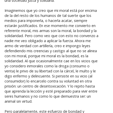
una sociedad justa y solidaria.
Imaginemos que yo creo que mi moral está por encima
de la del resto de los humanos de tal suerte que los
medios para imponerla, o hacerla acatar, siempre
estarán justificados. En ese momento me convierto en
referente moral, mis armas son la moral, la bondad y la
solidaridad. Pero como veo que con esto no convenzo a
nadie me veo obligado a aplicar la fuerza. Ahora me
armo de verdad con artillería, creo e impongo leyes
defendiendo mis creencias y castigo al que no se alinea
con mi moral, porque mi moral es la bondad, es la
solidaridad. Al que ocasionalmente cae en los vicios que
yo considero inmorales como la droga (consumo o
venta) le privo de su libertad con la cárcel, le multo y le
digo enfermo y delincuente. Si persiste en su vicio (al
consumidor) lo encarcelo contra su voluntad en otra
prisión: un centro de desintoxicación. Y lo repito hasta
que aprenda la lección y esté preparado para vivir entre
seres humanos y no como lo que demuestra ser: un
animal sin virtud.
Pero paralelamente, este esfuerzo de bondad y