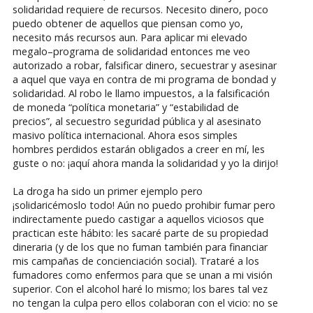
solidaridad requiere de recursos. Necesito dinero, poco
puedo obtener de aquellos que piensan como yo,
necesito más recursos aun. Para aplicar mi elevado
megalo–programa de solidaridad entonces me veo
autorizado a robar, falsificar dinero, secuestrar y asesinar
a aquel que vaya en contra de mi programa de bondad y
solidaridad. Al robo le llamo impuestos, a la falsificación
de moneda “política monetaria” y “estabilidad de
precios”, al secuestro seguridad pública y al asesinato
masivo política internacional. Ahora esos simples
hombres perdidos estarán obligados a creer en mí, les
guste o no: ¡aquí ahora manda la solidaridad y yo la dirijo!
La droga ha sido un primer ejemplo pero
¡solidaricémoslo todo! Aún no puedo prohibir fumar pero
indirectamente puedo castigar a aquellos viciosos que
practican este hábito: les sacaré parte de su propiedad
dineraria (y de los que no fuman también para financiar
mis campañas de concienciación social). Trataré a los
fumadores como enfermos para que se unan a mi visión
superior. Con el alcohol haré lo mismo; los bares tal vez
no tengan la culpa pero ellos colaboran con el vicio: no se