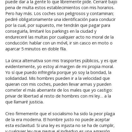
puede dar a la gente lo que libremente pide. Cerraré bajo
pena de multa estos establecimientos con mis horarios.
Pero hay más. Los coches son peligrosos y contaminan;
pediré obligatoriamente una identificación para conducir
por la cual, por supuesto, me tendrán que pagar para
conseguirla, limitaré los parkings en la ciudad y
endureceré las multas por cualquier acto no moral de la
conducción: hablar con un móvil, ir sin casco en moto o
aparcar 5 minutos en doble fila.
La única alternativa son mis trasportes públicos, y es que
evidentemente, yo estoy al margen de mi propia moral.
Yo sí que puedo infringirla porque yo soy la bondad, la
solidaridad. Mis hombres pueden ir a la velocidad que
quieran con mis coches, pueden llevar armas y pueden
cometer el más aberrante de los males que yo castigo:
privar de libertad al resto de hombres con mi ley… a la
que llamaré justicia.
Creo firmemente que el socialismo ha sido la peor plaga
de la era moderna. El hombre justo no puede aceptar
esta esclavitud. Si una ley es injusta no se ha de cumplir,
y cualquier ley que niegue al individuo es una agresión.