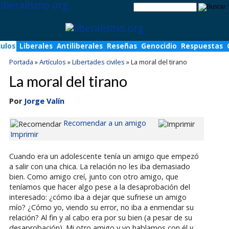
culos
Liberales
Antiliberales
Reseñas
Genocidio
Respuestas
Portada
»
Artículos
»
Libertades civiles
»
La moral del tirano
La moral del tirano
Por
Jorge Valín
Recomendar a un amigo
Imprimir
Cuando era un adolescente tenía un amigo que empezó
a salir con una chica. La relación no les iba demasiado
bien. Como amigo creí, junto con otro amigo, que
teníamos que hacer algo pese a la desaprobación del
interesado: ¿cómo iba a dejar que sufriese un amigo
mío? ¿Cómo yo, viendo su error, no iba a enmendar su
relación? Al fin y al cabo era por su bien (a pesar de su
desaprobación). Mi otro amigo y yo hablamos con él y