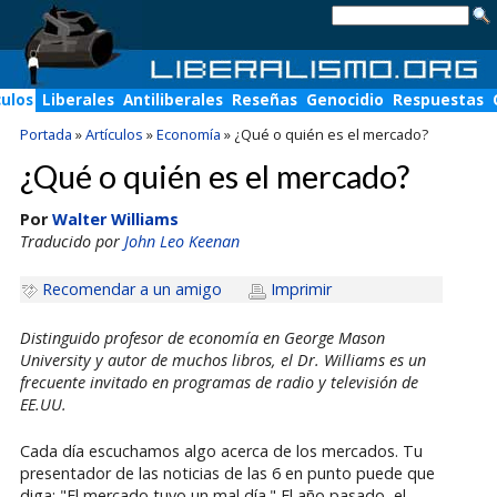
culos
Liberales
Antiliberales
Reseñas
Genocidio
Respuestas
Portada
»
Artículos
»
Economía
»
¿Qué o quién es el mercado?
¿Qué o quién es el mercado?
Por
Walter Williams
Traducido por
John Leo Keenan
Recomendar a un amigo
Imprimir
Distinguido profesor de economía en George Mason
University y autor de muchos libros, el Dr. Williams es un
frecuente invitado en programas de radio y televisión de
EE.UU.
Cada día escuchamos algo acerca de los mercados. Tu
presentador de las noticias de las 6 en punto puede que
diga: "El mercado tuvo un mal día." El año pasado, el