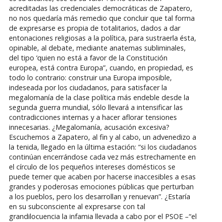
acreditadas las credenciales democráticas de Zapatero,
no nos quedaría más remedio que concluir que tal forma
de expresarse es propia de totalitarios, dados a dar
entonaciones religiosas a la política, para sustraerla ésta,
opinable, al debate, mediante anatemas subliminales,
del tipo ‘quien no está a favor de la Constitución
europea, está contra Europa”, cuando, en propiedad, es
todo lo contrario: construir una Europa imposible,
indeseada por los ciudadanos, para satisfacer la
megalomanía de la clase política más endeble desde la
segunda guerra mundial, sólo llevará a intensificar las
contradicciones internas y a hacer aflorar tensiones
innecesarias. ¿Megalomanía, acusación excesiva?
Escuchemos a Zapatero, al fin y al cabo, un advenedizo a
la tenida, llegado en la última estación: “si los ciudadanos
continúan encerrándose cada vez más estrechamente en
el círculo de los pequeños intereses domésticos se
puede temer que acaben por hacerse inaccesibles a esas
grandes y poderosas emociones públicas que perturban
a los pueblos, pero los desarrollan y renuevan”. ¿Estaría
en su subconsciente al expresarse con tal
grandilocuencia la infamia llevada a cabo por el PSOE –“el