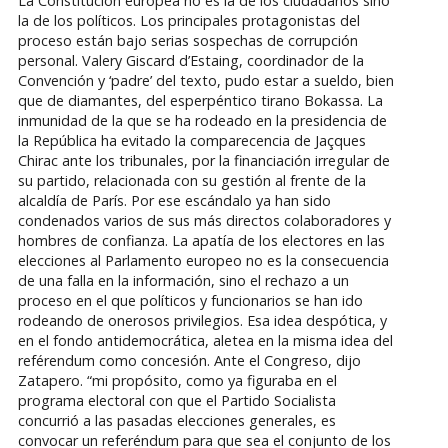
La Constitución europea no es la de los ciudadanos sino
la de los políticos. Los principales protagonistas del
proceso están bajo serias sospechas de corrupción
personal. Valery Giscard d’Estaing, coordinador de la
Convención y ‘padre’ del texto, pudo estar a sueldo, bien
que de diamantes, del esperpéntico tirano Bokassa. La
inmunidad de la que se ha rodeado en la presidencia de
la República ha evitado la comparecencia de Jaçques
Chirac ante los tribunales, por la financiación irregular de
su partido, relacionada con su gestión al frente de la
alcaldía de París. Por ese escándalo ya han sido
condenados varios de sus más directos colaboradores y
hombres de confianza. La apatía de los electores en las
elecciones al Parlamento europeo no es la consecuencia
de una falla en la información, sino el rechazo a un
proceso en el que políticos y funcionarios se han ido
rodeando de onerosos privilegios. Esa idea despótica, y
en el fondo antidemocrática, aletea en la misma idea del
reférendum como concesión. Ante el Congreso, dijo
Zatapero. “mi propósito, como ya figuraba en el
programa electoral con que el Partido Socialista
concurrió a las pasadas elecciones generales, es
convocar un referéndum para que sea el conjunto de los