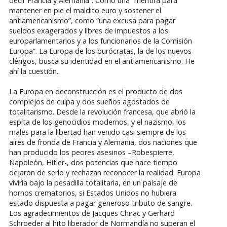
decir Francia y Alemania”. Como una “mentira para
mantener en pie el maldito euro y sostener el
antiamericanismo”, como “una excusa para pagar
sueldos exagerados y libres de impuestos a los
europarlamentarios y a los funcionarios de la Comisión
Europa”. La Europa de los burócratas, la de los nuevos
clérigos, busca su identidad en el antiamericanismo. He
ahí la cuestión.
La Europa en deconstrucción es el producto de dos
complejos de culpa y dos sueños agostados de
totalitarismo. Desde la revolución francesa, que abrió la
espita de los genocidios modernos, y el nazismo, los
males para la libertad han venido casi siempre de los
aires de fronda de Francia y Alemania, dos naciones que
han producido los peores asesinos –Robespierre,
Napoleón, Hitler-, dos potencias que hace tiempo
dejaron de serlo y rechazan reconocer la realidad. Europa
viviría bajo la pesadilla totalitaria, en un paisaje de
hornos crematorios, si Estados Unidos no hubiera
estado dispuesta a pagar generoso tributo de sangre.
Los agradecimientos de Jacques Chirac y Gerhard
Schroeder al hito liberador de Normandía no superan el