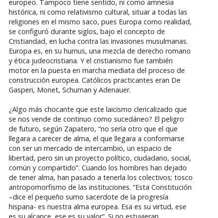
europeo. Tampoco tiene sentido, ni como amnesia
histórica, ni como relativismo cultural, situar a todas las
religiones en el mismo saco, pues Europa como realidad,
se configuró durante siglos, bajo el concepto de
Cristiandad, en lucha contra las invasiones musulmanas.
Europa es, en su humus, una mezcla de derecho romano
y ética judeocristiana. Y el cristianismo fue también
motor en la puesta en marcha mediata del proceso de
construcción europea. Católicos practicantes eran De
Gasperi, Monet, Schuman y Adenauer.
¿Algo más chocante que este laicismo clericalizado que
se nos vende de continuo como sucedáneo? El peligro
de futuro, según Zapatero, “no sería otro que el que
llegara a carecer de alma, el que llegara a conformarse
con ser un mercado de intercambio, un espacio de
libertad, pero sin un proyecto político, ciudadano, social,
común y compartido”. Cuando los hombres han dejado
de tener alma, han pasado a tenerla los colectivos; tosco
antropomorfismo de las instituciones. “Esta Constitución
–dice el pequeño sumo sacerdote de la progresía
hispana- es nuestra alma europea. Esa es su virtud, ese
es su alcance, ese es su valor”. Si no estuvieran