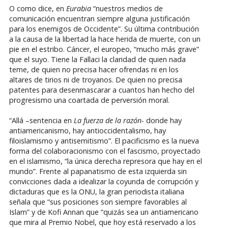
O como dice, en
Eurabia
“nuestros medios de
comunicación encuentran siempre alguna justificación
para los enemigos de Occidente”. Su última contribución
a la causa de la libertad la hace herida de muerte, con un
pie en el estribo. Cáncer, el europeo, “mucho más grave”
que el suyo. Tiene la Fallaci la claridad de quien nada
teme, de quien no precisa hacer ofrendas ni en los
altares de tirios ni de troyanos. De quien no precisa
patentes para desenmascarar a cuantos han hecho del
progresismo una coartada de perversión moral.
“Allá –sentencia en
La fuerza de la razón
- donde hay
antiamericanismo, hay antioccidentalismo, hay
filoislamismo y antisemitismo”. El pacificismo es la nueva
forma del colaboracionismo con el fascismo, proyectado
en el islamismo, “la única derecha represora que hay en el
mundo”. Frente al papanatismo de esta izquierda sin
convicciones dada a idealizar la coyunda de corrupción y
dictaduras que es la ONU, la gran periodista italiana
señala que “sus posiciones son siempre favorables al
Islam” y de Kofi Annan que “quizás sea un antiamericano
que mira al Premio Nobel, que hoy está reservado a los