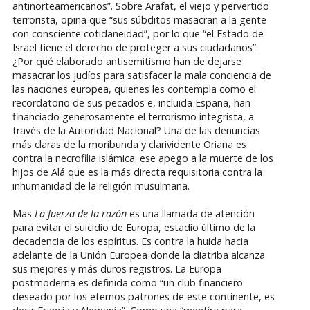
antinorteamericanos”. Sobre Arafat, el viejo y pervertido
terrorista, opina que “sus súbditos masacran a la gente
con consciente cotidaneidad”, por lo que “el Estado de
Israel tiene el derecho de proteger a sus ciudadanos”.
¿Por qué elaborado antisemitismo han de dejarse
masacrar los judíos para satisfacer la mala conciencia de
las naciones europea, quienes les contempla como el
recordatorio de sus pecados e, incluida España, han
financiado generosamente el terrorismo integrista, a
través de la Autoridad Nacional? Una de las denuncias
más claras de la moribunda y clarividente Oriana es
contra la necrofilia islámica: ese apego a la muerte de los
hijos de Alá que es la más directa requisitoria contra la
inhumanidad de la religión musulmana.
Mas
La fuerza de la razón
es una llamada de atención
para evitar el suicidio de Europa, estadio último de la
decadencia de los espíritus. Es contra la huida hacia
adelante de la Unión Europea donde la diatriba alcanza
sus mejores y más duros registros. La Europa
postmoderna es definida como “un club financiero
deseado por los eternos patrones de este continente, es