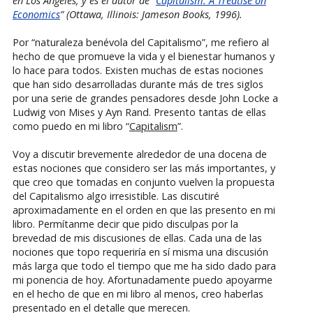
en Los Angeles, y es el autor de “
Capitalism: A Treatise on
Economics
” (Ottawa, Illinois: Jameson Books, 1996).
Por “naturaleza benévola del Capitalismo”, me refiero al
hecho de que promueve la vida y el bienestar humanos y
lo hace para todos. Existen muchas de estas nociones
que han sido desarrolladas durante más de tres siglos
por una serie de grandes pensadores desde John Locke a
Ludwig von Mises y Ayn Rand. Presento tantas de ellas
como puedo en mi libro “
Capitalism
”.
Voy a discutir brevemente alrededor de una docena de
estas nociones que considero ser las más importantes, y
que creo que tomadas en conjunto vuelven la propuesta
del Capitalismo algo irresistible. Las discutiré
aproximadamente en el orden en que las presento en mi
libro. Permítanme decir que pido disculpas por la
brevedad de mis discusiones de ellas. Cada una de las
nociones que topo requeriría en sí misma una discusión
más larga que todo el tiempo que me ha sido dado para
mi ponencia de hoy. Afortunadamente puedo apoyarme
en el hecho de que en mi libro al menos, creo haberlas
presentado en el detalle que merecen.