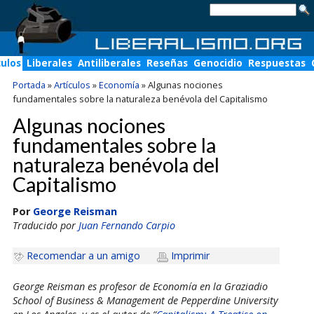
culos
Liberales
Antiliberales
Reseñas
Genocidio
Respuestas
Portada
»
Artículos
»
Economía
»
Algunas nociones
fundamentales sobre la naturaleza benévola del Capitalismo
Algunas nociones
fundamentales sobre la
naturaleza benévola del
Capitalismo
Por
George Reisman
Traducido por
Juan Fernando Carpio
Recomendar a un amigo
Imprimir
George Reisman es profesor de Economía en la Graziadio
School of Business & Management de Pepperdine University