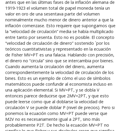
antes que en las últimas fases de la inflación alemana de
1919-1923 el volumen total de papel moneda tenía un
valor en oro de una sesentava parte del volumen
nominalmente mucho menor de dinero anterior a que la
inflación comenzase. Esto requiere que supongamos que
la “velocidad de circulación” media se había multiplicado
entre tanto por sesenta. Esto no es posible. El concepto
“velocidad de circulación de dinero” sostenido `por los
teóricos cuantitativistas y representado en la ecuación
de Fisher MV=PT es una falacia. Hablando con precisión,
el dinero no “circula” sino que se intercambia por bienes.
Cuando aumenta la circulación del dinero, aumenta
correspondientemente la velocidad de circulación de los
bines. Esto es un ejemplo de cómo el uso de símbolos
matemáticos puede confundir al economista incluso en
una aplicación elemental. Si MV=PT, y se dobla V
entonces parece deducirse que 2MV=2PT, y que esto
puede leerse como que al doblarse la velocidad de
circulación V se puede doblar P (nivel de precios). Pero si
ponemos la ecuación como MV=PT puede verse que
M2V no es necesariamente igual a 2PT, sino más
probablemente P2T. De hecho la ecuación MV=PT no
significa lo que Fisher y sus discípulos creen que significa.