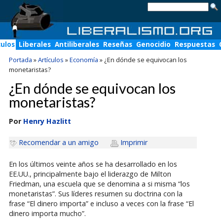
culos
Liberales
Antiliberales
Reseñas
Genocidio
Respuestas
Portada
»
Artículos
»
Economía
»
¿En dónde se equivocan los
monetaristas?
¿En dónde se equivocan los
monetaristas?
Por
Henry Hazlitt
Recomendar a un amigo
Imprimir
En los últimos veinte años se ha desarrollado en los
EE.UU., principalmente bajo el liderazgo de Milton
Friedman, una escuela que se denomina a si misma “los
monetaristas”. Sus líderes resumen su doctrina con la
frase “El dinero importa” e incluso a veces con la frase “El
dinero importa mucho”.