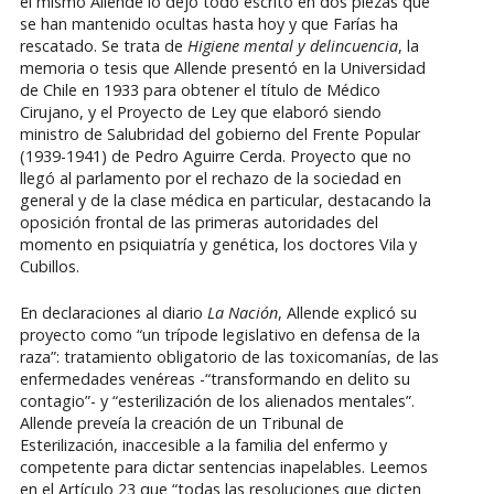
el mismo Allende lo dejó todo escrito en dos piezas que
se han mantenido ocultas hasta hoy y que Farías ha
rescatado. Se trata de
Higiene mental y delincuencia
, la
memoria o tesis que Allende presentó en la Universidad
de Chile en 1933 para obtener el título de Médico
Cirujano, y el Proyecto de Ley que elaboró siendo
ministro de Salubridad del gobierno del Frente Popular
(1939-1941) de Pedro Aguirre Cerda. Proyecto que no
llegó al parlamento por el rechazo de la sociedad en
general y de la clase médica en particular, destacando la
oposición frontal de las primeras autoridades del
momento en psiquiatría y genética, los doctores Vila y
Cubillos.
En declaraciones al diario
La Nación
, Allende explicó su
proyecto como “un trípode legislativo en defensa de la
raza”: tratamiento obligatorio de las toxicomanías, de las
enfermedades venéreas -“transformando en delito su
contagio”- y “esterilización de los alienados mentales”.
Allende preveía la creación de un Tribunal de
Esterilización, inaccesible a la familia del enfermo y
competente para dictar sentencias inapelables. Leemos
en el Artículo 23 que “todas las resoluciones que dicten