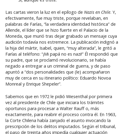
Las cartas vieron la luz en el epílogo de
Nazis en Chile
. Y,
efectivamente, fue muy triste, porque revelaban, en
palabras de Farías, “la verdadera identidad histórica” de
Allende, el líder que se hizo fuerte en el Palacio de la
Moneda, que murió tras dejar grabado un mensaje cuya
audición todavía nos estremece. La publicación indignó a
la hija del mártir, Isabel, quien, “muy alterada”, le gritó a
Farías al teléfono: “¡Mi papá no es nazi!” Él respondió que
su padre, que se proclamó revolucionario, se había
negado a entregar a un criminal de guerra, y de paso
apuntó a “dos personalidades que (le) acompañaron
muy de cerca en su itinerario político: Eduardo Novoa
Monreal y Enrique Shepeler”.
Sabemos que en 1972 le pidió Wiesenthal por primera
vez al presidente de Chile que iniciara los trámites
oportunos para procesar a Walter Rauff o, más
exactamente, para reabrir el proceso contra él. En 1963,
la Corte Chilena había zanjado el asunto invocando la
prescripción de los delitos imputados. Según el tribunal,
el paso de treinta años impedía cualquier actuación