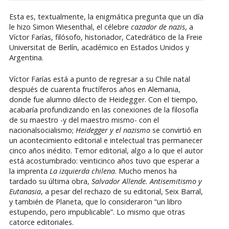
Esta es, textualmente, la enigmática pregunta que un día
le hizo Simon Wiesenthal, el célebre
cazador de nazis
, a
Víctor Farías, filósofo, historiador, Catedrático de la Freie
Universitat de Berlín, académico en Estados Unidos y
Argentina.
Víctor Farías está a punto de regresar a su Chile natal
después de cuarenta fructíferos años en Alemania,
donde fue alumno dilecto de Heidegger. Con el tiempo,
acabaría profundizando en las conexiones de la filosofía
de su maestro -y del maestro mismo- con el
nacionalsocialismo;
Heidegger y el nazismo
se convirtió en
un acontecimiento editorial e intelectual tras permanecer
cinco años inédito. Temor editorial, algo a lo que el autor
está acostumbrado: veinticinco años tuvo que esperar a
la imprenta
La izquierda chilena
. Mucho menos ha
tardado su última obra,
Salvador Allende. Antisemitismo y
Eutanasia
, a pesar del rechazo de su editorial, Seix Barral,
y también de Planeta, que lo consideraron “un libro
estupendo, pero impublicable”. Lo mismo que otras
catorce editoriales.