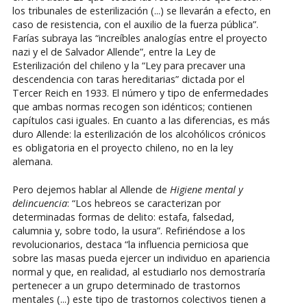
los tribunales de esterilización (...) se llevarán a efecto, en
caso de resistencia, con el auxilio de la fuerza pública”.
Farías subraya las “increíbles analogías entre el proyecto
nazi y el de Salvador Allende”, entre la Ley de
Esterilización del chileno y la “Ley para precaver una
descendencia con taras hereditarias” dictada por el
Tercer Reich en 1933. El número y tipo de enfermedades
que ambas normas recogen son idénticos; contienen
capítulos casi iguales. En cuanto a las diferencias, es más
duro Allende: la esterilización de los alcohólicos crónicos
es obligatoria en el proyecto chileno, no en la ley
alemana.
Pero dejemos hablar al Allende de
Higiene mental y
delincuencia
: “Los hebreos se caracterizan por
determinadas formas de delito: estafa, falsedad,
calumnia y, sobre todo, la usura”. Refiriéndose a los
revolucionarios, destaca “la influencia perniciosa que
sobre las masas pueda ejercer un individuo en apariencia
normal y que, en realidad, al estudiarlo nos demostraría
pertenecer a un grupo determinado de trastornos
mentales (...) este tipo de trastornos colectivos tienen a