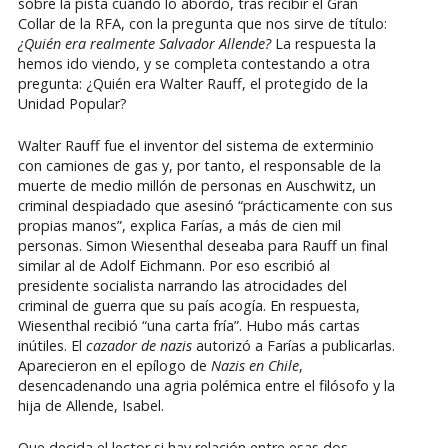
sobre la pista cuando lo abordó, tras recibir el Gran
Collar de la RFA, con la pregunta que nos sirve de título:
¿Quién era realmente Salvador Allende?
La respuesta la
hemos ido viendo, y se completa contestando a otra
pregunta: ¿Quién era Walter Rauff, el protegido de la
Unidad Popular?
Walter Rauff fue el inventor del sistema de exterminio
con camiones de gas y, por tanto, el responsable de la
muerte de medio millón de personas en Auschwitz, un
criminal despiadado que asesinó “prácticamente con sus
propias manos”, explica Farías, a más de cien mil
personas. Simon Wiesenthal deseaba para Rauff un final
similar al de Adolf Eichmann. Por eso escribió al
presidente socialista narrando las atrocidades del
criminal de guerra que su país acogía. En respuesta,
Wiesenthal recibió “una carta fría”. Hubo más cartas
inútiles. El
cazador de nazis
autorizó a Farías a publicarlas.
Aparecieron en el epílogo de
Nazis en Chile
,
desencadenando una agria polémica entre el filósofo y la
hija de Allende, Isabel.
Que decida el lector si hay relación entre esas dos