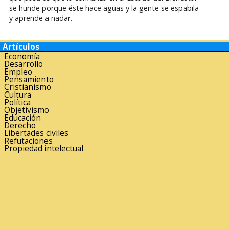
se hunde porque éste hace aguas y la gente se espabila
y aprende a nadar.
Artículos
Economía
Desarrollo
Empleo
Pensamiento
Cristianismo
Cultura
Política
Objetivismo
Educación
Derecho
Libertades civiles
Refutaciones
Propiedad intelectual