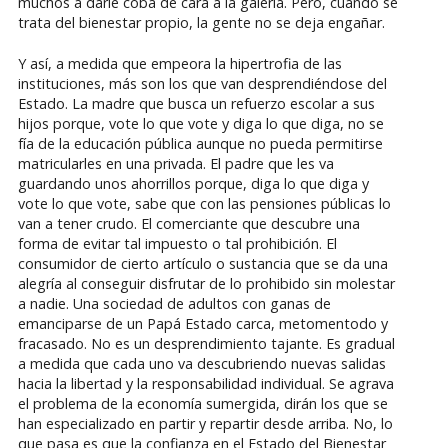
muchos a darle coba de cara a la galería. Pero, cuando se
trata del bienestar propio, la gente no se deja engañar.
Y así, a medida que empeora la hipertrofia de las
instituciones, más son los que van desprendiéndose del
Estado. La madre que busca un refuerzo escolar a sus
hijos porque, vote lo que vote y diga lo que diga, no se
fía de la educación pública aunque no pueda permitirse
matricularles en una privada. El padre que les va
guardando unos ahorrillos porque, diga lo que diga y
vote lo que vote, sabe que con las pensiones públicas lo
van a tener crudo. El comerciante que descubre una
forma de evitar tal impuesto o tal prohibición. El
consumidor de cierto artículo o sustancia que se da una
alegría al conseguir disfrutar de lo prohibido sin molestar
a nadie. Una sociedad de adultos con ganas de
emanciparse de un Papá Estado carca, metomentodo y
fracasado. No es un desprendimiento tajante. Es gradual
a medida que cada uno va descubriendo nuevas salidas
hacia la libertad y la responsabilidad individual. Se agrava
el problema de la economía sumergida, dirán los que se
han especializado en partir y repartir desde arriba. No, lo
que pasa es que la confianza en el Estado del Bienestar