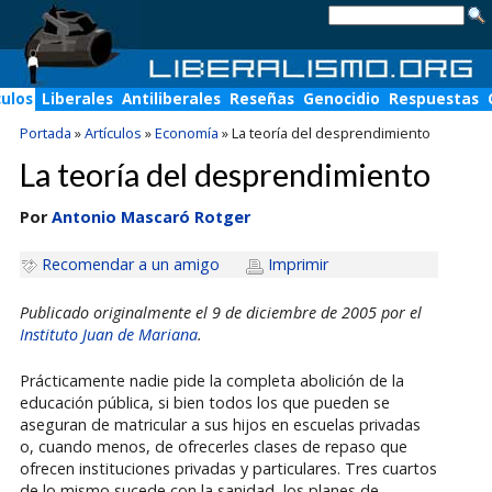
culos
Liberales
Antiliberales
Reseñas
Genocidio
Respuestas
Portada
»
Artículos
»
Economía
»
La teoría del desprendimiento
La teoría del desprendimiento
Por
Antonio Mascaró Rotger
Recomendar a un amigo
Imprimir
Publicado originalmente el 9 de diciembre de 2005 por el
Instituto Juan de Mariana
.
Prácticamente nadie pide la completa abolición de la
educación pública, si bien todos los que pueden se
aseguran de matricular a sus hijos en escuelas privadas
o, cuando menos, de ofrecerles clases de repaso que
ofrecen instituciones privadas y particulares. Tres cuartos
de lo mismo sucede con la sanidad, los planes de