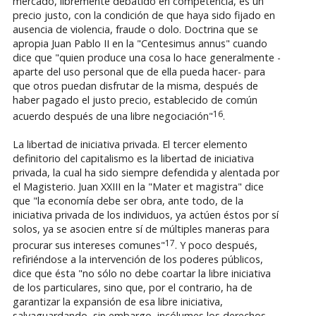
mercado, libremente debatido en competencia, es un
precio justo, con la condición de que haya sido fijado en
ausencia de violencia, fraude o dolo. Doctrina que se
apropia Juan Pablo II en la "Centesimus annus" cuando
dice que "quien produce una cosa lo hace generalmente -
aparte del uso personal que de ella pueda hacer- para
que otros puedan disfrutar de la misma, después de
haber pagado el justo precio, establecido de común
16
acuerdo después de una libre negociación"
.
La libertad de iniciativa privada. El tercer elemento
definitorio del capitalismo es la libertad de iniciativa
privada, la cual ha sido siempre defendida y alentada por
el Magisterio. Juan XXIII en la "Mater et magistra" dice
que "la economía debe ser obra, ante todo, de la
iniciativa privada de los individuos, ya actúen éstos por sí
solos, ya se asocien entre sí de múltiples maneras para
17
procurar sus intereses comunes"
. Y poco después,
refiriéndose a la intervención de los poderes públicos,
dice que ésta "no sólo no debe coartar la libre iniciativa
de los particulares, sino que, por el contrario, ha de
garantizar la expansión de esa libre iniciativa,
salvaguardando, sin embargo, incólumes los derechos