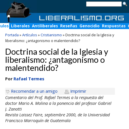
culos
Liberales
Antiliberales
Reseñas
Genocidio
Respuestas
Portada
»
Artículos
»
Cristianismo
»
Doctrina social de la Iglesia y
liberalismo: ¿antagonismo o malentendido?
Doctrina social de la Iglesia y
liberalismo: ¿antagonismo o
malentendido?
Por
Rafael Termes
Recomendar a un amigo
Imprimir
Comentario del Prof. Rafael Termes a la respuesta del
doctor Mario A. Molina a la ponencia del profesor Gabriel
J. Zanotti
Revista Laissez Faire, septiembre 2000, de la Universidad
Francisco Marroquín de Guatemala