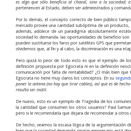
es algo que sólo beneficia al chaval, sino a la sociedad; 
pertenencen al Estado, deben ser administrados y comanda
Por lo demás, el concepto correcto de bien público tampoc
mercado provee una cantidad subóptima de un producto, ¿y 
además, adolece de un paradigma absolutamente estátic
sociedad lo demanda- las oportunidades de beneficio son t
pueden sustituirse los faros por satélites GPS que permita
olvidemos que, al fin y al cabo, la discriminación es una et
Pero quizá lo peor de todo esto es que el ejemplo de los b
definición propuesta por Egocrata ni en la definición neoc
comunicación por falta de rentabilidad? ¿O más bien que t
Egocrata no tiene muy claros los conceptos. En su
segund
poner la antena (no hay que tirar cables), así que es de hecho
resulta ser inútil
.
De nuevo, esto es un ejemplo de Tragedia de los comunes, 
la cantidad que consumen los otros usuarios? Paul Samue
pero si le recomendaría que dejara de recomendar a otros qu
De hecho, veamos la escasa lógica de la argumentación de
bien que la sociedad demanda; ningún empresario está dis