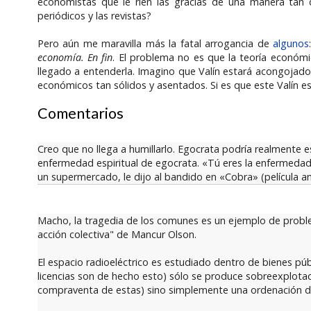
economistas que le ríen las gracias de una manera tan d
periódicos y las revistas?
Pero aún me maravilla más la fatal arrogancia de
algunos
economía. En fin
. El problema no es que la teoría económ
llegado a entenderla. Imagino que Valín estará acongoja
económicos tan sólidos y asentados. Si es que este Valín e
Comentarios
Creo que no llega a humillarlo. Egocrata podría realmente e
enfermedad espiritual de egocrata. «Tú eres la enfermedad y
un supermercado, le dijo al bandido en «Cobra» (película an
Macho, la tragedia de los comunes es un ejemplo de proble
acción colectiva" de Mancur Olson.
El espacio radioeléctrico es estudiado dentro de bienes pú
licencias son de hecho esto) sólo se produce sobreexplotaci
compraventa de estas) sino simplemente una ordenación d