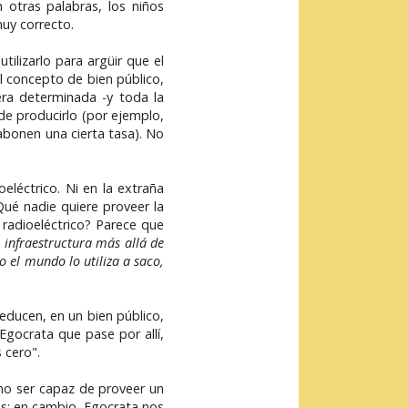
n otras palabras, los niños
uy correcto.
ilizarlo para argüir que el
l concepto de bien público,
ra determinada -y toda la
de producirlo (por ejemplo,
abonen una cierta tasa). No
eléctrico. Ni en la extraña
Qué nadie quiere proveer la
 radioeléctrico? Parece que
e infraestructura más allá de
o el mundo lo utiliza a saco,
educen, en un bien público,
gocrata que pase por allí,
 cero".
no ser capaz de proveer un
s; en cambio, Egocrata nos