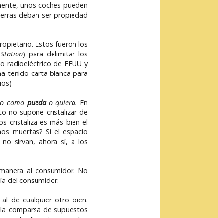
amente, unos coches pueden
 tierras deban ser propiedad
ropietario. Estos fueron los
Station
) para delimitar los
io radioeléctrico de EEUU y
a tenido carta blanca para
ios)
adio como
pueda
o quiera.
En
to no supone cristalizar de
s cristaliza es más bien el
nos muertas? Si el espacio
no sirvan, ahora sí, a los
r manera al consumidor. No
ía del consumidor.
l de cualquier otro bien.
a la comparsa de supuestos