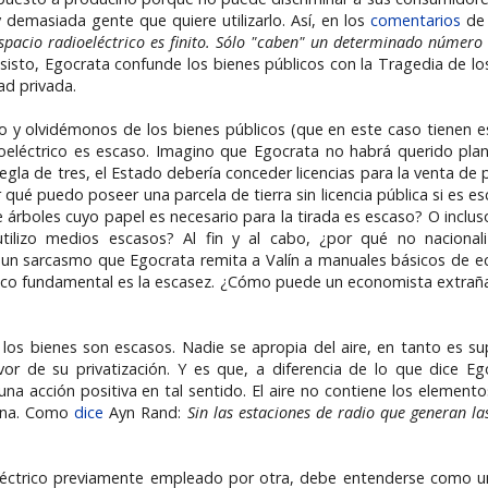
 demasiada gente que quiere utilizarlo. Así, en los
comentarios
de 
espacio radioeléctrico es finito. Sólo "caben" un determinado númer
Insisto, Egocrata confunde los bienes públicos con la Tragedia de l
d privada.
o y olvidémonos de los bienes públicos (que en este caso tienen 
oeléctrico es escaso. Imagino que Egocrata no habrá querido pla
egla de tres, el Estado debería conceder licencias para la venta de
or qué puedo poseer una parcela de tierra sin licencia pública si es
e árboles cuyo papel es necesario para la tirada es escaso? O inclus
tilizo medios escasos? Al fin y al cabo, ¿por qué no naciona
 un sarcasmo que Egocrata remita a Valín a manuales básicos de 
o fundamental es la escasez. ¿Cómo puede un economista extrañars
los bienes son escasos. Nadie se apropia del aire, en tanto es su
r de su privatización. Y es que, a diferencia de lo que dice Egoc
a acción positiva en tal sentido. El aire no contiene los elementos
mana. Como
dice
Ayn Rand:
Sin las estaciones de radio que generan la
oeléctrico previamente empleado por otra, debe entenderse como u