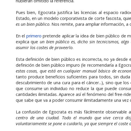
hubieran omitido la referencia.
Pues bien, Egocrata justifica las licencias al espacio rad
Estado, en un modelo corporativista de corte fascista, qui
es un bien público
. Nos remite, para ampliar información, a
En el
primero
pretende aplicar la idea de bien público de ma
explica que
un bien público es, dicho sin tecnicismos, algo
asumir los costes de proveerlo
.
Esta definición de bien público es incorrecta, no ya desde e
definición de bien público impuro (le recomendaría a Egocrat
estas cosas, que está en cualquier manual básico de econo
tanto produce beneficios suficientes para todos, sin duda
descubrimiento de una cura para el cáncer...), sino que l
que consume un individuo no reduce la que puede consumi
cantidades ilimitadas. Aparece así el fenómeno del free-rid
que sabe que va a poder consumir ilimitadamente una vez 
La confusión de Egocrata es más fácilmente observable a
centro de una ciudad. Todo el mundo que vive cerca disf
voluntariamente se pone a cuidarlo, ya que siempre el coste 