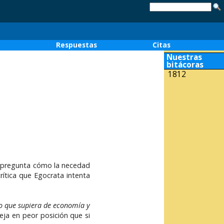
o
Respuestas
Citas
Nuestras
bitácoras
1812
e pregunta cómo la necedad
rítica que Egocrata intenta
o que supiera de economía y
eja en peor posición que si