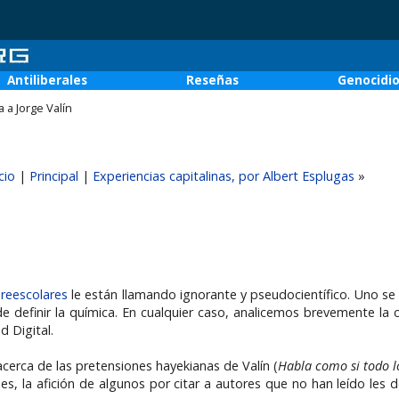
Antiliberales
Reseñas
Genocidi
a a Jorge Valín
cio
|
Principal
|
Experiencias capitalinas, por Albert Esplugas
»
reescolares
le están llamando ignorante y pseudocientífico. Uno s
e definir la química. En cualquier caso, analicemos brevemente la c
d Digital.
erca de las pretensiones hayekianas de Valín (
Habla como si todo l
s, la afición de algunos por citar a autores que no han leído les d