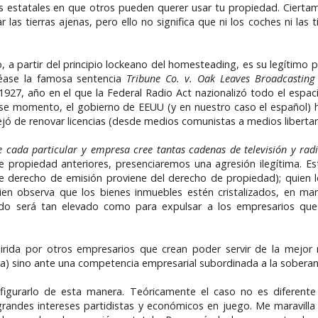
ias estatales en que otros pueden querer usar tu propiedad. Ciert
las tierras ajenas, pero ello no significa que ni los coches ni las
, a partir del principio lockeano del homesteading, es su legítimo p
(véase la famosa sentencia
Tribune Co. v. Oak Leaves Broadcasting 
1927, año en el que la Federal Radio Act nazionalizó todo el espac
se momento, el gobierno de EEUU (y en nuestro caso el español) h
jó de renovar licencias (desde medios comunistas a medios libertar
e cada particular y empresa cree tantas cadenas de televisión y r
e propiedad anteriores, presenciaremos una agresión ilegítima. Es
 derecho de emisión proviene del derecho de propiedad); quien lo
uien observa que los bienes inmuebles estén cristalizados, en ma
ado será tan elevado como para expulsar a los empresarios que 
uirida por otros empresarios que crean poder servir de la mejo
) sino ante una competencia empresarial subordinada a la soberan
gurarlo de esta manera. Teóricamente el caso no es diferente a
randes intereses partidistas y económicos en juego. Me maravill