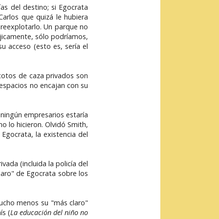
as del destino; si Egocrata
Carlos que quizá le hubiera
breexplotarlo. Un parque no
ójicamente, sólo podríamos,
u acceso (esto es, sería el
cotos de caza privados son
 espacios no encajan con su
 ningún empresarios estaría
o lo hicieron. Olvidó Smith,
gocrata, la existencia del
da (incluida la policía del
laro" de Egocrata sobre los
 mucho menos su "más claro"
ís (
La educación del niño no