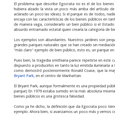
El problema que describe Egocrata no es el de los bienes 
hubiera alzado la vista un poco más arriba del artículo d
aclarado un poco las ideas). Si el parque es de todos, nad
encaja con las características de los bienes públicos en t
de manera vaga, considerarlo un bien público si el Estado 
absurdo entramado estatal quien crearía la categoría de bi
Los ejemplos son abundantes. Nuestros jardines son pequ
grandes parques naturales que se han creado sin mediación
"más claro" ejemplo de bien público, esto es, un parque en 
Pues bien, la tragedia smithiana parece repetirse en este 
dispuesto a producirlos en tanto la luz emitida iluminaría a
como demostró posteriormente Ronald Coase, que la mayorí
Bryant Park
, en el centro de Manhattan.
El Bryant Park, aunque formalmente es una propiedad públic
parque) En 1979 estaba sumido en la más absoluta miseria 
bienes públicos es una grotesca falsedad.
Como ya he dicho, la definición que da Egocrata poco tiene
ejemplo. Ahora bien, si avanzamos un poco más y vemos cómo