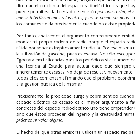
dice que el problema del espacio radioeléctrico es que hay
puede permitirse la libertad de emisión
por una razón, el 
que se interfieran unas a las otras, y no se pueda oir nada
. 
los comunes se da precisamente cuando no existe propieda
Por tanto, analicemos el argumento correctamente emitid
montar mi propia cadena de radio porque el espacio radi
nítida por sonar estrepitosamente ridícula. Por esa misma r
la utilización de gasolina, pues es escasa. No sólo eso, ¿p
Egocrata emitir licencias para los periódicos si el número d
una licencia al Estado para actuar dado que siempre u
inherentemente escasa? No deja de resultar, nuevamente,
todos ellos comienzan afirmando que el problema económic
a la gestión pública de la misma?
Precisamente, la propiedad surge y cobra sentido cuando 
espacio eléctrico es escaso es el mayor argumento a favo
concretas del espacio radioeléctrico uno tiene emprender un
sino que éstos proceden del ingenio y la creatividad hu
práctico ni valor alguno.
El hecho de que otras emisoras utilicen un espacio radi