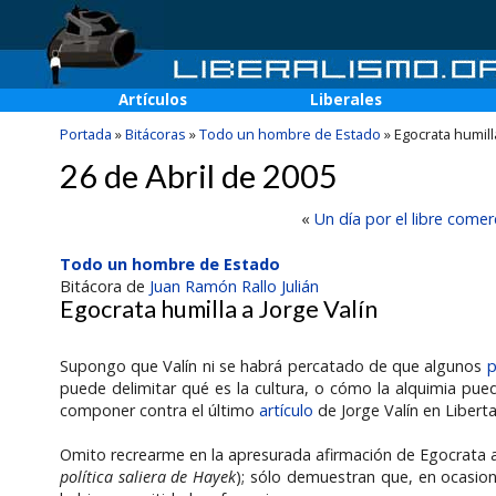
Artículos
Liberales
Portada
»
Bitácoras
»
Todo un hombre de Estado
»
Egocrata humill
26 de Abril de 2005
«
Un día por el libre comer
Todo un hombre de Estado
Bitácora de
Juan Ramón Rallo Julián
Egocrata humilla a Jorge Valín
Supongo que Valín ni se habrá percatado de que algunos
p
puede delimitar qué es la cultura, o cómo la alquimia pued
componer contra el último
artículo
de Jorge Valín en Liberta
Omito recrearme en la apresurada afirmación de Egocrata ac
política saliera de Hayek
); sólo demuestran que, en ocasione