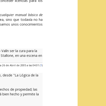
onceder licencias para los
 cualquier manual básico de
ea, sino que todavía no ha
rábamos unos conocimientos
alín ser la cura para la
 Stallone, en una escena en
a 26 de Abril de 2005 a las 04:01 (
1
)
, desde "La Lógica de la
rechos de propiedad; las
á bien hecho y permite la