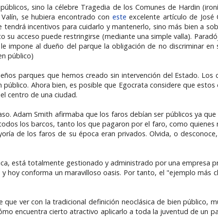
públicos, sino la célebre Tragedia de los Comunes de Hardin (ironí
e Valín, se hubiera encontrado con
este
excelente artículo de José 
ie tendrá incentivos para cuidarlo y mantenerlo, sino más bien a so
anto su acceso puede restringirse (mediante una simple valla). Parad
le impone al dueño del parque la obligación de no discriminar en s
en público)
eños parques que hemos creado sin intervención del Estado. Los 
 público. Ahora bien, es posible que Egocrata considere que estos
el centro de una ciudad.
caso. Adam Smith afirmaba que los faros debían ser públicos ya que
 todos los barcos, tanto los que pagaron por el faro, como quienes n
a de los faros de su época eran privados. Olvida, o desconoce, E
a, está totalmente gestionado y administrado por una empresa priva
y hoy conforma un maravilloso oasis. Por tanto, el "ejemplo más c
 que ver con la tradicional definición neoclásica de bien público,
 encuentra cierto atractivo aplicarlo a toda la juventud de un pa