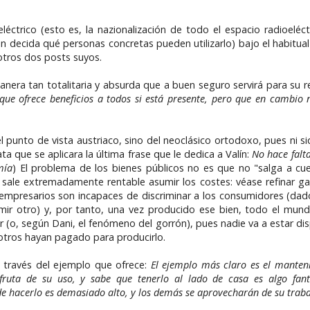
ioeléctrico (esto es, la nazionalización de todo el espacio radioelé
en decida qué personas concretas pueden utilizarlo) bajo el habitua
 otros dos posts suyos.
nera tan totalitaria y absurda que a buen seguro servirá para su re
 que ofrece beneficios a todos si está presente, pero que en cambio
l punto de vista austriaco, sino del neoclásico ortodoxo, pues ni si
a que se aplicara la última frase que le dedica a Valín:
No hace falta
mía
) El problema de los bienes públicos no es que no "salga a cu
 sale extremadamente rentable asumir los costes: véase refinar gas
os empresarios son incapaces de discriminar a los consumidores (da
r otro) y, por tanto, una vez producido ese bien, todo el mund
er (o, según Dani, el fenómeno del gorrón), pues nadie va a estar d
otros hayan pagado para producirlo.
 través del ejemplo que ofrece:
El ejemplo más claro es el manten
ruta de su uso, y sabe que tenerlo al lado de casa es algo fant
de hacerlo es demasiado alto, y los demás se aprovecharán de su trab