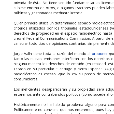
privada de ésta. No tiene sentido fundamentar las licenc
subirse encima de otros, o algunos tractores pueden labrar 
públicas y gestionados mediante licencia.
Quien primero utilice un determinado espacio radioeléctrico
criterios utilizados por los tribunales estadounidenses 
derechos de propiedad en el espacio radioeléctrico hasta 
creó el Federal Communications Commission. A partir de e
censurar todo tipo de opiniones contrarias; simplemente de
Jorge Valín tiene toda la razón del mundo al
proponer
qu
tanto las nuevas emisiones interfieran con los derechos d
ninguna manera los derechos de emisión (en realidad, este
Estado en su particular "Santiago y cierra España". ¿Alg
radioeléctrico es escaso -que lo es- su precio de merc
consumidores.
Los ineficientes desaparecerán y su propiedad será adq
estaremos ante contrabandos políticos (como sucede ahora
Históricamente no ha habido problema alguno para confi
Políticamente no conviene que nos enteremos, pues hay g