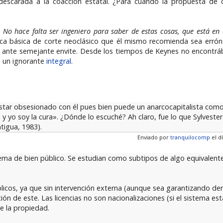
escarada a la coacción estatal. ¿Para cuándo la propuesta de c
:
No hace falta ser ingeniero para saber de estas cosas, que está en
ica básica de corte neoclásico que él mismo recomienda sea errón
do ante semejante envite. Desde los tiempos de Keynes no encont
s un ignorante
integral
.
star obsesionado con él pues bien puede un anarcocapitalista como V
 yo soy la cura». ¿Dónde lo escuché? Ah claro, fue lo que Sylvester
tigua, 1983).
Enviado por
tranquilocomp
el dí
ma de bien público. Se estudian como subtipos de algo equivalente
blicos, ya que sin intervención externa (aunque sea garantizando de
ón de este. Las licencias no son nacionalizaciones (si el sistema est
e la propiedad.