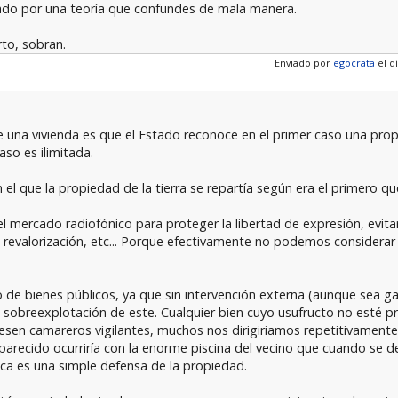
 dado por una teoría que confundes de mala manera.
rto, sobran.
Enviado por
egocrata
el dí
de una vivienda es que el Estado reconoce en el primer caso una prop
so es ilimitada.
el que la propiedad de la tierra se repartía según era el primero que
 el mercado radiofónico para proteger la libertad de expresión, evita
revalorización, etc... Porque efectivamente no podemos considerar 
ro de bienes públicos, ya que sin intervención externa (aunque sea 
e sobreexplotación de este. Cualquier bien cuyo usufructo no esté p
esen camareros vigilantes, muchos nos dirigiriamos repetitivamente 
recido ocurriría con la enorme piscina del vecino que cuando se des
ica es una simple defensa de la propiedad.