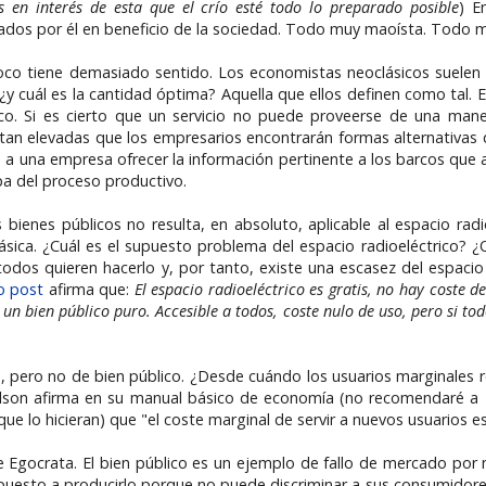
es en interés de esta que el crío esté todo lo preparado posible
) E
dos por él en beneficio de la sociedad. Todo muy maoísta. Todo m
o tiene demasiado sentido. Los economistas neoclásicos suelen ut
cuál es la cantidad óptima? Aquella que ellos definen como tal. E
o. Si es cierto que un servicio no puede proveerse de una mane
an elevadas que los empresarios encontrarán formas alternativas 
n a una empresa ofrecer la información pertinente a los barcos que 
apa del proceso productivo.
ienes públicos no resulta, en absoluto, aplicable al espacio radio
lásica. ¿Cuál es el supuesto problema del espacio radioeléctrico? ¿
odos quieren hacerlo y, por tanto, existe una escasez del espacio
o post
afirma que:
El espacio radioeléctrico es gratis, no hay coste d
 un bien público puro. Accesible a todos, coste nulo de uso, pero si tod
pero no de bien público. ¿Desde cuándo los usuarios marginales r
lson afirma en su manual básico de economía (no recomendaré a E
e lo hicieran) que "el coste marginal de servir a nuevos usuarios es
 Egocrata. El bien público es un ejemplo de fallo de mercado por 
puesto a producirlo porque no puede discriminar a sus consumidore