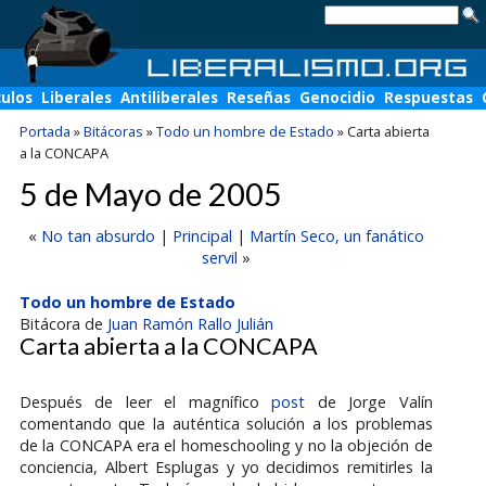
culos
Liberales
Antiliberales
Reseñas
Genocidio
Respuestas
Portada
»
Bitácoras
»
Todo un hombre de Estado
»
Carta abierta
a la CONCAPA
5 de Mayo de 2005
«
No tan absurdo
|
Principal
|
Martín Seco, un fanático
servil
»
Todo un hombre de Estado
Bitácora de
Juan Ramón Rallo Julián
Carta abierta a la CONCAPA
Después de leer el magnífico
post
de Jorge Valín
comentando que la auténtica solución a los problemas
de la CONCAPA era el homeschooling y no la objeción de
conciencia, Albert Esplugas y yo decidimos remitirles la