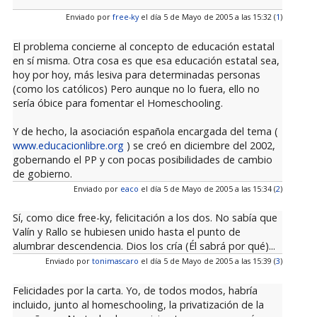
Enviado por
free-ky
el día 5 de Mayo de 2005 a las 15:32 (
1
)
El problema concierne al concepto de educación estatal
en sí misma. Otra cosa es que esa educación estatal sea,
hoy por hoy, más lesiva para determinadas personas
(como los católicos) Pero aunque no lo fuera, ello no
sería óbice para fomentar el Homeschooling.
Y de hecho, la asociación española encargada del tema (
www.educacionlibre.org
) se creó en diciembre del 2002,
gobernando el PP y con pocas posibilidades de cambio
de gobierno.
Enviado por
eaco
el día 5 de Mayo de 2005 a las 15:34 (
2
)
Sí, como dice free-ky, felicitación a los dos. No sabía que
Valín y Rallo se hubiesen unido hasta el punto de
alumbrar descendencia. Dios los cría (Él sabrá por qué)...
Enviado por
tonimascaro
el día 5 de Mayo de 2005 a las 15:39 (
3
)
Felicidades por la carta. Yo, de todos modos, habría
incluido, junto al homeschooling, la privatización de la