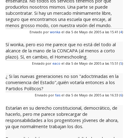
enseñanza. No todos los servicios tenemos por qué
producirlos nosotros mismos. Una parte se puede
subcontratar. Si hay un mercado mínimamente libre,
seguro que encontramos una escuela que encaje, al
menos grosso modo, con nuestra visión del mundo.
Enviado por
wonka
el día 5 de Mayo de 2005 a las 15:41 (
4
)
Sí wonka, pero eso me parece que no está del todo al
alcance de la mano de la CONCAPA (al menos a corto
plazo). Sí, en cambio, el Homeschooling.
Enviado por
eaco
el día 5 de Mayo de 2005 a las 15:51 (
5
)
¿ Si las nuevas generaciones no son "adoctrinadas en la
conveniencia del Estado",quién votaría entonces a los
Partidos Políticos?
Enviado por
fais
el día 5 de Mayo de 2005 a las 16:33 (
6
)
Estarían en su derecho constitucional, democrático, de
hacerlo, pero me parece sobrecargar de
responsabilidades a los progenitores jóvenes de ahora,
ya que normalmente trabajan los dos.