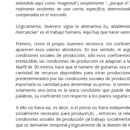
entendido aquí como "magnitud") simplemente "...porque sí"
realmente existentes de una cierta, específica, determi
comparadas en el mercado
Lógicamente, Guerrero sigue la altenartiva b), añadie
mercancías" es el trabajo humano. Aquí hay que hacer vari
Primero, como el propio Guerrero reconoce, los coefici
aparecen esos valores absolutos. En ese sentido, el ar
condiciones sociales de producción,
sólo
esos coeficientes
irreductible; las condiciones de producción se adaptan a
Marfil de 50 metros hace que el número de guitarras sea m
cantidad de recursos disponibles para otras produccione
predeterminados por las condiciones sociales de producció
importaría su cantidad para determinar su precio. Si tene
solamente una (esta es la única conclusión que puede deri
palabras, su coeficiente con respecto a los pianos seguiría 
Si ello no fuera así, es decir, si el precio no fuera indep
socialmente necesario para producirLA) , entonces la re
condiciones sociales de producción (al trabajo socialmente 
que se derivarían temporal y lógicamente de la división de lo