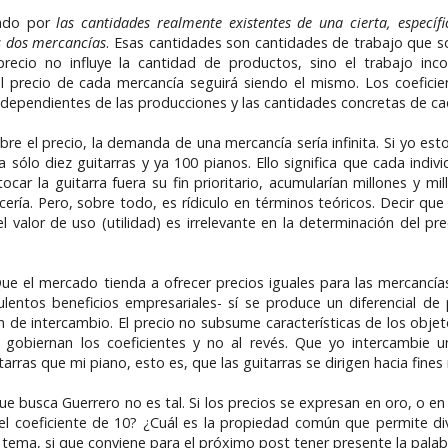
nado por
las cantidades realmente existentes de una cierta, específ
s dos mercancías
. Esas cantidades son cantidades de trabajo que s
recio no influye la cantidad de productos, sino el trabajo inc
 precio de cada mercancía seguirá siendo el mismo. Los coeficien
ndependientes de las producciones y las cantidades concretas de ca
obre el precio, la demanda de una mercancía sería infinita. Si yo es
 sólo diez guitarras y ya 100 pianos. Ello significa que cada indi
ar la guitarra fuera su fin prioritario, acumularían millones y mill
ería. Pero, sobre todo, es rídiculo en términos teóricos. Decir que 
l valor de uso (utilidad) es irrelevante en la determinación del p
 Que el mercado tienda a ofrecer precios iguales para las mercancí
ulentos beneficios empresariales- sí se produce un diferencial de 
 de intercambio. El precio no subsume características de los objet
ue gobiernan los coeficientes y no al revés. Que yo intercambie u
arras que mi piano, esto es, que las guitarras se dirigen hacia fine
e busca Guerrero no es tal. Si los precios se expresan en oro, o e
l coeficiente de 10? ¿Cuál es la propiedad común que permite divi
, si que conviene para el próximo post tener presente la palabra 