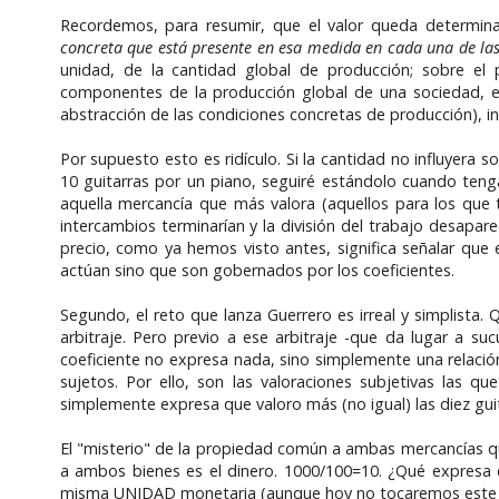
Recordemos, para resumir, que el valor queda determi
concreta que está presente en esa medida en cada una de la
unidad, de la cantidad global de producción; sobre el p
componentes de la producción global de una sociedad, el
abstracción de las condiciones concretas de producción), i
Por supuesto esto es ridículo. Si la cantidad no influyera s
10 guitarras por un piano, seguiré estándolo cuando tenga
aquella mercancía que más valora (aquellos para los que toc
intercambios terminarían y la división del trabajo desaparec
precio, como ya hemos visto antes, significa señalar que e
actúan sino que son gobernados por los coeficientes.
Segundo, el reto que lanza Guerrero es irreal y simplista.
arbitraje. Pero previo a ese arbitraje -que da lugar a suc
coeficiente no expresa nada, sino simplemente una relación
sujetos. Por ello, son las valoraciones subjetivas las q
simplemente expresa que valoro más (no igual) las diez guit
El "misterio" de la propiedad común a ambas mercancías qu
a ambos bienes es el dinero. 1000/100=10. ¿Qué expresa e
misma UNIDAD monetaria (aunque hoy no tocaremos este tema