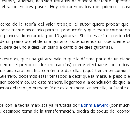
de éstas y, además, han sido tratadas de manera bastante superficia
el valor en tres pasos. Hoy criticaremos los dos primeros paso
rca de la teoría del valor trabajo, el autor quiere probar que
 socialmente necesario para su producción y que está incorporado 
ano se intercambia por 10 guitarras. Si ello es así, el precio del
cio de un piano por el de una guitarra, obtendremos un coeficiente q
so, será de uno a diez (un piano a cambio de diez guitarras).
nte (esto es, que una guitarra vale lo que la décima parte de un pia
ión entre el precio de dos mercancías) puede efectuarse con todos
rar una característica común a todas ellas (¿qué tienen en común l
ún Guerrero, podemos estar tentados a decir que la masa, el peso o 
e bien económico. De esta manera, llegamos a la conclusión de que la
uerza del trabajo humano. Y de esta manera tan sencilla, la fuente d
ide con la teoría marxista ya refutada por
Böhm-Bawerk
(por mucho
el espinoso tema de la transformación, piedra de toque del econom