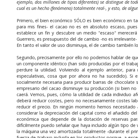
ejemplo, dos millones de tipos diferentes) se distingue de to
cual es un hecho (fenómeno) totalmente real-, y esto, de algu
Primero, el bien económico SÓLO es bien económico en tant
para mis fines- el cacao no es en absoluto escaso, pues
establece un fin y descubre un medio "escaso" merecerá 
Guerrero, es presupuesto del de cambio -no es irrelevante-
En tanto el valor de uso disminuya, el de cambio también lo
Segundo, precisamente por ello no podemos hablar de que 
un componente idéntico (han sido producidas por el trabaj
perdure la utilidad. Volviendo al ejemplo anterior, pa
especulativas, cosa que por ahora no ha sucedido). Si
socialmente necesaria para producir barras de chocolate s
empresario del cacao disminuye su producción (si bien no 
caerá. Vemos, pues, cómo la utilidad de cada individuo afe
deberá reducir costes, pero no necesariamente costes lab
reducir el precio. En ningún momento hemos necesitado a
considerar la depreciación del capital como el añadido del
económica que depende de la dotación de reservas para
difícilmente puedo señalar que haya incluido algún tipo d
la máquina una vez amortizada totalmente -durante el prim
fuerza de trabajo incluida en los productos porque, a exc