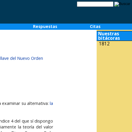
o
Respuestas
Citas
Nuestras
bitácoras
1812
o llave del Nuevo Orden
a examinar su alternativa:
la
éndice 4 del que sí dispongo
amente la teoría del valor