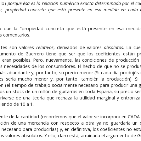
. b)
porque ésa es la relación numérica exacta determinada por el coc
nada, propiedad concreta que está presente en esa medida en cada
ndo que la "propiedad concreta que está presente en esa medi
os comentarios.
entes son valores
relativos
, derivados de valores
absolutos
. La cu
gumento de Guerrero tiene que ser que los coeficientes están p
 eran posibles. Pero, nuevamente, las condiciones de producción
 las necesidades de los consumidores. El hecho de que no se produ
ás abundante y, por tanto, su precio menor (Si cada día produjéra
s sería mucho menor y, por tanto, también la producción). Si l
n (el tiempo de trabajo socialmente necesario para producir una g
mos un stock de un millón de guitarras en toda España, su precio s
varse de una teoría que rechaza la utilidad marginal y entroniza 
siendo de 10 a 1.
endiente de la cantidad (recordemos que el valor se incorpora en CA
lación de una mercancía con respecto a otra ya no guardaría un c
necesario para producirlas) y, en definitiva, los coeficientes no e
s valores absolutos. Y ello, claro está, arruinaría el argumento de G