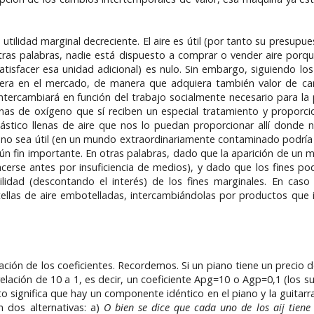
utilidad marginal decreciente. El aire es útil (por tanto su presupu
ras palabras, nadie está dispuesto a comprar o vender aire porque
a satisfacer esa unidad adicional) es nulo. Sin embargo, siguiendo l
iera en el mercado, de manera que adquiera también valor de cambi
ntercambiará en función del trabajo socialmente necesario para la
nas de oxígeno que sí reciben un especial tratamiento y proporci
ástico llenas de aire que nos lo puedan proporcionar allí donde 
e no sea útil (en un mundo extraordinariamente contaminado podría
ún fin importante. En otras palabras, dado que la aparición de un me
facerse antes por insuficiencia de medios), y dado que los fines 
ilidad (descontando el interés) de los fines marginales. En ca
llas de aire embotelladas, intercambiándolas por productos que i
ación de los coeficientes. Recordemos. Si un piano tiene un precio 
elación de 10 a 1, es decir, un coeficiente Apg=10 o Agp=0,1 (los s
sto significa que hay un componente idéntico en el piano y la guitarr
 dos alternativas: a)
O bien se dice que cada uno de los aij tiene 