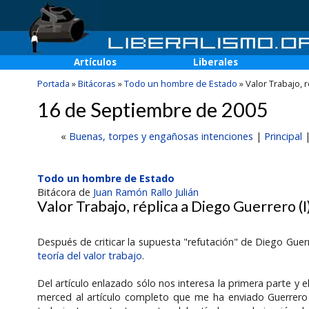
Artículos
Liberales
Portada
»
Bitácoras
»
Todo un hombre de Estado
»
Valor Trabajo, 
16 de Septiembre de 2005
«
Buenas, torpes y engañosas intenciones
|
Principal
Todo un hombre de Estado
Bitácora de
Juan Ramón Rallo Julián
Valor Trabajo, réplica a Diego Guerrero (I
Después de criticar la supuesta "refutación" de Diego Guerr
teoría del valor trabajo
.
Del artículo enlazado sólo nos interesa la primera parte y e
merced al artículo completo que me ha enviado Guerrero 