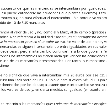
 el supuesto de que las mercancías se intercambian por igualdade
o así puede entenderse las ecuaciones que plantea Guerrero). Esto
 motivo alguno para efectuar el intercambio. Sólo porque yo valo
ambio de 10 de SUS manzanas.
encia al valor de uso y no, como él y Marx, al de cambio (precios)
ice 4 en referencia a la utilidad "social":
[es el] presupuesto necesa
e la mercancía ya es en sí un valor de uso
. Sin valor de uso no hay 
mercancías se siguen intercambiando entre igualdades en sus valore
puede cesar, pero el intercambio continuar). Y si lo que gobierna (
entonces los intercambios no tienen nada que ver con las ecuaciones
de uso de las mercancías intercambiadas. Por tanto, o el marxismo a
tiene.
os no significa que vaya a intercambiar mis 20 euros por ese CD,
uro una 1/20 parte de un CD. Sólo lo haré si valoro MÝS el CD (val
 dominados por los de uso; al asumir que el intercambio se realiza 
e los valores de uso y, en cierta medida, su igualdad (en cuanto a i
 en relación a las mercancías que:
Cada tipo de mercancía específic