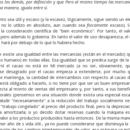
dos los demás, por definición
y que
Pero al mismo tiempo las mercanc
na manera, iguala entre sí
.
o sea útil y escaso (y la escasez, lógicamente, sigue siendo un el
 no lo utilizo en absoluto, aun cuando sea
físicamente
escaso). S
la consideración científica de "bien económico". Por tanto, el v
 pero además lo gobierna. En tanto el valor de uso desaparezca, el
 hará por debajo de lo que lo hubiera hecho.
existe una igualdad entre las mercancías (están en el mercado) qu
o humano) en todas ellas. Esa igualdad que se predica surge de la 
ra mí el cacao no está en MI mercado (a no ser, obviamente, qu
 ese desagrado por el cacao empieza a extenderse, por mucho q
e mantenga, la cantidad de intercambios con respecto al cacao di
está obligado a hacerlo, o no tiene por que ser un buen empresari
cta al monto de ventas del empresario y, por tanto, a sus benefici
orales (pensemos en una situación donde exista una especial esca
ludir "necesariamente" a la reducción del trabajo socialmente ne
 "trabajo congelado" al precio del producto final, pero la depreci
 amortizarla; si yo decido dotar reservas cuando la máquina es
e valor a los productos producidos hasta entonces. De la misma man
er año de s vida útil-, ya no puede considerarse que disminuya la 
epción de los cambios intertemporales de valor, esa máquina ya e