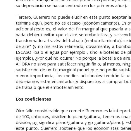
su depreciación se ha concentrado en los primeros años).
Tercero, Guerrero no puede eludir en este punto aceptar la 
termina aquí), pero no es escaso (económicamente). En ot
adicional (esto es, el valor del fin marginal que pasaría 
nada debiera evitar que el aire se embotellara y se vend
transformado a través del trabajo (embotellamiento), se i
de aire" (y no me estoy refiriendo, obviamente, a bombo
ESCASO -bajo el agua por ejemplo-, sino a botellas de pl
ejemplo). ¿Por qué no ocurre? No porque la botella de air
AHORA no sirve para satisfacer ningún fin o, al menos, ning
satisfacción de un fin marginal (aquel que no podía satis
menor importancia, los medios adicionales tendrán la ut
deberíamos estar encantados y dispuestos a comprar bote
de trabajo que el embotellamiento.
Los coeficientes
OIro fallo considerable que comete Guerrero es la interpret
de 100, entonces, dividiendo piano/guitarra, tenemos una r
división, pg significa piano/guitarra y gp guitarra/piano). E
este punto, Guerrero sostiene que los economistas tienen