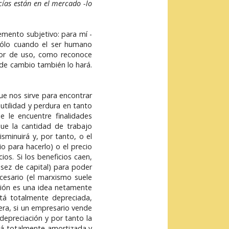
ías están en el mercado -lo
emento subjetivo: para mí -
ólo cuando el ser humano
alor de uso, como reconoce
 de cambio también lo hará.
e nos sirve para encontrar
utilidad y perdura en tanto
e le encuentre finalidades
ue la cantidad de trabajo
sminuirá y, por tanto, o el
o para hacerlo) o el precio
os. Si los beneficios caen,
sez de capital) para poder
cesario (el marxismo suele
ación es una idea netamente
tá totalmente depreciada,
era, si un empresario vende
depreciación y por tanto la
stá totalmente amortizada y