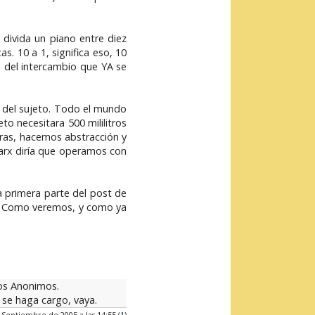
divida un piano entre diez
s. 10 a 1, significa eso, 10
s del intercambio que YA se
 del sujeto. Todo el mundo
to necesitara 500 mililitros
abras, hacemos abstracción y
arx diría que operamos con
la primera parte del post de
jo. Como veremos, y como ya
cos Anonimos.
 se haga cargo, vaya.
 Septiembre de 2005 a las 14:55 (
1
)