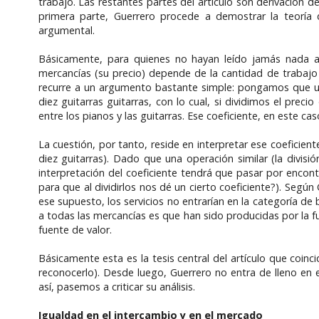
trabajo. Las restantes partes del artículo son derivación 
primera parte, Guerrero procede a demostrar la teoría d
argumental.
Básicamente, para quienes no hayan leído jamás nada ace
mercancías (su precio) depende de la cantidad de trabajo
recurre a un argumento bastante simple: pongamos que un pi
diez guitarras guitarras, con lo cual, si dividimos el pre
entre los pianos y las guitarras. Ese coeficiente, en este ca
La cuestión, por tanto, reside en interpretar ese coeficie
diez guitarras). Dado que una operación similar (la divis
interpretación del coeficiente tendrá que pasar por encont
para que al dividirlos nos dé un cierto coeficiente?). Seg
ese supuesto, los servicios no entrarían en la categoría d
a todas las mercancías es que han sido producidas por la f
fuente de valor.
Básicamente esta es la tesis central del artículo que coinc
reconocerlo). Desde luego, Guerrero no entra de lleno en 
así, pasemos a criticar su análisis.
Igualdad en el intercambio y en el mercado