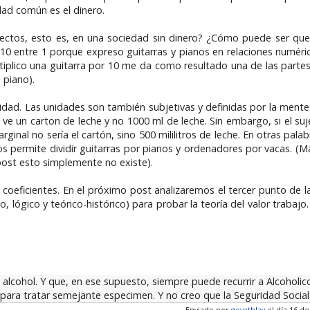
dad común es el dinero.
rectos, esto es, en una sociedad sin dinero? ¿Cómo puede ser que 
 10 entre 1 porque expreso guitarras y pianos en relaciones numérica
ltiplico una guitarra por 10 me da como resultado una de las parte
 piano).
dad. Las unidades son también subjetivas y definidas por la mente
e un carton de leche y no 1000 ml de leche. Sin embargo, si el suje
inal no sería el cartón, sino 500 mililitros de leche. En otras pal
permite dividir guitarras por pianos y ordenadores por vacas. (M
ost esto simplemente no existe).
us coeficientes. En el próximo post analizaremos el tercer punto de 
o, lógico y teórico-histórico) para probar la teoría del valor traba
 alcohol. Y que, en ese supuesto, siempre puede recurrir a Alcoholi
ara tratar semejante especimen. Y no creo que la Seguridad Social
Enviado por
goyathlay
el día 16 de