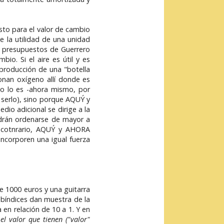
esto para el valor de cambio
 la utilidad de una unidad
os presupuestos de Guerrero
o. Si el aire es útil y es
 producción de una "botella
onan oxígeno allí donde es
no lo es -ahora mismo, por
 serlo), sino porque AQUÝ y
dio adicional se dirige a la
podrán ordenarse de mayor a
so cotnrario, AQUÝ y AHORA
ncorporen una igual fuerza
de 1000 euros y una guitarra
ubíndices dan muestra de la
a en relación de 10 a 1. Y en
el valor que tienen ("valor"