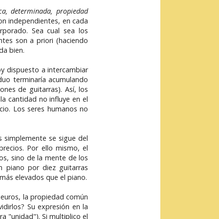
ica, determinada, propiedad
on independientes, en cada
orporado. Sea cual sea los
tes son a priori (haciendo
da bien.
toy dispuesto a intercambiar
viduo terminaría acumulando
ones de guitarras). Así, los
la cantidad no influye en el
recio. Los seres humanos no
as simplemente se sigue del
precios. Por ello mismo, el
os, sino de la mente de los
n piano por diez guitarras
s más elevados que el piano.
n euros, la propiedad común
dirlos? Su expresión en la
"unidad"). Si multiplico el