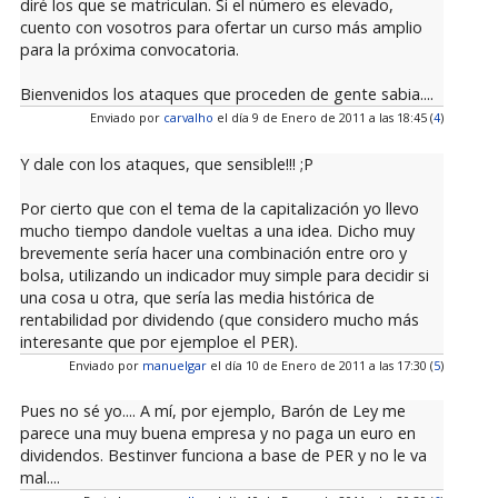
diré los que se matriculan. Si el número es elevado,
cuento con vosotros para ofertar un curso más amplio
para la próxima convocatoria.
Bienvenidos los ataques que proceden de gente sabia....
Enviado por
carvalho
el día 9 de Enero de 2011 a las 18:45 (
4
)
Y dale con los ataques, que sensible!!! ;P
Por cierto que con el tema de la capitalización yo llevo
mucho tiempo dandole vueltas a una idea. Dicho muy
brevemente sería hacer una combinación entre oro y
bolsa, utilizando un indicador muy simple para decidir si
una cosa u otra, que sería las media histórica de
rentabilidad por dividendo (que considero mucho más
interesante que por ejemploe el PER).
Enviado por
manuelgar
el día 10 de Enero de 2011 a las 17:30 (
5
)
Pues no sé yo.... A mí, por ejemplo, Barón de Ley me
parece una muy buena empresa y no paga un euro en
dividendos. Bestinver funciona a base de PER y no le va
mal....