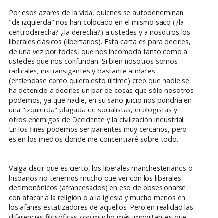
Por esos azares de la vida, quienes se autodenominan
"de izquierda" nos han colocado en el mismo saco (¿la
centroderecha? ¿la derecha?) a ustedes y a nosotros los
liberales clásicos (libertarios). Esta carta es para decirles,
de una vez por todas, que nos incomoda tanto como a
ustedes que nos confundan. Si bien nosotros somos
radicales, instransigentes y bastante audaces
(entiendase como quiera esto último) creo que nadie se
ha detenido a decirles un par de cosas que sólo nosotros
podemos, ya que nadie, en su sano juicio nos pondría en
una "izquierda" plagada de socialistas, ecologistas y
otros enemigos de Occidente y la civilización industrial.
En los fines podemos ser parientes muy cercanos, pero
es en los medios donde me concentraré sobre todo.
Valga decir que es cierto, los liberales manchesterianos o
hispanos no tenemos mucho que ver con los liberales
decimonónicos (afrancesados) en eso de obsesionarse
con atacar a la religión o a la iglesia y mucho menos en
los afanes estatizadores de aquellos. Pero en realidad las
diferencias filosóficas son mucho más importantes que