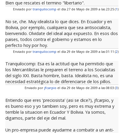
Bien que rescates el termino "libertario".
Enviado por
tranquilocomp
el día 27 de Mayo de 2009 a las 23:25 (
1
)
No se, che. Muy idealista lo que dices. En Ecuador y en
Bolivia, por ejemplo, cualquiera que sea antisocialista,
bienvenido. Olvidate del ideal aqui expuesto. En esos dos
paises, todos contra el gobierno y estamos en lo
perfecto hoy por hoy.
Enviado por
tranquilocomp
el día 29 de Mayo de 2009 a las 01:11 (
2
)
Tranquilocomp: Esa es la actitud que ha permitido que
los Mercantilistas le preparen el terreno a los Socialistas
del siglo XXI. Basta hombre, basta. Idealista no, es una
necesidad estratégica lo de diferenciarse de los pillos.
Enviado por
jfcarpio
el día 29 de Mayo de 2009 a las 08:03 (
3
)
Entiendo que eres 'preciosista' (asi se dice?), jfcarpio, y
es bueno eso y yo tambien soy, pero es muy extrema y
terrible la situacion en Ecuador Y Bolivia. Ya somos,
digamos, parte del eje del mal.
Un pro-empresa puede ayudarme a combatir a un anti-