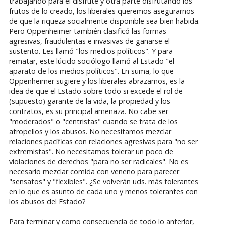
trabajando para el disfrute y otra parte disfrutando los
frutos de lo creado, los liberales queremos asegurarnos
de que la riqueza socialmente disponible sea bien habida.
Pero Oppenheimer también clasificó las formas
agresivas, fraudulentas e invasivas de ganarse el
sustento. Les llamó "los medios políticos". Y para
rematar, este lúcido sociólogo llamó al Estado "el
aparato de los medios políticos". En suma, lo que
Oppenheimer sugiere y los liberales abrazamos, es la
idea de que el Estado sobre todo si excede el rol de
(supuesto) garante de la vida, la propiedad y los
contratos, es su principal amenaza. No cabe ser
"moderados" o "centristas" cuando se trata de los
atropellos y los abusos. No necesitamos mezclar
relaciones pacíficas con relaciones agresivas para "no ser
extremistas". No necesitamos tolerar un poco de
violaciones de derechos "para no ser radicales". No es
necesario mezclar comida con veneno para parecer
"sensatos" y "flexibles". ¿Se volverán uds. más tolerantes
en lo que es asunto de cada uno y menos tolerantes con
los abusos del Estado?
Para terminar y como consecuencia de todo lo anterior,