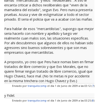
llamas "mercantilistas" y ellos "neoliberales". A Evo le
encanta criticar a dichos neoliberales que "viven de la
mamadera del estado", segun Evo. Pero nunca presenta
pruebas. Acusa y vive de estigmatizar a todo el sector
privado. El seria el policia que va a acabar con las mafias.
Para hablar de esos "mercantilistas", supongo que mejor
seria hacerlo con nombre y apellido y luego ver
realmente cuan malos son, las situaciones especificas.
Por ahi descubrimos que algunos de ellos no habian sido
agresores sino buenos sobrevivientes y que son mas
empresarios que mercantilistas.
A proposito, yo creo que Peru hace nomas bien en firmar
tratados de libre comercio y que Evo Morales, que no
quiere firmar ningun tratado de libre comercio, igual que
Hugo Chavez, hace mal. (No te metas ni por accidente
en la misma trinchera con Hugo Chavez y Evo.)
Enviado por
tranquilocomp
el día 1 de Junio de 2009 a las 03:12 (
7
)
y Fidel.
Enviado por
tranquilocomp
el día 1 de Junio de 2009 a las 03:25 (
8
)