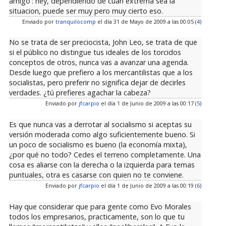
amigo': hey, dependiendo de cuan extrema sea la
situacion, puede ser muy pero muy cierto eso.
Enviado por
tranquilocomp
el día 31 de Mayo de 2009 a las 00:05 (
4
)
No se trata de ser preciocista, John Leo, se trata de que
si el público no distingue tus ideales de los torcidos
conceptos de otros, nunca vas a avanzar una agenda.
Desde luego que prefiero a los mercantilistas que a los
socialistas, pero preferir no significa dejar de decirles
verdades. ¿tú prefieres agachar la cabeza?
Enviado por
jfcarpio
el día 1 de Junio de 2009 a las 00:17 (
5
)
Es que nunca vas a derrotar al socialismo si aceptas su
versión moderada como algo suficientemente bueno. Si
un poco de socialismo es bueno (la economía mixta),
¿por qué no todo? Cedes el terreno completamente. Una
cosa es aliarse con la derecha o la izquierda para temas
puntuales, otra es casarse con quien no te conviene.
Enviado por
jfcarpio
el día 1 de Junio de 2009 a las 00:19 (
6
)
Hay que considerar que para gente como Evo Morales
todos los empresarios, practicamente, son lo que tu