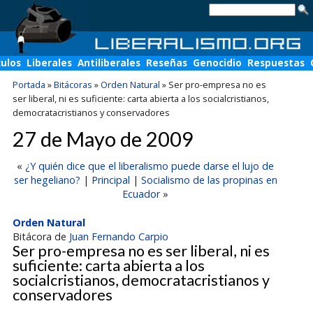
culos
Liberales
Antiliberales
Reseñas
Genocidio
Respuestas
Portada
»
Bitácoras
»
Orden Natural
»
Ser pro-empresa no es
ser liberal, ni es suficiente: carta abierta a los socialcristianos,
democratacristianos y conservadores
27 de Mayo de 2009
«
¿Y quién dice que el liberalismo puede darse el lujo de
ser hegeliano?
|
Principal
|
Socialismo de las propinas en
Ecuador
»
Orden Natural
Bitácora de
Juan Fernando Carpio
Ser pro-empresa no es ser liberal, ni es
suficiente: carta abierta a los
socialcristianos, democratacristianos y
conservadores