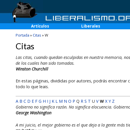
Artículos
Liberales
Portada
»
Citas
»
W
Citas
Las citas, cuando quedan esculpidas en nuestra memoria, nos 
de los cuales han sido tomadas.
Winston Churchill
En estas páginas, divididas por autores, podrás encontrar c
todo lo que leais.
A
B
C
D
E
F
G
H
I
J
K
L
M
N
O
P
Q
R
S
T
U
V
W
X
Y
Z
Gobierno no significa razón. No significa elocuencia. Gobierno
George Washington
A mi juicio, el mejor gobierno es el que deja a la gente más t