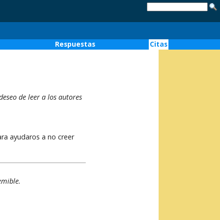
o
Respuestas
Citas
eseo de leer a los autores
ara ayudaros a no creer
emible.