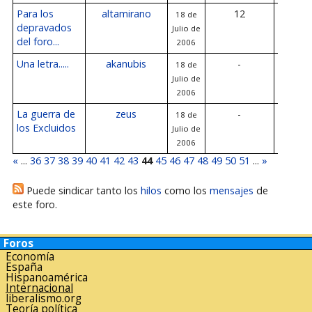
Para los
altamirano
12
18 de
18 de Jul
depravados
Julio de
200
del foro...
2006
Una letra.....
akanubis
-
18 de
-
Julio de
2006
La guerra de
zeus
-
18 de
-
los Excluidos
Julio de
2006
«
...
36
37
38
39
40
41
42
43
44
45
46
47
48
49
50
51
...
»
Puede sindicar tanto los
hilos
como los
mensajes
de
este foro.
Foros
Economía
España
Hispanoamérica
Internacional
liberalismo.org
Teoría política