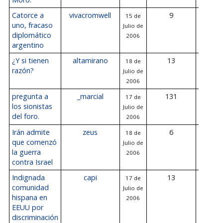
Catorce a
vivacromwell
9
15 de
19 de Jul
uno, fracaso
Julio de
200
diplomático
2006
argentino
¿Y si tienen
altamirano
13
18 de
19 de Jul
razón?
Julio de
200
2006
pregunta a
_marcial
131
17 de
19 de Jul
los sionistas
Julio de
200
del foro.
2006
Irán admite
zeus
6
18 de
19 de Jul
que comenzó
Julio de
200
la guerra
2006
contra Israel
Indignada
capi
13
17 de
19 de Jul
comunidad
Julio de
200
hispana en
2006
EEUU por
discriminación