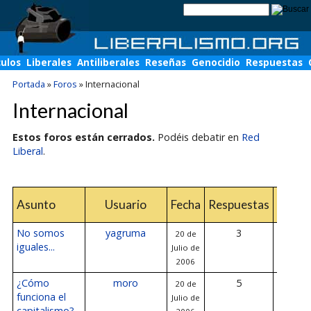
culos
Liberales
Antiliberales
Reseñas
Genocidio
Respuestas
Portada
»
Foros
»
Internacional
Internacional
Estos foros están cerrados.
Podéis debatir en
Red
Liberal
.
Últi
Asunto
Usuario
Fecha
Respuestas
respu
No somos
yagruma
3
20 de
20 de Jul
iguales...
Julio de
200
2006
¿Cómo
moro
5
20 de
20 de Jul
funciona el
Julio de
200
capitalismo?