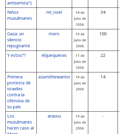
antisemita?)
Niños
mr_noel
34
18 de
20 de Jul
musulmanes
Julio de
200
2006
Gaza: un
moro
100
10 de
19 de Jul
silencio
Julio de
200
repugnante
2006
Y estos??
elquequieras
22
17 de
19 de Jul
Julio de
200
2006
Primera
azumithewarrior
14
18 de
19 de Jul
protesta de
Julio de
200
israelíes
2006
contra la
ofensiva de
su país
Los
arasou
-
19 de
-
musulmanes
Julio de
hacen caso al
2006
Moro.