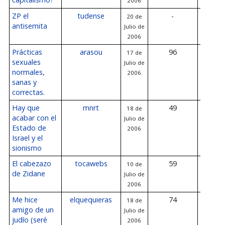
2006
ZP el
tudense
-
20 de
-
antisemita
Julio de
2006
Prácticas
arasou
96
17 de
20 de Jul
sexuales
Julio de
200
normales,
2006
sanas y
correctas.
Hay que
mnrt
49
18 de
20 de Jul
acabar con el
Julio de
200
Estado de
2006
Israel y el
sionismo
El cabezazo
tocawebs
59
10 de
20 de Jul
de Zidane
Julio de
200
2006
Me hice
elquequieras
74
18 de
20 de Jul
amigo de un
Julio de
200
judío (seré
2006