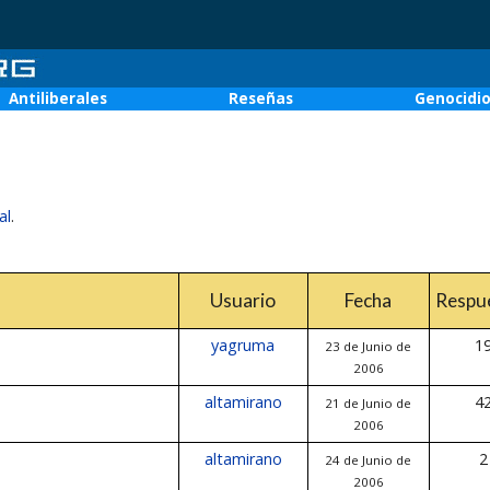
Antiliberales
Reseñas
Genocidi
al
.
Usuario
Fecha
Respu
yagruma
1
23 de Junio de
2006
altamirano
4
21 de Junio de
2006
altamirano
2
24 de Junio de
2006