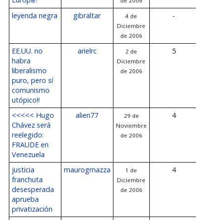
de 2006
20
leyenda negra
gibraltar
-
4 de
Diciembre
de 2006
EE.UU. no
arielrc
5
2 de
4 
habra
Diciembre
Diciem
liberalismo
de 2006
20
puro, pero sí
comunismo
utópico!!
<<<<< Hugo
alien77
4
29 de
3 
Chávez será
Noviembre
Diciem
reelegido:
de 2006
20
FRAUDE en
Venezuela
justicia
maurogmazza
4
1 de
3 
franchuta
Diciembre
Diciem
desesperada
de 2006
20
aprueba
privatización