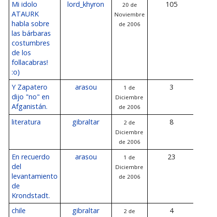
Mi idolo
lord_khyron
105
20 de
3 
ATAURK
Noviembre
Diciem
habla sobre
de 2006
20
las bárbaras
costumbres
de los
follacabras!
:o)
Y Zapatero
arasou
3
1 de
2 
dijo "no" en
Diciembre
Diciem
Afganistán.
de 2006
20
literatura
gibraltar
8
2 de
2 
Diciembre
Diciem
de 2006
20
En recuerdo
arasou
23
1 de
2 
del
Diciembre
Diciem
levantamiento
de 2006
20
de
Krondstadt.
chile
gibraltar
4
2 de
2 