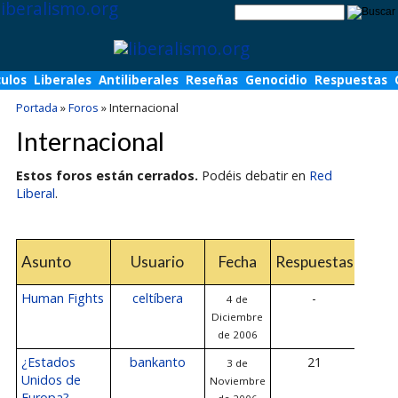
culos
Liberales
Antiliberales
Reseñas
Genocidio
Respuestas
Portada
»
Foros
»
Internacional
Internacional
Estos foros están cerrados.
Podéis debatir en
Red
Liberal
.
Últ
Asunto
Usuario
Fecha
Respuestas
resp
Human Fights
celtíbera
-
4 de
Diciembre
de 2006
¿Estados
bankanto
21
3 de
4 
Unidos de
Noviembre
Diciem
Europa?