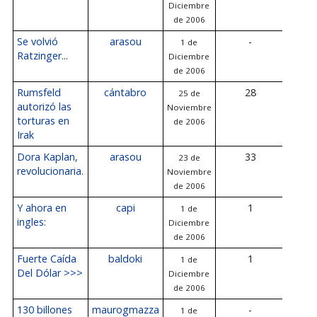
Diciembre
Diciem
de 2006
20
Se volvió
arasou
-
1 de
Ratzinger...
Diciembre
de 2006
Rumsfeld
cántabro
28
25 de
1 
autorizó las
Noviembre
Diciem
torturas en
de 2006
20
Irak
Dora Kaplan,
arasou
33
23 de
1 
revolucionaria.
Noviembre
Diciem
de 2006
20
Y ahora en
capi
1
1 de
1 
ingles:
Diciembre
Diciem
de 2006
20
Fuerte Caída
baldoki
1
1 de
1 
Del Dólar >>>
Diciembre
Diciem
de 2006
20
130 billones
maurogmazza
-
1 de