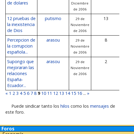
de dolares
Diciembre
de 2006
12 pruebas de
putismo
13
29 de
1 
la inexistencia
Noviembre
Diciem
de Dios
de 2006
20
Percepcion de
arasou
8
29 de
30
la corrupcion
Noviembre
Novi
española...
de 2006
de 
Supongo que
arasou
2
29 de
30
mejoraran las
Noviembre
Novi
relaciones
de 2006
de 
España-
Ecuador...
«
1
2
3
4
5
6
7
8
9
10
11
12
13
14
15
16
...
»
Puede sindicar tanto los
hilos
como los
mensajes
de
este foro.
Foros