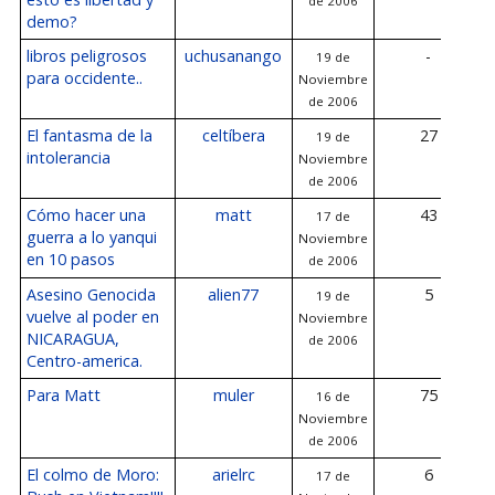
de 2006
demo?
libros peligrosos
uchusanango
-
19 de
para occidente..
Noviembre
de 2006
El fantasma de la
celtíbera
27
19 de
intolerancia
Noviembre
de 2006
Cómo hacer una
matt
43
17 de
guerra a lo yanqui
Noviembre
en 10 pasos
de 2006
Asesino Genocida
alien77
5
19 de
vuelve al poder en
Noviembre
NICARAGUA,
de 2006
Centro-america.
Para Matt
muler
75
16 de
Noviembre
de 2006
El colmo de Moro:
arielrc
6
17 de