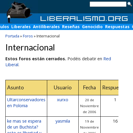
culos
Liberales
Antiliberales
Reseñas
Genocidio
Respuestas
Portada
»
Foros
»
Internacional
Internacional
Estos foros están cerrados.
Podéis debatir en
Red
Liberal
.
Asunto
Usuario
Fecha
Respuestas
Ultarconservadores
xurxo
1
20 de
en Polonia
Noviembre
de 2006
ke mas se espera
yasmila
16
19 de
de un Buchista?
Noviembre
esto es libertad y