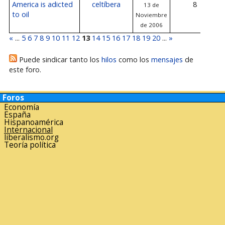
America is adicted
celtíbera
8
13 de
to oil
Noviembre
de 2006
«
...
5
6
7
8
9
10
11
12
13
14
15
16
17
18
19
20
...
»
Puede sindicar tanto los
hilos
como los
mensajes
de
este foro.
Foros
Economía
España
Hispanoamérica
Internacional
liberalismo.org
Teoría política