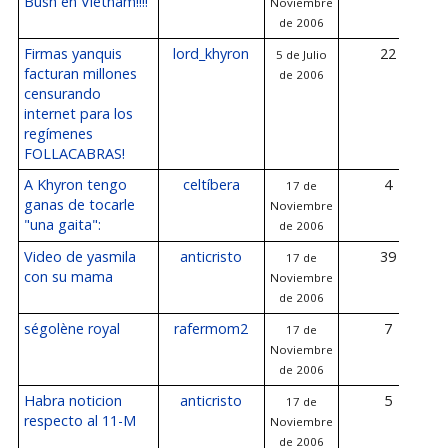
Bush en Vietnam!!!!
Noviembre
de 2006
Firmas yanquis
lord_khyron
22
5 de Julio
facturan millones
de 2006
censurando
internet para los
regímenes
FOLLACABRAS!
A Khyron tengo
celtíbera
4
17 de
ganas de tocarle
Noviembre
"una gaita":
de 2006
Video de yasmila
anticristo
39
17 de
con su mama
Noviembre
de 2006
ségolène royal
rafermom2
7
17 de
Noviembre
de 2006
Habra noticion
anticristo
5
17 de
respecto al 11-M
Noviembre
de 2006