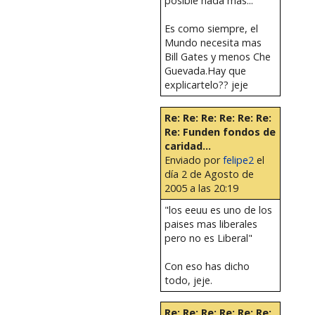
posible nada mas...
Es como siempre, el
Mundo necesita mas
Bill Gates y menos Che
Guevada.Hay que
explicartelo?? jeje
Re: Re: Re: Re: Re: Re:
Re: Funden fondos de
caridad...
Enviado por
felipe2
el
día 2 de Agosto de
2005 a las 20:19
"los eeuu es uno de los
paises mas liberales
pero no es Liberal"
Con eso has dicho
todo, jeje.
Re: Re: Re: Re: Re: Re: