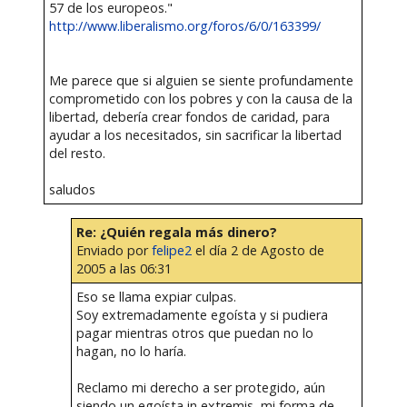
57 de los europeos."
http://www.liberalismo.org/foros/6/0/163399/
Me parece que si alguien se siente profundamente
comprometido con los pobres y con la causa de la
libertad, debería crear fondos de caridad, para
ayudar a los necesitados, sin sacrificar la libertad
del resto.
saludos
Re: ¿Quién regala más dinero?
Enviado por
felipe2
el día 2 de Agosto de
2005 a las 06:31
Eso se llama expiar culpas.
Soy extremadamente egoísta y si pudiera
pagar mientras otros que puedan no lo
hagan, no lo haría.
Reclamo mi derecho a ser protegido, aún
siendo un egoísta in extremis, mi forma de