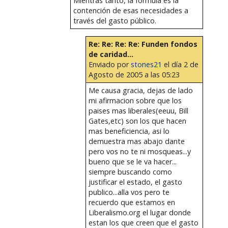
Mientras tanto, la fórmula es la
contención de esas necesidades a
través del gasto público.
Re: Re: Re: Re: Funden fondos
de caridad...
Enviado por
stones21
el día 2 de
Agosto de 2005 a las 05:23
Me causa gracia, dejas de lado
mi afirmacion sobre que los
paises mas liberales(eeuu, Bill
Gates,etc) son los que hacen
mas beneficiencia, asi lo
demuestra mas abajo dante
pero vos no te ni mosqueas...y
bueno que se le va hacer...
siempre buscando como
justificar el estado, el gasto
publico...alla vos pero te
recuerdo que estamos en
Liberalismo.org el lugar donde
estan los que creen que el gasto