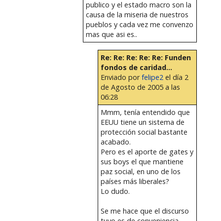
publico y el estado macro son la
causa de la miseria de nuestros
pueblos y cada vez me convenzo
mas que asi es..
Re: Re: Re: Re: Re: Funden
fondos de caridad...
Enviado por
felipe2
el día 2
de Agosto de 2005 a las
06:28
Mmm, tenía entendido que
EEUU tiene un sistema de
protección social bastante
acabado.
Pero es el aporte de gates y
sus boys el que mantiene
paz social, en uno de los
países más liberales?
Lo dudo.
Se me hace que el discurso
tuyo es de conveniencia.