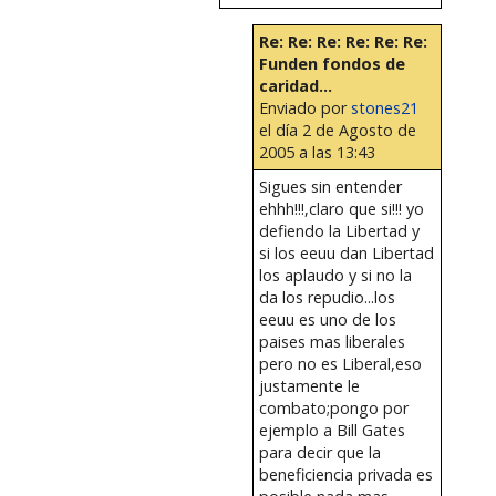
Re: Re: Re: Re: Re: Re:
Funden fondos de
caridad...
Enviado por
stones21
el día 2 de Agosto de
2005 a las 13:43
Sigues sin entender
ehhh!!!,claro que si!!! yo
defiendo la Libertad y
si los eeuu dan Libertad
los aplaudo y si no la
da los repudio...los
eeuu es uno de los
paises mas liberales
pero no es Liberal,eso
justamente le
combato;pongo por
ejemplo a Bill Gates
para decir que la
beneficiencia privada es