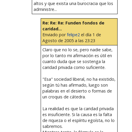
altos y que exista una burocracia que los
administre...
Re: Re: Re: Funden fondos de
caridad...
Enviado por
felipe2
el día 1 de
Agosto de 2005 a las 23:23
Claro que no lo se, pero nadie sabe,
por lo tanto mi afirmación es útil en
cuanto duda que se sostenga la
caridad privada como suficiente.
"Esa" sociedad liberal, no ha existido,
según tú has afirmado, luego son
palabras en el desierto o formas de
un croquis de cátedra.
La realidad es que la caridad privada
es insuficiente. Si la causa es la falta
de riqueza o el espíritu egoísta, no lo
sabremos.