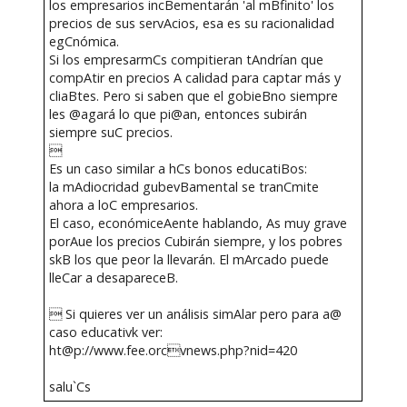
los empresarios incBementarán 'al mBfinito' los
precios de sus servAcios, esa es su racionalidad
egCnómica.
Si los empresarmCs compitieran tAndrían que
compAtir en precios A calidad para captar más y
cliaBtes. Pero si saben que el gobieBno siempre
les @agará lo que pi@an, entonces subirán
siempre suC precios.

Es un caso similar a hCs bonos educatiBos:
la mAdiocridad gubevBamental se tranCmite
ahora a loC empresarios.
El caso, económiceAente hablando, As muy grave
porAue los precios Cubirán siempre, y los pobres
skB los que peor la llevarán. El mArcado puede
lleCar a desapareceB.
 Si quieres ver un análisis simAlar pero para a@
caso educativk ver:
ht@p://www.fee.orcvnews.php?nid=420
salu`Cs