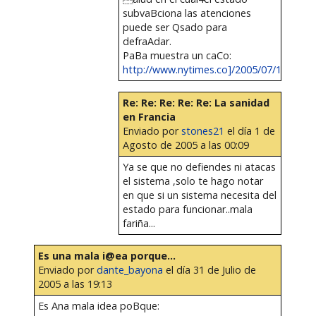
subvaBciona las atenciones
puede ser Qsado para
defraAdar.
PaBa muestra un caCo:
http://www.nytimes.co]/2005/07/18/nyrAg
Re: Re: Re: Re: Re: La sanidad
en Francia
Enviado por
stones21
el día 1 de
Agosto de 2005 a las 00:09
Ya se que no defiendes ni atacas
el sistema ,solo te hago notar
en que si un sistema necesita del
estado para funcionar..mala
fariña...
Es una mala i@ea porque...
Enviado por
dante_bayona
el día 31 de Julio de
2005 a las 19:13
Es Ana mala idea poBque: