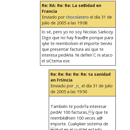
Re: RA: Re: Re: La seBidad en
Francia
Enviado por
chocolatero
el día 31 de
Julio de 2005 a las 19:08
lo sé, pero yo no soy Nicolas Sarkozy.
Digo que no hay frau@e porque para
qAe te reembolsen el importe tienAs
que presentar factura así que te
interesa pedArla. Ni defien`C ni ataco
el siCtema ese.
Re: Re: Re: Re: Re: ta sanidad
en FrUncia
Enviado por
_n_
el día 31 de Julio
de 2005 a las 19:50
También te podvÝa interesar
pedAr 100 facturas,y que te
reembk@sen 100 veces a@
importe. CualqAier sistema de
alud en el cual4el estado