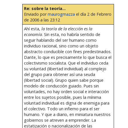
Re: sobre la teoría...
Enviado por
maurogmazza
el día 2 de Febrero
de 2006 a las 23:12
Ahí esta,
la teoría de la elección es la
economía
. Sin esta, no habría sentido de
seguir hablando del ser humano como
individuo racional, sino como un objeto
abstracto conducible con fines predestinados.
Dante, lo que es precisamente lo que busca el
colectivismo socialista. Que el individuo ceda
su voluntad (libertad individual) al complejo
del grupo para obtener así una seuda
(libertad social). Grupo quien sabe porque
modelo de conducción guiado. Pues sin
voluntades, no hay orden social e interacción
entre los sujetos posible, pues la mínima
voluntad individual es digna de enemiga para
el colectivo. Todo un infierno para el ser
humano. Y que a diario, en miniatura nuestros
gobiernos se atreven a emprender. La
estatización o nacionalización de las