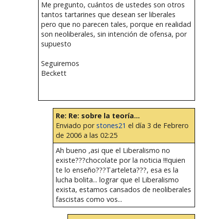
Me pregunto, cuántos de ustedes son otros
tantos tartarines que desean ser liberales
pero que no parecen tales, porque en realidad
son neoliberales, sin intención de ofensa, por
supuesto
Seguiremos
Beckett
Re: Re: sobre la teoría...
Enviado por
stones21
el día 3 de Febrero
de 2006 a las 02:25
Ah bueno ,asi que el Liberalismo no
existe???chocolate por la noticia !!!quien
te lo enseño???Tarteleta???, esa es la
lucha bolita... lograr que el Liberalismo
exista, estamos cansados de neoliberales
fascistas como vos...