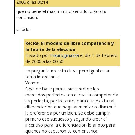
2006 a las 00:14
que no tiene el más mínimo sentido lógico tu
conclusión.
saludos
Re: Re: El modelo de libre competencia y
la teoría de la elección
Enviado por
maurogmazza
el día 1 de Febrero
de 2006 a las 00:50
La pregunta no esta clara, pero igual es un
tema interesante:
Veamos:
Sirve de base para el sustento de los
mercados perfectos, en el cual la competencia
es perfecta, por lo tanto, para que exista tal
diferenciación que haga aumentar o disminuir
la preferencia por un bien, se debe cumplir
primero ese supuesto y segundo crear el
incentivo para la diferenciación(lo anoto para
quienes no captaron tu comentario).