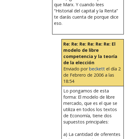
que Marx. Y cuando lees
“Historial del capital y la Renta”
te darás cuenta de porque dice
eso.
Re: Re: Re: Re: Re: Re: El
modelo de libre
competencia y la teoría
de la elección
Enviado por
beckett
el día 2
de Febrero de 2006 a las
18:54
Lo pongamos de esta
forma: El modelo de libre
mercado, que es el que se
utiliza en todos los textos
de Economía, tiene dos
supuestos principales:
a) La cantidad de oferentes