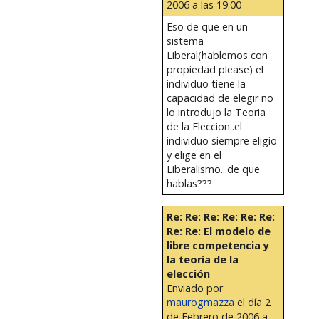
2006 a las 19:00
Eso de que en un
sistema
Liberal(hablemos con
propiedad please) el
individuo tiene la
capacidad de elegir no
lo introdujo la Teoria
de la Eleccion..el
individuo siempre eligio
y elige en el
Liberalismo...de que
hablas???
Re: Re: Re: Re: Re: Re:
Re: Re: El modelo de
libre competencia y
la teoría de la
elección
Enviado por
maurogmazza
el día 2
de Febrero de 2006 a