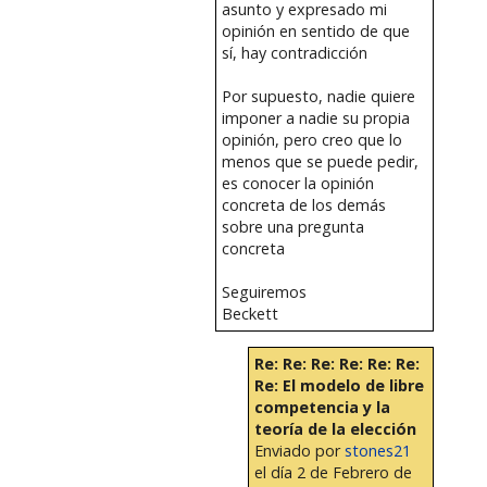
asunto y expresado mi
opinión en sentido de que
sí, hay contradicción
Por supuesto, nadie quiere
imponer a nadie su propia
opinión, pero creo que lo
menos que se puede pedir,
es conocer la opinión
concreta de los demás
sobre una pregunta
concreta
Seguiremos
Beckett
Re: Re: Re: Re: Re: Re:
Re: El modelo de libre
competencia y la
teoría de la elección
Enviado por
stones21
el día 2 de Febrero de