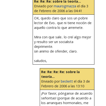
Re: Re: Re: sobre la teoría...
Enviado por
maurogmazza
el día 3
de Febrero de 2006 a las 04:41
OK, quedo claro que sos un pobre
lector de Evo.. que ni tiene noción de
aquello contra lo que arremete.
Mira con que sale.. lo creí algo mejor
y resulto ser un socialista
deprimente.
sin animo de ofender, claro.
saludos,
Re: Re: Re: Re: sobre la
teoría...
Enviado por
beckett
el día 3 de
Febrero de 2006 a las 13:10
¡Por favor, pónganse de acuerdo
señoritas! (porque de acuerdo a
los arranques hormonales, me