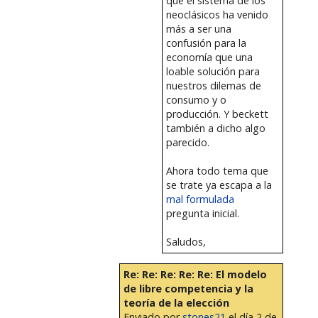
que el sistema de los
neoclásicos ha venido
más a ser una
confusión para la
economía que una
loable solución para
nuestros dilemas de
consumo y o
producción. Y beckett
también a dicho algo
parecido.
Ahora todo tema que
se trate ya escapa a la
mal formulada
pregunta inicial.
Saludos,
Re: Re: Re: Re: Re: El modelo
de libre competencia y la
teoría de la elección
Enviado por
stones21
el día 2 de