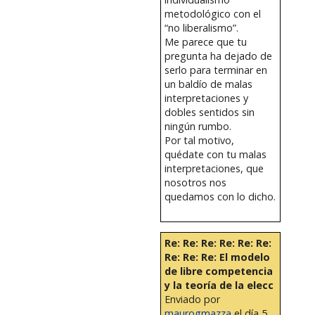
metodológico con el
“no liberalismo”.
Me parece que tu
pregunta ha dejado de
serlo para terminar en
un baldío de malas
interpretaciones y
dobles sentidos sin
ningún rumbo.
Por tal motivo,
quédate con tu malas
interpretaciones, que
nosotros nos
quedamos con lo dicho.
Re: Re: Re: Re: Re: Re:
Re: Re: Re: El modelo
de libre competencia
y la teoría de la elecc
Enviado por
maurogmazza
el día 5