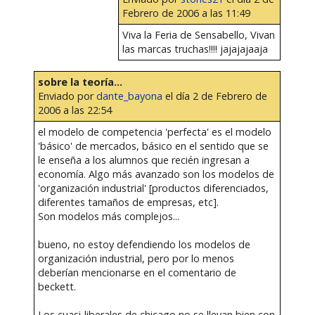
Febrero de 2006 a las 11:49
Viva la Feria de Sensabello, Vivan
las marcas truchas!!!! jajajajaaja
sobre la teoría...
Enviado por
dante_bayona
el día 2 de Febrero de
2006 a las 22:54
el modelo de competencia 'perfecta' es el modelo
'básico' de mercados, básico en el sentido que se
le enseña a los alumnos que recién ingresan a
economía. Algo más avanzado son los modelos de
'organización industrial' [productos diferenciados,
diferentes tamaños de empresas, etc].
Son modelos más complejos...
bueno, no estoy defendiendo los modelos de
organización industrial, pero por lo menos
deberían mencionarse en el comentario de
beckett.
Los cuasi-liberales de chicago no se llevan bien con