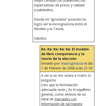
mejor cumpla con (balancee) sus
expectativas de precio y calidad
(cualidades).
Desde mi “ignorante” posición no
logro ver la incongruencia entre el
Modelo y la Teoría.
Saludos.
Re: Re: Re: Re: Re: El modelo
de libre competencia y la
teoría de la elección
Enviado por
maurogmazza
el día
1 de Febrero de 2006 a las 21:16
A ver si se nos aclara a todos tu
pregunta:
creo que la formulación
adecuada sería ¿ Es el equilibrio
general, como síntesis de un
ideal de
mercados con
información de tal manera