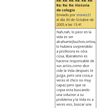
Re: Re: Re: Re: Re: Re:
Re: Re: Re: Historia
de colegio
Enviado por
stones21
el día 30 de Octubre de
2005 a las 13:41
Nah,nah, lo peor en la
vida es ser
alcahuete(buchon,ortiva,boton...
lo hubiera sorprendido
a profesora es otra
cosa, liberalismo es
hacerse responsable de
sus actos,como dice
cide la Vida despues te
juzga, pero una cosa,a
veces el chico no muy
capaz pero que se
copia esta buscando
una solucion a su
problema y la Vida es a
veces eso, buscar una