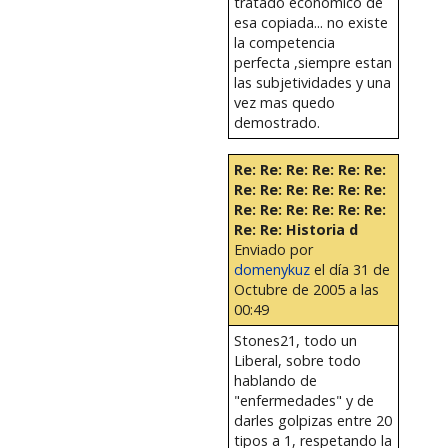
tratado economico de
esa copiada... no existe
la competencia
perfecta ,siempre estan
las subjetividades y una
vez mas quedo
demostrado.
Re: Re: Re: Re: Re: Re:
Re: Re: Re: Re: Re: Re:
Re: Re: Re: Re: Re: Re:
Re: Re: Historia d
Enviado por
domenykuz
el día 31 de
Octubre de 2005 a las
00:49
Stones21, todo un
Liberal, sobre todo
hablando de
"enfermedades" y de
darles golpizas entre 20
tipos a 1, respetando la