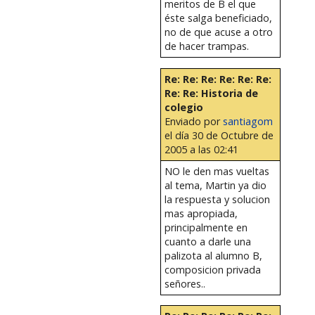
meritos de B el que
éste salga beneficiado,
no de que acuse a otro
de hacer trampas.
Re: Re: Re: Re: Re: Re:
Re: Re: Historia de
colegio
Enviado por
santiagom
el día 30 de Octubre de
2005 a las 02:41
NO le den mas vueltas
al tema, Martin ya dio
la respuesta y solucion
mas apropiada,
principalmente en
cuanto a darle una
palizota al alumno B,
composicion privada
señores..