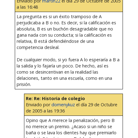
Enviado por
martin22
el día 29 de Octubre de 2005
a las 16:48
La pregunta es si un éxito tramposo de A
perjudicaba a B o no. Es decir, si la calificación es
absoluta, B es un buchón desagradable que no
gana nada con su conducta; si la calificación es
relativa, B está defendiéndose de una
competencia desleal.
De cualquier modo, si yo fuera A lo esperaría a B a
la salida y lo fajaría un poco. De hecho, así es
como se desincentivan en la realidad las
delaciones, tanto en una escuela, como en una
prisión.
Re: Re: Historia de colegio
Enviado por
domenykuz
el día 29 de Octubre
de 2005 a las 19:36
Opino que A merece la penalización, pero B
no merece un premio. ¿Acaso si un niño se
baña o se lava los dientes hay que premiarlo