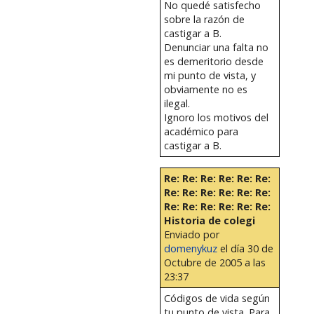
No quedé satisfecho
sobre la razón de
castigar a B.
Denunciar una falta no
es demeritorio desde
mi punto de vista, y
obviamente no es
ilegal.
Ignoro los motivos del
académico para
castigar a B.
Re: Re: Re: Re: Re: Re:
Re: Re: Re: Re: Re: Re:
Re: Re: Re: Re: Re: Re:
Historia de colegi
Enviado por
domenykuz
el día 30 de
Octubre de 2005 a las
23:37
Códigos de vida según
tu punto de vista. Para