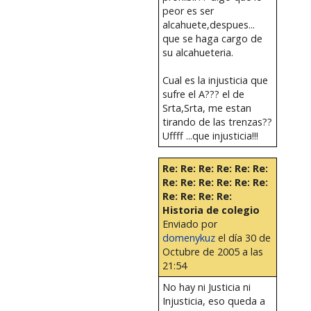
peor es ser
alcahuete,despues...
que se haga cargo de
su alcahueteria.
Cual es la injusticia que
sufre el A??? el de
Srta,Srta, me estan
tirando de las trenzas??
Uffff ...que injusticia!!!
Re: Re: Re: Re: Re: Re:
Re: Re: Re: Re: Re: Re:
Re: Re: Re: Re:
Historia de colegio
Enviado por
domenykuz
el día 30 de
Octubre de 2005 a las
21:54
No hay ni Justicia ni
Injusticia, eso queda a