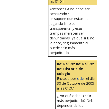
las 01:04
¿entonces A no debe ser
penalizado?
se supone que estamos
jugando limpio,
transparente, y esas
trampas merecen ser
denunciadas, ya que si B no
lo hace, seguramente el
puede salir más
perjudicado.
Re: Re: Re: Re: Re: Re:
Re: Historia de
colegio
Enviado por
cide_
el día
30 de Octubre de 2005
a las 01:07
¿Por qué debe B salir
más perjudicado? Debe
depender de los