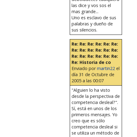
las dice y vos sos el
mas grande...
Uno es esclavo de sus
palabras y dueño de
sus silencios.
Re: Re: Re: Re: Re: Re:
Re: Re: Re: Re: Re: Re:
Re: Re: Re: Re: Re: Re:
Re: Historia de co
Enviado por
martin22
el
día 31 de Octubre de
2005 a las 00:07
"Alguien lo ha visto
desde la perspectiva de
competencia desleal?".
Sí, está en unos de los
primeros mensajes. Yo
creo que es sólo
competencia desleal si
se utiliza un método de