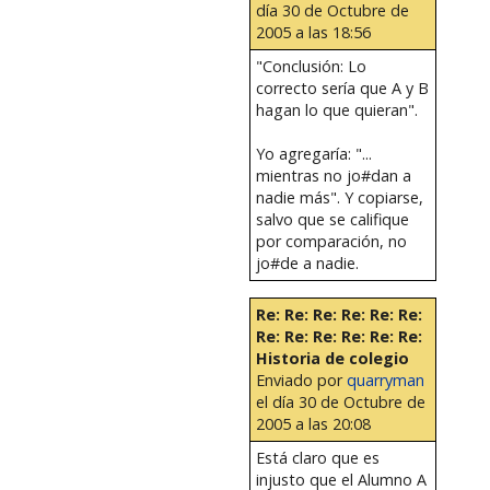
día 30 de Octubre de
2005 a las 18:56
"Conclusión: Lo
correcto sería que A y B
hagan lo que quieran".
Yo agregaría: "...
mientras no jo#dan a
nadie más". Y copiarse,
salvo que se califique
por comparación, no
jo#de a nadie.
Re: Re: Re: Re: Re: Re:
Re: Re: Re: Re: Re: Re:
Historia de colegio
Enviado por
quarryman
el día 30 de Octubre de
2005 a las 20:08
Está claro que es
injusto que el Alumno A