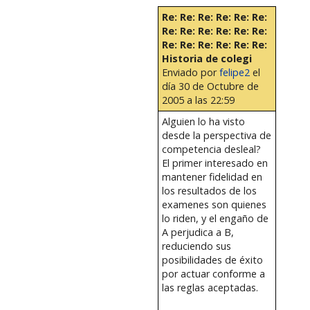
Re: Re: Re: Re: Re: Re:
Re: Re: Re: Re: Re: Re:
Re: Re: Re: Re: Re: Re:
Historia de colegi
Enviado por
felipe2
el
día 30 de Octubre de
2005 a las 22:59
Alguien lo ha visto
desde la perspectiva de
competencia desleal?
El primer interesado en
mantener fidelidad en
los resultados de los
examenes son quienes
lo riden, y el engaño de
A perjudica a B,
reduciendo sus
posibilidades de éxito
por actuar conforme a
las reglas aceptadas.