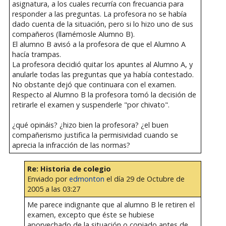
asignatura, a los cuales recurría con frecuancia para
responder a las preguntas. La profesora no se había
dado cuenta de la situación, pero si lo hizo uno de sus
compañeros (llamémosle Alumno B).
El alumno B avisó a la profesora de que el Alumno A
hacía trampas.
La profesora decidió quitar los apuntes al Alumno A, y
anularle todas las preguntas que ya había contestado.
No obstante dejó que continuara con el examen.
Respecto al Alumno B la profesora tomó la decisión de
retirarle el examen y suspenderle "por chivato".
¿qué opináis? ¿hizo bien la profesora? ¿el buen
compañerismo justifica la permisividad cuando se
aprecia la infracción de las normas?
Re: Historia de colegio
Enviado por
edmonton
el día 29 de Octubre de
2005 a las 03:27
Me parece indignante que al alumno B le retiren el
examen, excepto que éste se hubiese
aporvechado de la situación o copiado antes de