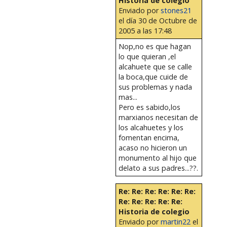
Historia de colegio
Enviado por
stones21
el día 30 de Octubre de
2005 a las 17:48
Nop,no es que hagan
lo que quieran ,el
alcahuete que se calle
la boca,que cuide de
sus problemas y nada
mas...
Pero es sabido,los
marxianos necesitan de
los alcahuetes y los
fomentan encima,
acaso no hicieron un
monumento al hijo que
delato a sus padres...??.
Re: Re: Re: Re: Re: Re:
Re: Re: Re: Re: Re:
Historia de colegio
Enviado por
martin22
el