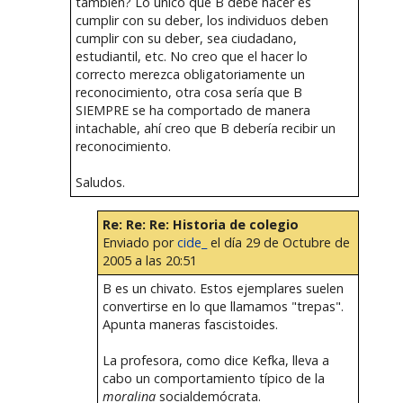
también? Lo único que B debe hacer es
cumplir con su deber, los individuos deben
cumplir con su deber, sea ciudadano,
estudiantil, etc. No creo que el hacer lo
correcto merezca obligatoriamente un
reconocimiento, otra cosa sería que B
SIEMPRE se ha comportado de manera
intachable, ahí creo que B debería recibir un
reconocimiento.
Saludos.
Re: Re: Re: Historia de colegio
Enviado por
cide_
el día 29 de Octubre de
2005 a las 20:51
B es un chivato. Estos ejemplares suelen
convertirse en lo que llamamos "trepas".
Apunta maneras fascistoides.
La profesora, como dice Kefka, lleva a
cabo un comportamiento típico de la
moralina
socialdemócrata.