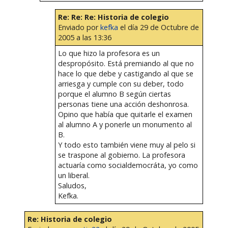
Re: Re: Re: Historia de colegio
Enviado por
kefka
el día 29 de Octubre de
2005 a las 13:36
Lo que hizo la profesora es un
despropósito. Está premiando al que no
hace lo que debe y castigando al que se
arriesga y cumple con su deber, todo
porque el alumno B según ciertas
personas tiene una acción deshonrosa.
Opino que había que quitarle el examen
al alumno A y ponerle un monumento al
B.
Y todo esto también viene muy al pelo si
se traspone al gobierno. La profesora
actuaría como socialdemocráta, yo como
un liberal.
Saludos,
Kefka.
Re: Historia de colegio