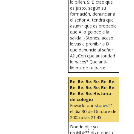
lo pillen. Si B cree que
es justo, según su
formación, denunciar a
el señor A, tendrá que
asumir que es probable
que A lo golpee a la
salida. ¿Stones, acaso
le vas a prohibir a B
que denuncie al señor
A? ¿Con que autoridad
lo haces? Que anti-
liberal de tu parte.
Re: Re: Re: Re: Re: Re:
Re: Re: Re: Re: Re: Re:
Re: Re: Re: Historia
de colegio
Enviado por
stones21
el día 30 de Octubre de
2005 a las 21:43
Donde dije yo
prohibir?? digo que lo