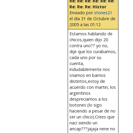
Re: Re: Re: Re: Re: Re:
Re: Re: Re: Histor
Enviado por
stones21
el día 31 de Octubre de
2005 a las 01:12
Estamos hablando de
chicos,quien dijo 20
contra uno?? yo no,
dije que los curabamos,
cada uno por su
cuenta,
indudablemente nos
criamos en barrios
distintos,estoy de
acuerdo con martin, los
argentinos
despreciamos a los
botones (lo sigo
haciendo a pesar de no
ser un chico).Crees que
naci siendo un
ancap???jajaja nene no