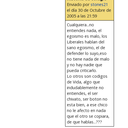
Enviado por
stones21
el día 30 de Octubre de
2005 a las 21:59
Cualquiera...no
entiendes nada, el
egoismo es malo, los
Liberales hablan del
sano egoismo, el de
defender lo suyo,eso
no tiene nada de malo
y no hay nadie que
pueda criticarlo.
Lo otros son codigos
de Vida, algo que
indudablemente no
entiendes, el ser
chivato, ser boton no
esta bien, a ese chico
no le afecto en nada
que el otro se copiara,
de que hablas...???