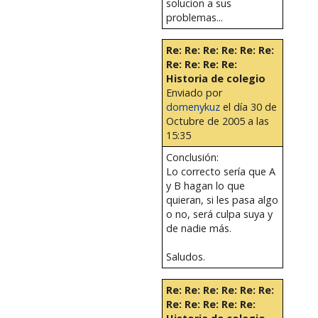
solucion a sus
problemas...
Re: Re: Re: Re: Re: Re:
Re: Re: Re: Re:
Historia de colegio
Enviado por
domenykuz
el día 30 de
Octubre de 2005 a las
15:35
Conclusión:
Lo correcto sería que A
y B hagan lo que
quieran, si les pasa algo
o no, será culpa suya y
de nadie más.
Saludos.
Re: Re: Re: Re: Re: Re:
Re: Re: Re: Re: Re: