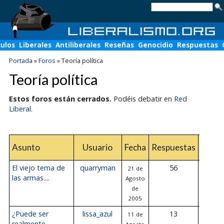
culos
Liberales
Antiliberales
Reseñas
Genocidio
Respuestas
Portada
»
Foros
»
Teoría política
Teoría política
Estos foros están cerrados.
Podéis debatir en
Red
Liberal
.
Últ
Asunto
Usuario
Fecha
Respuestas
respu
El viejo tema de
quarryman
56
21 de
28 de A
las armas....
Agosto
de 2
de
2005
¿Puede ser
lissa_azul
13
11 de
27 de A
realmente