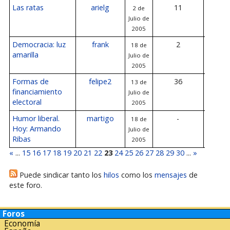
Las ratas
arielg
11
2 de
20 de Ju
Julio de
200
2005
Democracia: luz
frank
2
18 de
19 de Ju
amarilla
Julio de
200
2005
Formas de
felipe2
36
13 de
18 de Ju
financiamiento
Julio de
200
electoral
2005
Humor liberal.
martigo
-
18 de
-
Hoy: Armando
Julio de
Ribas
2005
«
...
15
16
17
18
19
20
21
22
23
24
25
26
27
28
29
30
...
»
Puede sindicar tanto los
hilos
como los
mensajes
de
este foro.
Foros
Economía