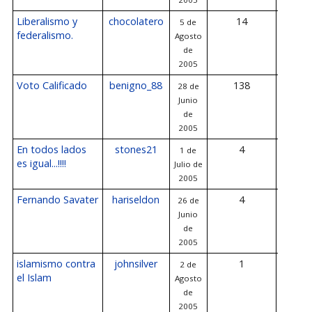
Liberalismo y
chocolatero
14
5 de
14 de A
federalismo.
Agosto
de 2
de
2005
Voto Calificado
benigno_88
138
28 de
11 de A
Junio
de 2
de
2005
En todos lados
stones21
4
1 de
10 de A
es igual...!!!!
Julio de
de 2
2005
Fernando Savater
hariseldon
4
26 de
4 de A
Junio
de 2
de
2005
islamismo contra
johnsilver
1
2 de
2 de A
el Islam
Agosto
de 2
de
2005