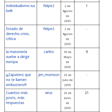
Individualismo-ius
felipe2
1
2 de
2 de A
belli
Agosto
de 2
de
2005
Estado de
felipe2
-
2 de
-
derecho-crisis,
Agosto
crítica
de
2005
la masonería
carlito
9
30 de
26 de Ju
vuelve a dirigir
Mayo
200
europa
de
2005
¡¡¡Zapatero que
jim_morrison
-
25 de
-
no te llamen
Julio de
embustero!!!
2005
Cuantos más
virus
21
26 de
22 de Ju
posts, más
Junio
200
respuestas
de
2005