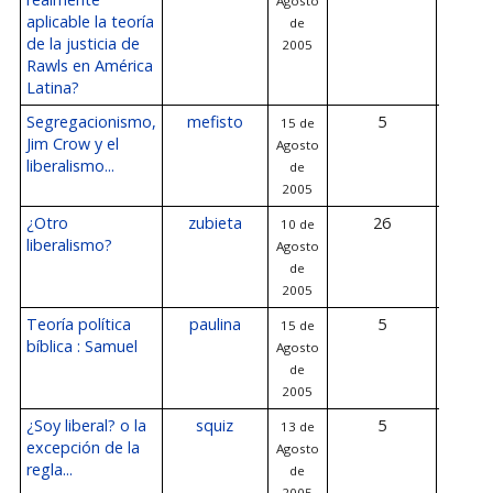
Agosto
de 2
aplicable la teoría
de
de la justicia de
2005
Rawls en América
Latina?
Segregacionismo,
mefisto
5
15 de
24 de A
Jim Crow y el
Agosto
de 2
liberalismo...
de
2005
¿Otro
zubieta
26
10 de
21 de A
liberalismo?
Agosto
de 2
de
2005
Teoría política
paulina
5
15 de
15 de A
bíblica : Samuel
Agosto
de 2
de
2005
¿Soy liberal? o la
squiz
5
13 de
15 de A
excepción de la
Agosto
de 2
regla...
de
2005