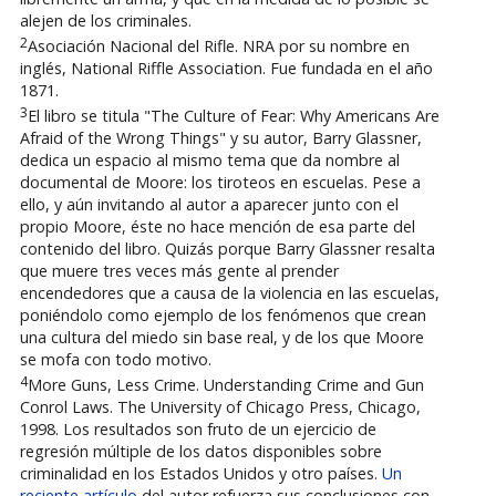
alejen de los criminales.
2
Asociación Nacional del Rifle. NRA por su nombre en
inglés, National Riffle Association. Fue fundada en el año
1871.
3
El libro se titula "The Culture of Fear: Why Americans Are
Afraid of the Wrong Things" y su autor, Barry Glassner,
dedica un espacio al mismo tema que da nombre al
documental de Moore: los tiroteos en escuelas. Pese a
ello, y aún invitando al autor a aparecer junto con el
propio Moore, éste no hace mención de esa parte del
contenido del libro. Quizás porque Barry Glassner resalta
que muere tres veces más gente al prender
encendedores que a causa de la violencia en las escuelas,
poniéndolo como ejemplo de los fenómenos que crean
una cultura del miedo sin base real, y de los que Moore
se mofa con todo motivo.
4
More Guns, Less Crime. Understanding Crime and Gun
Conrol Laws. The University of Chicago Press, Chicago,
1998. Los resultados son fruto de un ejercicio de
regresión múltiple de los datos disponibles sobre
criminalidad en los Estados Unidos y otro países.
Un
reciente artículo
del autor refuerza sus conclusiones con