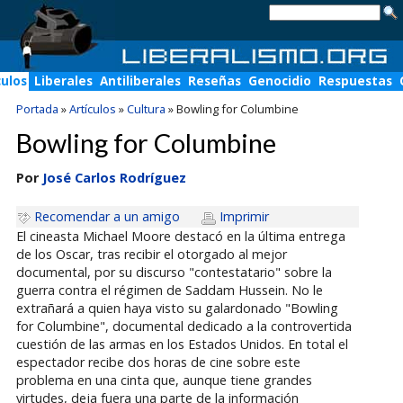
culos
Liberales
Antiliberales
Reseñas
Genocidio
Respuestas
Portada
»
Artículos
»
Cultura
»
Bowling for Columbine
Bowling for Columbine
Por
José Carlos Rodríguez
Recomendar a un amigo
Imprimir
El cineasta Michael Moore destacó en la última entrega
de los Oscar, tras recibir el otorgado al mejor
documental, por su discurso "contestatario" sobre la
guerra contra el régimen de Saddam Hussein. No le
extrañará a quien haya visto su galardonado "Bowling
for Columbine", documental dedicado a la controvertida
cuestión de las armas en los Estados Unidos. En total el
espectador recibe dos horas de cine sobre este
problema en una cinta que, aunque tiene grandes
virtudes, deja fuera una parte de la información