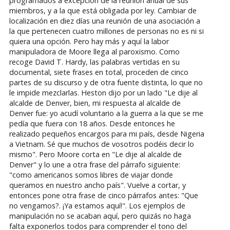
programados a excepción de la reunión anual de sus
miembros, y a la que está obligada por ley. Cambiar de
localización en diez días una reunión de una asociación a
la que pertenecen cuatro millones de personas no es ni si
quiera una opción. Pero hay más y aquí la labor
manipuladora de Moore llega al paroxismo. Como
recoge David T. Hardy, las palabras vertidas en su
documental, siete frases en total, proceden de cinco
partes de su discurso y de otra fuente distinta, lo que no
le impide mezclarlas. Heston dijo por un lado "Le dije al
alcalde de Denver, bien, mi respuesta al alcalde de
Denver fue: yo acudí voluntario a la guerra a la que se me
pedía que fuera con 18 años. Desde entonces he
realizado pequeños encargos para mi país, desde Nigeria
a Vietnam. Sé que muchos de vosotros podéis decir lo
mismo". Pero Moore corta en "Le dije al alcalde de
Denver" y lo une a otra frase del párrafo siguiente:
"como americanos somos libres de viajar donde
queramos en nuestro ancho país". Vuelve a cortar, y
entonces pone otra frase de cinco párrafos antes: "Que
no vengamos?. ¡Ya estamos aquí!". Los ejemplos de
manipulación no se acaban aquí, pero quizás no haga
falta exponerlos todos para comprender el tono del