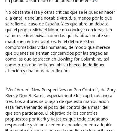
un pueblo desarmado es un pueblo indefenso
.
No obstante ésta y otras críticas que se le pueden hacer
a la cinta, tiene una notable virtud, al menos por lo que
se refiere al caso de España. Y es que abre un debate
que el propio Michael Moore no concluye con ideas tan
tajantes e irreflexivas como las que habitualmente se
mantienen entre nosotros. En el debate están
comprometidas vidas humanas, de modo que merece
que quienes se sientan concernidos por las tragedias
como las que aparecen en Bowling for Columbine, así
como otras que no tienen ahí su hueco, le dediquen
atención y una honrada reflexión.
1
Ver "Armed. New Perspectives on Gun Control", de Gary
Klerk y Don B. Kates, especialmente los capítulos uno a
tres. Los autores se quejan de que esta manipulación
está "envenenando el pozo del control de armas" del
que son partidarios. El objetivo de los controles
propuestos por Klerk y Kates es que todo ciudadano
responsable y sin antecedentes penales pueda adquirir
libremente un arma, y que en la medida de lo posible se