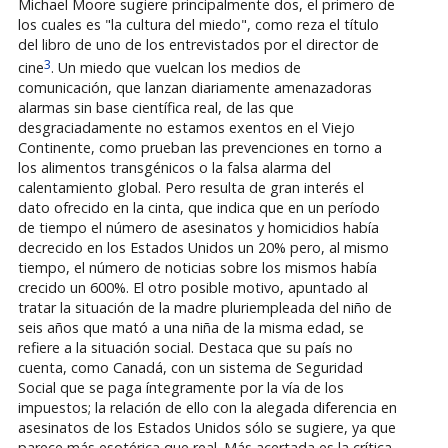
Michael Moore sugiere principalmente dos, el primero de
los cuales es "la cultura del miedo", como reza el título
del libro de uno de los entrevistados por el director de
3
cine
. Un miedo que vuelcan los medios de
comunicación, que lanzan diariamente amenazadoras
alarmas sin base científica real, de las que
desgraciadamente no estamos exentos en el Viejo
Continente, como prueban las prevenciones en torno a
los alimentos transgénicos o la falsa alarma del
calentamiento global. Pero resulta de gran interés el
dato ofrecido en la cinta, que indica que en un período
de tiempo el número de asesinatos y homicidios había
decrecido en los Estados Unidos un 20% pero, al mismo
tiempo, el número de noticias sobre los mismos había
crecido un 600%. El otro posible motivo, apuntado al
tratar la situación de la madre pluriempleada del niño de
seis años que mató a una niña de la misma edad, se
refiere a la situación social. Destaca que su país no
cuenta, como Canadá, con un sistema de Seguridad
Social que se paga íntegramente por la vía de los
impuestos; la relación de ello con la alegada diferencia en
asesinatos de los Estados Unidos sólo se sugiere, ya que
parece más esotérica que real. Más acertada es la crítica