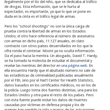
ilegalmente por el tío del niño, que se dedicaba al tráfico
de drogas. Esta información, que se le hurta al
espectador, es importante, ya que lo que se pone en
duda en la cinta es el tráfico legal de armas.
Pero los "school shootings" no son la única carga de
prueba contra la libertad de armas en los Estados
Unidos; el otro hace referencia al número de asesinatos
con armas en dicho país, 11.127 anuales, en claro
contraste con otros países desarrollados en los que la
cifra ronda el centenar. Moore ya no oculta información.
Da el paso hacia la mentira. Un abogado, David T. Hardy,
se ha tomado la molestia de estudiar el documental y
revelar las mentiras del director en
una página web
. En
ella encuentra Hardy que el abultado número no sale de
las estadísticas de criminalidad publicadas anualmente
por el FBI, sino por el Nat'l Center for Health Statistics,
datos basados en los certificados médicos, no en los de
la policía. Luego toma dos fuentes distintas, una para los
Estados Unidos y otra para el resto de los países. Pero
con esta fuente puede incluir los datos de muertes
causadas por víctimas en defensa propia y los de
quienes han perdido la vida a manos de las actuaciones