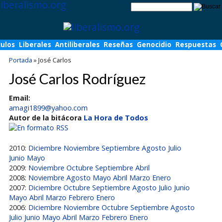
culos
Liberales
Antiliberales
Reseñas
Genocidio
Respuestas
Portada
»
José Carlos
José Carlos Rodríguez
Email:
amagi1899@yahoo.com
Autor de la bitácora
La Hora de Todos
2010:
Diciembre
Noviembre
Septiembre
Agosto
Julio
Junio
Mayo
2009:
Noviembre
Octubre
Septiembre
Abril
2008:
Noviembre
Agosto
Mayo
Abril
Marzo
Enero
2007:
Diciembre
Octubre
Septiembre
Agosto
Julio
Junio
Mayo
Abril
Marzo
Febrero
Enero
2006:
Diciembre
Noviembre
Octubre
Septiembre
Agosto
Julio
Junio
Mayo
Abril
Marzo
Febrero
Enero