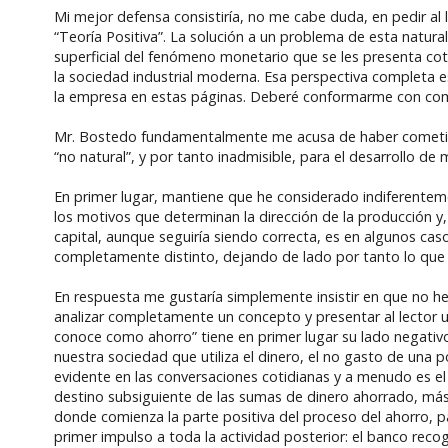
Mi mejor defensa consistiría, no me cabe duda, en pedir al
“Teoría Positiva”. La solución a un problema de esta natura
superficial del fenómeno monetario que se les presenta cot
la sociedad industrial moderna. Esa perspectiva completa es
la empresa en estas páginas. Deberé conformarme con comenta
Mr. Bostedo fundamentalmente me acusa de haber cometido
“no natural”, y por tanto inadmisible, para el desarrollo de
En primer lugar, mantiene que he considerado indiferente
los motivos que determinan la dirección de la producción y, 
capital, aunque seguiría siendo correcta, es en algunos c
completamente distinto, dejando de lado por tanto lo que t
En respuesta me gustaría simplemente insistir en que no h
analizar completamente un concepto y presentar al lector u
conoce como ahorro” tiene en primer lugar su lado negativo
nuestra sociedad que utiliza el dinero, el no gasto de una 
evidente en las conversaciones cotidianas y a menudo es e
destino subsiguiente de las sumas de dinero ahorrado, más a
donde comienza la parte positiva del proceso del ahorro, p
primer impulso a toda la actividad posterior: el banco rec