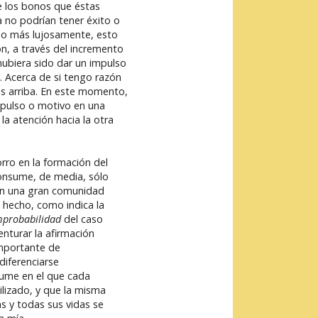
e los bonos que éstas
a no podrían tener éxito o
ido más lujosamente, esto
n, a través del incremento
hubiera sido dar un impulso
. Acerca de si tengo razón
más arriba. En este momento,
mpulso o motivo en una
a atención hacia la otra
rro en la formación del
onsume, de media, sólo
 en una gran comunidad
 hecho, como indica la
mprobabilidad
del caso
nturar la afirmación
importante de
diferenciarse
Hume en el que cada
ilizado, y que la misma
s y todas sus vidas se