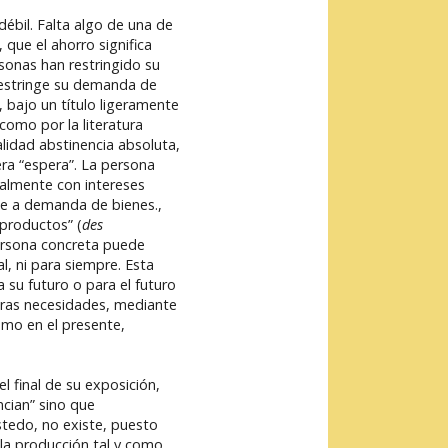
débil. Falta algo de una de
ue el ahorro significa
sonas han restringido su
restringe su demanda de
 bajo un título ligeramente
como por la literatura
lidad abstinencia absoluta,
ra “espera”. La persona
malmente con intereses
 de a demanda de bienes.,
productos” (
des
persona concreta puede
, ni para siempre. Esta
 su futuro o para el futuro
turas necesidades, mediante
mo en el presente,
l final de su exposición,
ncian” sino que
stedo, no existe, puesto
la producción tal y como