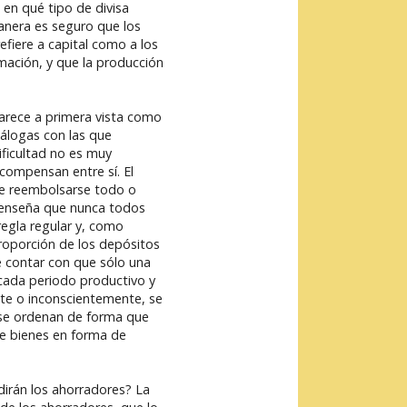
en qué tipo de divisa
anera es seguro que los
fiere a capital como a los
amación, y que la producción
arece a primera vista como
nálogas con las que
ificultad no es muy
 compensan entre sí. El
de reembolsarse todo o
e enseña que nunca todos
regla regular y, como
roporción de los depósitos
e contar con que sólo una
cada periodo productivo y
nte o inconscientemente, se
 se ordenan de forma que
de bienes en forma de
dirán los ahorradores? La