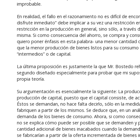
improbable.
En realidad, el fallo en el razonamiento no es difícil de en
disfrute inmediato” debe implicar a su vez una restricción e
restricción en la producción en general, sino sólo, a través
misma. Si como consecuencia del ahorro, se compra y cons
quiero poner énfasis en esta palabra- una menor cantidad 
que la menor producción de bienes listos para su consumo
“intermedios” o de capital.
La última proposición es justamente la que Mr. Bostedo re
segundo diseñado especialmente para probar que mi suposic
propia teoría.
Su argumentación es esencialmente la siguiente: La producc
producción de capital, puesto que el capital consiste, de 
Éstos se demandan, no hace falta decirlo, sólo en la med
fabriquen a partir de los mismos. Se deduce que, en un análi
demanda de los bienes de consumo. Ahora, si como consecu
no se explica cómo puede ser posible que se demanden y pr
cantidad adicional de bienes inacabados cuando la demand
se fabricarían a partir de la oferta incrementada de bienes