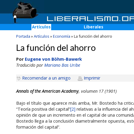
Artículos
Liberales
Portada
»
Artículos
»
Economía
»
La función del ahorro
La función del ahorro
Por
Eugene von Böhm-Bawerk
Traducido por
Mariano Bas Uribe
Recomendar a un amigo
Imprimir
Annals of the American Academy
, volumen 17 (1901)
Bajo el título que aparece más arriba, Mr. Bostedo ha criti
“Teoría positiva del capital”
[2]
relativas a la influencia del 
opinión de que un incremento en el capital de una comunida
Bostedo llega a la conclusión diametralmente opuesta, esto
formación del capital”.