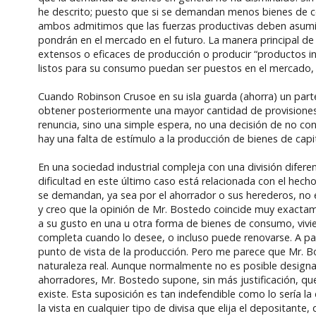
he descrito; puesto que si se demandan menos bienes de c
ambos admitimos que las fuerzas productivas deben asum
pondrán en el mercado en el futuro. La manera principal de c
extensos o eficaces de producción o producir “productos in
listos para su consumo puedan ser puestos en el mercado, e
Cuando Robinson Crusoe en su isla guarda (ahorra) un part
obtener posteriormente una mayor cantidad de provisiones,
renuncia, sino una simple espera, no una decisión de no co
hay una falta de estímulo a la producción de bienes de ca
En una sociedad industrial compleja con una división difere
dificultad en este último caso está relacionada con el he
se demandan, ya sea por el ahorrador o sus herederos, no
y creo que la opinión de Mr. Bostedo coincide muy exactam
a su gusto en una u otra forma de bienes de consumo, vivien
completa cuando lo desee, o incluso puede renovarse. A par
punto de vista de la producción. Pero me parece que Mr. 
naturaleza real. Aunque normalmente no es posible designa
ahorradores, Mr. Bostedo supone, sin más justificación, qu
existe. Esta suposición es tan indefendible como lo sería 
la vista en cualquier tipo de divisa que elija el depositan