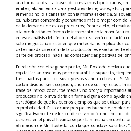
una forma u otra –a través de préstamos hipotecarios, emp
emiten, alojamientos para gestores de negocios, etc.-, para
al menos no lo alcanzarían con la misma eficiencia. Si aqué
es, hubieran comprado y consumido más o mejor comida, vin
de la demanda de estos productos; frente a ello, el resulta
a la producción en forma de incremento en la manufactura de
en este análisis del efecto del ahorro, se verá en relación
sólo me gustaría insistir en que mi teoría no implica dos 
determinada dirección de la producción es exactamente el 
parte del proceso, hacia las consecuencias positivas del p
En relación con el segundo punto, Mr. Bostedo declara que e
capital “es un caso muy poco natural”.He supuesto, simpl
tres cuartas partes de sus ingresos y ahorra el resto”. Si
cada individuo, sin excepción, ahorre de sus ingresos al m
frase de introducción, “de media”, no otorgo importancia al
propuesto no lo invalidaría en forma alguna como ayuda en l
paradójica de que los buenos ejemplos que se utilizan pa
improbabilidad. Esto ocurre porque los buenos ejemplos de
significativamente de los confusos y monótonos hechos de l
persona en el país al levantarse por la mañana encuentra un
afirmación de Mr. Bostedo, con la que concluye su crítica,