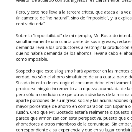
vivieron de acuerdo con sus ingresos” es ciertamente, desde
Pero, y esto nos lleva a la tercera crítica, que ataca a la 
únicamente de “no natural”, sino de “imposible”, y la expli
contradictoria”.
Sobre la “imposibilidad” de mi ejemplo, Mr. Bostedo inten
simultáneamente una cuarta parte de sus ingresos, reduc
demanda lleva a los productores a restringir la producción
que no habría demanda de los ahorros; llevar a cabo el ah
como imposible.
Sospecho que este silogismo hará aparecer en las mentes d
verdad, no sólo el ahorro simultáneo de una cuarta parte de
Si cada intento de restringir el consumo debe efectivament
producirse ningún incremento a la riqueza acumulada de la s
pero sólo a condición de que otros individuos de la mism
aparte porciones de su ingreso social y las acumulaciones
mayor porcentaje de ahorro en comparación con España o 
ilusión. Creo que Mr. Bostedo estaría realmente dispuesto a
parece que armonizan con esta perspectiva, puesto que dic
ahorradores a otros miembros de la comunidad. Sin embarg
correspondiente a su experiencia y que en su lugar conclui