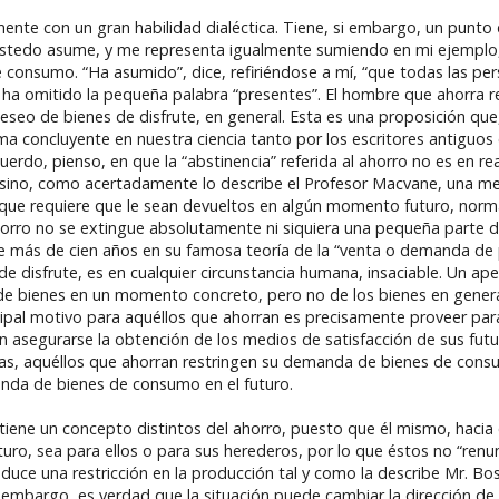
ente con un gran habilidad dialéctica. Tiene, si embargo, un punto 
stedo asume, y me representa igualmente sumiendo en mi ejemplo, q
consumo. “Ha asumido”, dice, refiriéndose a mí, “que todas las per
ha omitido la pequeña palabra “presentes”. El hombre que ahorra 
eo de bienes de disfrute, en general. Esta es una proposición que,
ma concluyente en nuestra ciencia tanto por los escritores antiguos 
o, pienso, en que la “abstinencia” referida al ahorro no es en rea
e, sino, como acertadamente lo describe el Profesor Macvane, una me
o que requiere que le sean devueltos en algún momento futuro, nor
 ahorro no se extingue absolutamente ni siquiera una pequeña parte
e más de cien años en su famosa teoría de la “venta o demanda de 
e disfrute, es en cualquier circunstancia humana, insaciable. Un a
 de bienes en un momento concreto, pero no de los bienes en general
ncipal motivo para aquéllos que ahorran es precisamente proveer para
n asegurarse la obtención de los medios de satisfacción de sus fu
s, aquéllos que ahorran restringen su demanda de bienes de consu
da de bienes de consumo en el futuro.
tiene un concepto distintos del ahorro, puesto que él mismo, hacia e
uro, sea para ellos o para sus herederos, por lo que éstos no “renu
duce una restricción en la producción tal y como la describe Mr. Bo
embargo, es verdad que la situación puede cambiar la dirección de 