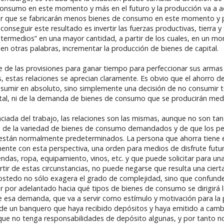
onsumo en este momento y más en el futuro y la producción va a a
ir que se fabricarán menos bienes de consumo en este momento y
onseguir este resultado es invertir las fuerzas productivas, tierra 
termedios” en una mayor cantidad, a partir de los cuales, en un mo
n otras palabras, incrementar la producción de bienes de capital.
e de las provisiones para ganar tiempo para perfeccionar sus armas
 estas relaciones se aprecian claramente. Es obvio que el ahorro d
nsumir en absoluto, sino simplemente una decisión de no consumir t
pital, ni de la demanda de bienes de consumo que se producirán med
nciada del trabajo, las relaciones son las mismas, aunque no son tan
cho de la variedad de bienes de consumo demandados y de que los p
 están normalmente predeterminados. La persona que ahorra tiene 
ente con esta perspectiva, una orden para medios de disfrute fut
das, ropa, equipamiento, vinos, etc. y que puede solicitar para una 
tir de estas circunstancias, no puede negarse que resulta una cier
Bostedo no sólo exagera el grado de complejidad, sino que confun
r por adelantado hacia qué tipos de bienes de consumo se dirigirá
e esa demanda, que va a servir como estímulo y motivación para la 
la de un banquero que haya recibido depósitos y haya emitido a camb
te, que no tenga responsabilidades de depósito algunas, y por tanto 