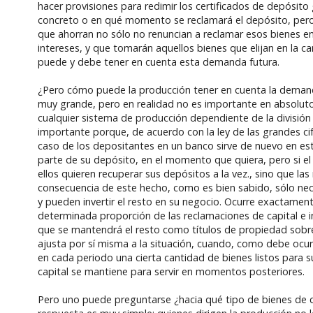
hacer provisiones para redimir los certificados de depósit
concreto o en qué momento se reclamará el depósito, pero
que ahorran no sólo no renuncian a reclamar esos bienes en
intereses, y que tomarán aquellos bienes que elijan en la ca
puede y debe tener en cuenta esta demanda futura.
¿Pero cómo puede la producción tener en cuenta la demanda
muy grande, pero en realidad no es importante en absoluto 
cualquier sistema de producción dependiente de la división
importante porque, de acuerdo con la ley de las grandes cifr
caso de los depositantes en un banco sirve de nuevo en e
parte de su depósito, en el momento que quiera, pero si e
ellos quieren recuperar sus depósitos a la vez., sino que 
consecuencia de este hecho, como es bien sabido, sólo ne
y pueden invertir el resto en su negocio. Ocurre exactamen
determinada proporción de las reclamaciones de capital e
que se mantendrá el resto como títulos de propiedad sobre
ajusta por sí misma a la situación, cuando, como debe ocu
en cada periodo una cierta cantidad de bienes listos para
capital se mantiene para servir en momentos posteriores.
Pero uno puede preguntarse ¿hacia qué tipo de bienes de co