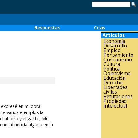
o
Respuestas
Citas
Artículos
Economía
Desarrollo
Empleo
Pensamiento
Cristianismo
Cultura
Política
Objetivismo
Educación
Derecho
Libertades
civiles
Refutaciones
Propiedad
intelectual
 expresé en mi obra
nte varios ejemplos la
l ahorro y el gasto, Mr.
ne influencia alguna en la