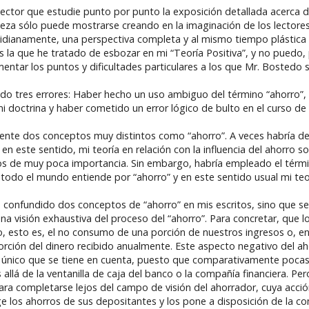
 lector que estudie punto por punto la exposición detallada acerca 
leza sólo puede mostrarse creando en la imaginación de los lectores
idianamente, una perspectiva completa y al mismo tiempo plástica d
 la que he tratado de esbozar en mi “Teoría Positiva”, y no puedo, 
r los puntos y dificultades particulares a los que Mr. Bostedo se r
 tres errores: Haber hecho un uso ambiguo del término “ahorro”, 
 mi doctrina y haber cometido un error lógico de bulto en el curso de 
mente dos conceptos muy distintos como “ahorro”. A veces habría d
en este sentido, mi teoría en relación con la influencia del ahorro s
asos de muy poca importancia. Sin embargo, habría empleado el térm
odo el mundo entiende por “ahorro” y en este sentido usual mi teorí
e confundido dos conceptos de “ahorro” en mis escritos, sino que s
na visión exhaustiva del proceso del “ahorro”. Para concretar, que 
, esto es, el no consumo de una porción de nuestros ingresos o, en
porción del dinero recibido anualmente. Este aspecto negativo del a
l único que se tiene en cuenta, puesto que comparativamente pocas
llá de la ventanilla de caja del banco o la compañía financiera. Pe
ara completarse lejos del campo de visión del ahorrador, cuya acci
oge los ahorros de sus depositantes y los pone a disposición de la 