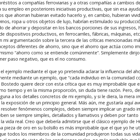
réstitos a compañías ferroviarias y a otras compañías a cambios d
 su empleo en posteriores iniciativas productivas, que sin esa ayud
llos que ahorran hubieran evitado hacerlo y, en cambio, hubieran viv
os, ropa u otros objetos de lujo, habrían estimulado su producció
do de ahorrar y depositar en los bancos porciones de sus ingresos, 
 dispositivos productivos, en ferrocarriles, fábricas, máquinas, etc
 con mi argumentación sobre la tercera de las críticas mencionadas 
conceptos diferentes de ahorro, sino que el ahorro que actúa como i
mismo “ahorro como se entiende comúnmente”. Simplemente dirijo l
rimer paso negativo, que es el no consumo.
l ejemplo mediante el que yo pretendía aclarar la influencia del aho
emente mediante un ejemplo, que “cada individuo en la comunidad c
 Mr. Bostedo quiere decir con esta crítica que es muy improbable que
ismo tiempo y en la misma proporción, sin duda tiene razón. Pero, de
guna a los detalles concretos de mi ejemplo, y si le diera, la mera
i
a exposición de un principio general. Más aún, me gustaría aquí ave
ra resolver fenómenos complejos, deben siempre implicar un grado 
ben se siempre simples, detallados y llamativos y deben por tanto 
a vida real. Creo que debería admitirse que el clásico ejemplo de 
a pieza de oro en su bolsillo es más improbable que el que yo he ut
 “que todos los miembros de la comunidad produjeron todas sus vida