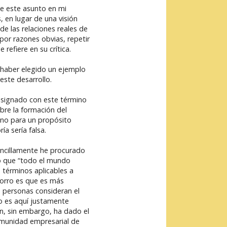
de este asunto en mi
, en lugar de una visión
e las relaciones reales de
por razones obvias, repetir
efiere en su crítica.
haber elegido un ejemplo
este desarrollo.
esignado con este término
obre la formación del
ino para un propósito
a sería falsa.
encillamente he procurado
lo que “todo el mundo
 términos aplicables a
horro es que es más
 personas consideran el
ro es aquí justamente
ón, sin embargo, ha dado el
comunidad empresarial de