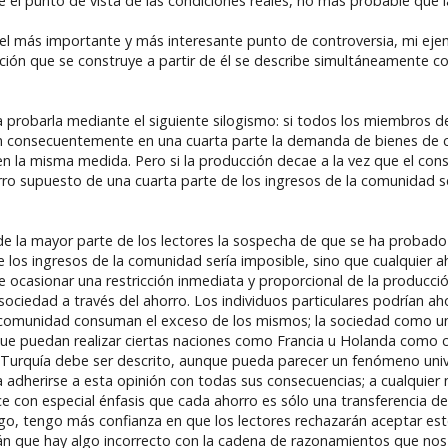
 el punto de vista de las condiciones reales, no más probable que l
vez el más importante y más interesante punto de controversia, mi eje
cación que se construye a partir de él se describe simultáneamente 
ta probarla mediante el siguiente silogismo: si todos los miembros
en consecuentemente en una cuarta parte la demanda de bienes de
 en la misma medida. Pero si la producción decae a la vez que el co
orro supuesto de una cuarta parte de los ingresos de la comunidad 
e la mayor parte de los lectores la sospecha de que se ha probado
 los ingresos de la comunidad sería imposible, sino que cualquier ah
e ocasionar una restricción inmediata y proporcional de la producci
ociedad a través del ahorro. Los individuos particulares podrían aho
a comunidad consuman el exceso de los mismos; la sociedad como u
 que puedan realizar ciertas naciones como Francia u Holanda como 
Turquía debe ser descrito, aunque pueda parecer un fenómeno uni
 adherirse a esta opinión con todas sus consecuencias; a cualquier 
e con especial énfasis que cada ahorro es sólo una transferencia d
o, tengo más confianza en que los lectores rechazarán aceptar est
rán que hay algo incorrecto con la cadena de razonamientos que nos 