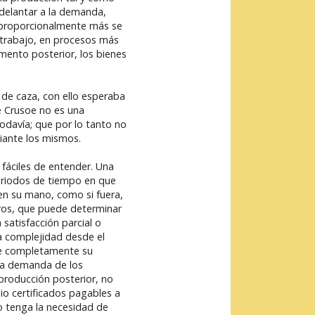
delantar a la demanda,
 proporcionalmente más se
y trabajo, en procesos más
mento posterior, los bienes
 de caza, con ello esperaba
e Crusoe no es una
odavía; que por lo tanto no
iante los mismos.
 fáciles de entender. Una
eriodos de tiempo en que
en su mano, como si fuera,
uros, que puede determinar
satisfacción parcial o
ta complejidad desde el
de completamente su
 la demanda de los
producción posterior, no
io certificados pagables a
no tenga la necesidad de