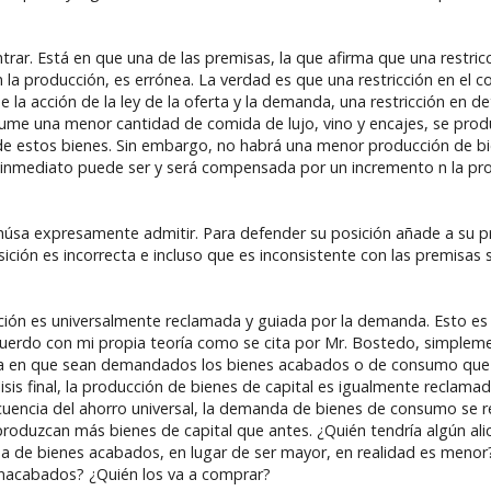
contrar. Está en que una de las premisas, la que afirma que una restr
n la producción, es errónea. La verdad es que una restricción en el 
 de la acción de la ley de la oferta y la demanda, una restricción en 
ume una menor cantidad de comida de lujo, vino y encajes, se prod
de estos bienes. Sin embargo, no habrá una menor producción de bi
 inmediato puede ser y será compensada por un incremento n la pr
húsa expresamente admitir. Para defender su posición añade a su p
ión es incorrecta e incluso que es inconsistente con las premisas 
ión es universalmente reclamada y guiada por la demanda. Esto es v
acuerdo con mi propia teoría como se cita por Mr. Bostedo, simplem
ida en que sean demandados los bienes acabados o de consumo que
sis final, la producción de bienes de capital es igualmente reclamad
encia del ahorro universal, la demanda de bienes de consumo se r
oduzcan más bienes de capital que antes. ¿Quién tendría algún alic
a de bienes acabados, en lugar de ser mayor, en realidad es menor
 inacabados? ¿Quién los va a comprar?