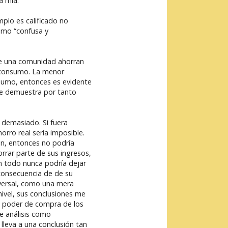
a mía.
mplo es calificado no
como “confusa y
 de una comunidad ahorran
 consumo. La menor
nsumo, entonces es evidente
se demuestra por tanto
 demasiado. Si fuera
orro real sería imposible.
ón, entonces no podría
rrar parte de sus ingresos,
n todo nunca podría dejar
consecuencia de de su
versal, como una mera
nivel, sus conclusiones me
e poder de compra de los
e análisis como
lleva a una conclusión tan