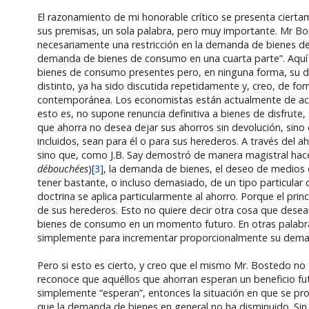
El razonamiento de mi honorable crítico se presenta ciertam
sus premisas, un sola palabra, pero muy importante. Mr Bo
necesariamente una restricción en la demanda de bienes de 
demanda de bienes de consumo en una cuarta parte”. Aquí 
bienes de consumo presentes pero, en ninguna forma, su des
distinto, ya ha sido discutida repetidamente y, creo, de for
contemporánea. Los economistas están actualmente de acuerd
esto es, no supone renuncia definitiva a bienes de disfrut
que ahorra no desea dejar sus ahorros sin devolución, sin
incluidos, sean para él o para sus herederos. A través del
sino que, como J.B. Say demostró de manera magistral hac
débouchées
)
[3]
, la demanda de bienes, el deseo de medios d
tener bastante, o incluso demasiado, de un tipo particular
doctrina se aplica particularmente al ahorro. Porque el pri
de sus herederos. Esto no quiere decir otra cosa que desea
bienes de consumo en un momento futuro. En otras palabra
simplemente para incrementar proporcionalmente su deman
Pero si esto es cierto, y creo que el mismo Mr. Bostedo no 
reconoce que aquéllos que ahorran esperan un beneficio fut
simplemente “esperan”, entonces la situación en que se pro
que la demanda de bienes en general no ha disminuido. Sin 