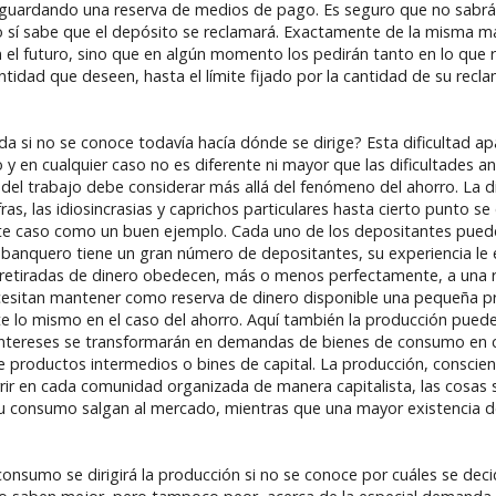
o guardando una reserva de medios de pago. Es seguro que no sabrá 
 sí sabe que el depósito se reclamará. Exactamente de la misma m
 el futuro, sino que en algún momento los pedirán tanto en lo que re
ntidad que deseen, hasta el límite fijado por la cantidad de su recl
 si no se conoce todavía hacía dónde se dirige? Esta dificultad ap
y en cualquier caso no es diferente ni mayor que las dificultades a
 del trabajo debe considerar más allá del fenómeno del ahorro. La d
as, las idiosincrasias y caprichos particulares hasta cierto punto se
ste caso como un buen ejemplo. Cada uno de los depositantes pue
l banquero tiene un gran número de depositantes, su experiencia l
las retiradas de dinero obedecen, más o menos perfectamente, a una 
cesitan mantener como reserva de dinero disponible una pequeña p
te lo mismo en el caso del ahorro. Aquí también la producción pued
 intereses se transformarán en demandas de bienes de consumo en 
 productos intermedios o bines de capital. La producción, conscie
rrir en cada comunidad organizada de manera capitalista, las cosas
 su consumo salgan al mercado, mientras que una mayor existencia 
nsumo se dirigirá la producción si no se conoce por cuáles se deci