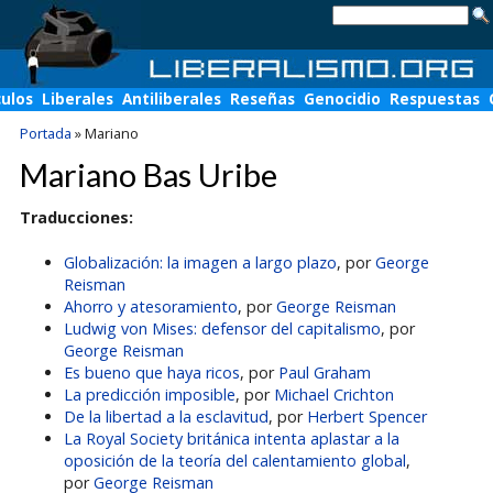
culos
Liberales
Antiliberales
Reseñas
Genocidio
Respuestas
Portada
»
Mariano
Mariano Bas Uribe
Traducciones:
Globalización: la imagen a largo plazo
, por
George
Reisman
Ahorro y atesoramiento
, por
George Reisman
Ludwig von Mises: defensor del capitalismo
, por
George Reisman
Es bueno que haya ricos
, por
Paul Graham
La predicción imposible
, por
Michael Crichton
De la libertad a la esclavitud
, por
Herbert Spencer
La Royal Society británica intenta aplastar a la
oposición de la teoría del calentamiento global
,
por
George Reisman