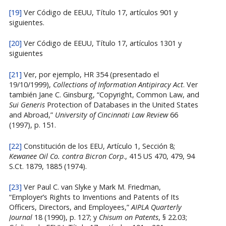
[19]
Ver Código de EEUU, Título 17, artículos 901 y
siguientes.
[20]
Ver Código de EEUU, Título 17, artículos 1301 y
siguientes
[21]
Ver, por ejemplo, HR 354 (presentado el
19/10/1999),
Collections of Information Antipiracy Act
. Ver
también Jane C. Ginsburg, “Copyright, Common Law, and
Sui Generis
Protection of Databases in the United States
and Abroad,”
University
of Cincinnati Law Review
66
(1997), p. 151.
[22]
Constitución de los EEU, Artículo 1, Sección 8;
Kewanee Oil Co. contra Bicron Corp
., 415 US 470, 479, 94
S.Ct. 1879, 1885 (1974).
[23]
Ver Paul C. van Slyke y Mark M. Friedman,
“Employer’s Rights to Inventions and Patents of Its
Officers, Directors, and Employees,”
AIPLA Quarterly
Journal
18 (1990), p. 127; y
Chisum on Patents
, § 22.03;