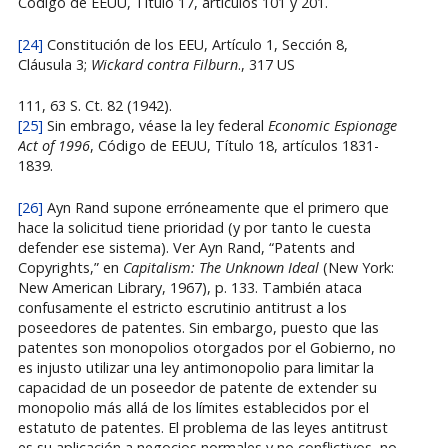
Código de EEUU, Título 17, artículos 101 y 201.
[24]
Constitución de los EEU, Artículo 1, Sección 8,
Cláusula 3;
Wickard contra Filburn
., 317 US
111, 63 S. Ct. 82 (1942).
[25]
Sin embrago, véase la ley federal
Economic Espionage
Act of 1996
, Código de EEUU, Título 18, artículos 1831-
1839.
[26]
Ayn Rand supone erróneamente que el primero que
hace la solicitud tiene prioridad (y por tanto le cuesta
defender ese sistema). Ver Ayn Rand, “Patents and
Copyrights,” en
Capitalism: The Unknown Ideal
(New York:
New American Library, 1967), p. 133. También ataca
confusamente el estricto escrutinio antitrust a los
poseedores de patentes. Sin embargo, puesto que las
patentes son monopolios otorgados por el Gobierno, no
es injusto utilizar una ley antimonopolio para limitar la
capacidad de un poseedor de patente de extender su
monopolio más allá de los límites establecidos por el
estatuto de patentes. El problema de las leyes antitrust
es su aplicación a negocios normales y no conflictivos, no