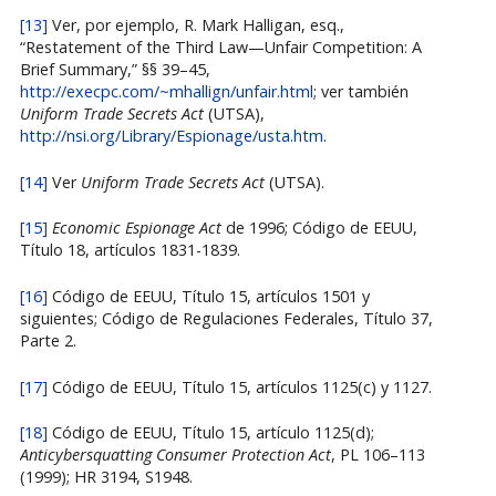
[13]
Ver, por ejemplo, R. Mark Halligan, esq.,
“Restatement of the Third Law—Unfair Competition: A
Brief Summary,” §§ 39–45,
http://execpc.com/~mhallign/unfair.html
; ver también
Uniform Trade Secrets Act
(UTSA),
http://nsi.org/Library/Espionage/usta.htm
.
[14]
Ver
Uniform Trade Secrets Act
(UTSA).
[15]
Economic Espionage Act
de 1996; Código de EEUU,
Título 18, artículos 1831-1839.
[16]
Código de EEUU, Título 15, artículos 1501 y
siguientes; Código de Regulaciones Federales, Título 37,
Parte 2.
[17]
Código de EEUU, Título 15, artículos 1125(c) y 1127.
[18]
Código de EEUU, Título 15, artículo 1125(d);
Anticybersquatting Consumer Protection Act
, PL 106–113
(1999); HR 3194, S1948.