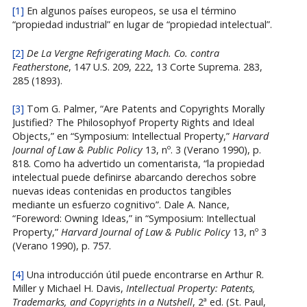
[1]
En algunos países europeos, se usa el término
“propiedad industrial” en lugar de “propiedad intelectual”.
[2]
De La Vergne Refrigerating Mach. Co. contra
Featherstone
, 147 U.S. 209, 222, 13 Corte Suprema. 283,
285 (1893).
[3]
Tom G. Palmer, “Are Patents and Copyrights Morally
Justified? The Philosophyof Property Rights and Ideal
Objects,” en “Symposium: Intellectual Property,”
Harvard
Journal of Law & Public Policy
13, nº. 3 (Verano 1990), p.
818. Como ha advertido un comentarista, “la propiedad
intelectual puede definirse abarcando derechos sobre
nuevas ideas contenidas en productos tangibles
mediante un esfuerzo cognitivo”. Dale A. Nance,
“Foreword: Owning Ideas,” in “Symposium: Intellectual
Property,”
Harvard Journal of Law & Public Policy
13, nº 3
(Verano 1990), p. 757.
[4]
Una introducción útil puede encontrarse en Arthur R.
Miller y Michael H. Davis,
Intellectual Property: Patents,
Trademarks, and Copyrights in a Nutshell
, 2ª ed. (St. Paul,