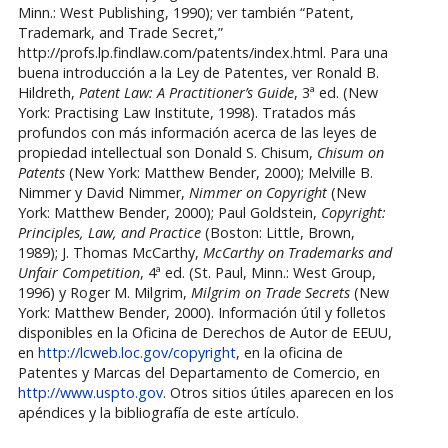
Minn.: West Publishing, 1990); ver también “Patent,
Trademark, and Trade Secret,”
http://profs.lp.findlaw.com/patents/index.html. Para una
buena introducción a la Ley de Patentes, ver Ronald B.
Hildreth,
Patent Law: A Practitioner’s Guide
, 3ª ed. (New
York: Practising Law Institute, 1998). Tratados más
profundos con más información acerca de las leyes de
propiedad intellectual son Donald S. Chisum,
Chisum on
Patents
(New York: Matthew Bender, 2000); Melville B.
Nimmer y David Nimmer,
Nimmer on Copyright
(New
York: Matthew Bender, 2000); Paul Goldstein,
Copyright:
Principles, Law, and Practice
(Boston: Little, Brown,
1989); J. Thomas McCarthy,
McCarthy on Trademarks and
Unfair Competition
, 4ª ed. (St. Paul, Minn.: West Group,
1996) y Roger M. Milgrim,
Milgrim on Trade Secrets
(New
York: Matthew Bender, 2000). Información útil y folletos
disponibles en la Oficina de Derechos de Autor de EEUU,
en
http://lcweb.loc.gov/copyright
, en la oficina de
Patentes y Marcas del Departamento de Comercio, en
http://www.uspto.gov
. Otros sitios útiles aparecen en los
apéndices y la bibliografía de este artículo.