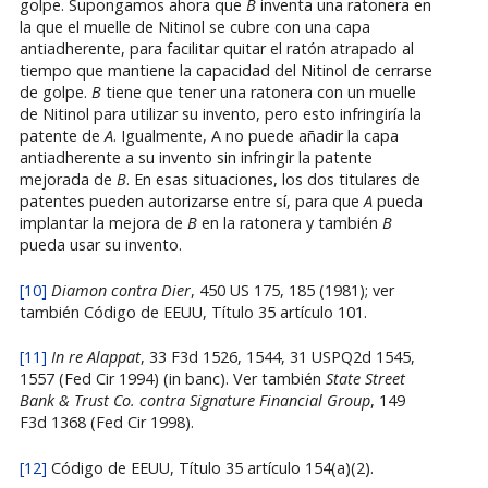
golpe. Supongamos ahora que
B
inventa una ratonera en
la que el muelle de Nitinol se cubre con una capa
antiadherente, para facilitar quitar el ratón atrapado al
tiempo que mantiene la capacidad del Nitinol de cerrarse
de golpe.
B
tiene que tener una ratonera con un muelle
de Nitinol para utilizar su invento, pero esto infringiría la
patente de
A
. Igualmente, A no puede añadir la capa
antiadherente a su invento sin infringir la patente
mejorada de
B
. En esas situaciones, los dos titulares de
patentes pueden autorizarse entre sí, para que
A
pueda
implantar la mejora de
B
en la ratonera y también
B
pueda usar su invento.
[10]
Diamon contra Dier
, 450 US 175, 185 (1981); ver
también Código de EEUU, Título 35 artículo 101.
[11]
In re Alappat
, 33 F3d 1526, 1544, 31 USPQ2d 1545,
1557 (Fed Cir 1994) (in banc). Ver también
State Street
Bank & Trust Co. contra Signature Financial Group
, 149
F3d 1368 (Fed Cir 1998).
[12]
Código de EEUU, Título 35 artículo 154(a)(2).