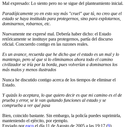
Mal expresado: Lo siento pero no se sigue del planteamiento inicial.
Paradójicamente yo en esto soy más "cruel" que tú, no creo que el
estado se haya instituido para protegernos, sino para explotarnos,
dominarnos, robarnos, etc.
Nuevamente me expresé mal. Debería haber dicho: el Estado
retóricamente se instituye para protegernos, partía del discurso
oficial. Concuerdo contigo en las razones reales.
Es un avance, recuerda que he dicho que el estado es un mal y lo
mantengo, pero sé que si lo eliminamos ahora todo el camino
civilizador se iría por la borda, pues volverían a dominarnos los
más malos y menos ilustrados
Nunca he discutido contigo acerca de los tiempos de eliminar el
Estado.
Y quizás lo aceptara, lo que quiero decir es que mi camino es el de
prueba y error, se le van quitando funciones al estado y se
comprueba a ver qué pasa
Bien, coincido bastante. Sin embargo, la policía puedes suprimirla,
manteniendo el ejército, por ejemplo.
Enviado por
eaco
el día 11 de Agosto de 2005 a las 19:17 (
9
)