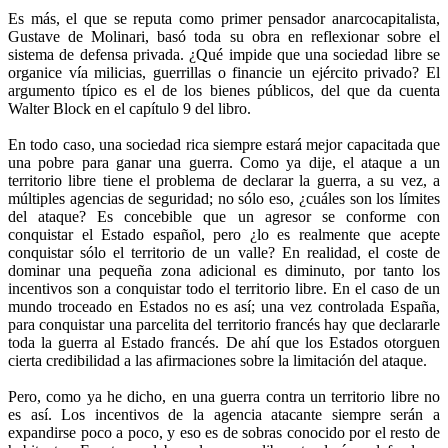
Es más, el que se reputa como primer pensador anarcocapitalista,
Gustave de Molinari, basó toda su obra en reflexionar sobre el
sistema de defensa privada. ¿Qué impide que una sociedad libre se
organice vía milicias, guerrillas o financie un ejército privado? El
argumento típico es el de los bienes públicos, del que da cuenta
Walter Block en el capítulo 9 del libro.
En todo caso, una sociedad rica siempre estará mejor capacitada que
una pobre para ganar una guerra. Como ya dije, el ataque a un
territorio libre tiene el problema de declarar la guerra, a su vez, a
múltiples agencias de seguridad; no sólo eso, ¿cuáles son los límites
del ataque? Es concebible que un agresor se conforme con
conquistar el Estado español, pero ¿lo es realmente que acepte
conquistar sólo el territorio de un valle? En realidad, el coste de
dominar una pequeña zona adicional es diminuto, por tanto los
incentivos son a conquistar todo el territorio libre. En el caso de un
mundo troceado en Estados no es así; una vez controlada España,
para conquistar una parcelita del territorio francés hay que declararle
toda la guerra al Estado francés. De ahí que los Estados otorguen
cierta credibilidad a las afirmaciones sobre la limitación del ataque.
Pero, como ya he dicho, en una guerra contra un territorio libre no
es así. Los incentivos de la agencia atacante siempre serán a
expandirse poco a poco, y eso es de sobras conocido por el resto de