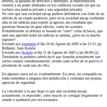
defensa, la garantía de derechos y libertades, la representación
exterior y un poder arbitrador en los conflictos sociales (lo que no
excluye una justicia privada y una seguridad privada).
No creo que una sociedad ancap pudiera defenderse con éxito de un
ejército de un estado poderoso, pues en la sociedad ancap confiarían
más en las milicias para repeler al agresor, me extrañaría que
quisieran financiar un gran ejército, como los actuales.
Probablemente su defensa se basaría en "creer" como tú haces, que
ante una agresión todas las milicias se unirían, ¿pero no es mucho
suponer?
Enviado por
josemaria
el día 10 de Agosto de 2005 a las 11:51 (
4
)
Brillante, Juan Ramón
Enviado por
jfcarpio
el día 11 de Agosto de 2005 a las 06:09 (
5
)
Tomándote la palabra cabría decir que Somalia actualmente son
varios estados simultaneamente, siendo cada señor de la guerra el
presidente de cada uno de ellos.
En algunos casos así es, evidentemente. En otros, las compañás no
están sometidas a ninguna otra jurisdicción y contratan sus propias
agencias de seguridad.
La conclusión a la que llego es que una sociedad ancap,
actualmente, es imposible, como mucho se consigue fragmentar el
estado o sustituirlo por microestados.