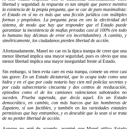
libertad y seguridad:
la respuesta es tan simple que parece mentira
la existencia de la propia pregunta, que se cae de puro maximalista:
el Estado en sí no es más que una ficción jurídica con múltiples
formas y propósitos. La pregunta pesa en oro la efectividad del
sistema, de modo que hay que responder que el Estado puede
garantizar la inexistencia de mafias privadas casi al 100% (en todo
lo humano hay décimas de error e/o incertidumbre). A cambio, y
simétricamente, los ciudadanos pierden libertad de acción.
Afortunadamente, Manel no cae en la típica trampa de creer que una
menor libertad implica una mayor seguridad, pues es obvio que una
menor libertad implica una mayor inseguridad frente al Estado.
Sin embargo, si bien evita caer en esta trampa, comete un error casi
tan grave:
En un Estado dictatorial, que lo ocupa todo como una
hidra y en el que por cada notario hay cien mil policías secretas y
por cada subsecretario cincuenta y dos centros de reeducación,
episodios como el de los camiones valencianos saboteados no
suceden. Prueba superada, que decía aquel. En un Estado
democrático, en cambio, con más huecos que las hombreras de
Zapatero, sí son factibles, y también en las variedades estatales
permisivas que hay entrambos, y es deseable que lo sean si se trata
de no perder libertad de acción.
Aunque no esté de acuerdo, asumiré que Manel utiliza Estado