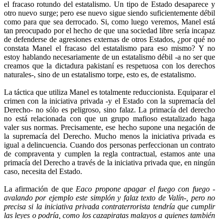
el fracaso rotundo del estatalismo. Un tipo de Estado desaparece y
otro nuevo surge; pero ese nuevo sigue siendo suficientemente débil
como para que sea derrocado. Si, como luego veremos, Manel está
tan preocupado por el hecho de que una sociedad libre sería incapaz
de defenderse de agresiones externas de otros Estados, ¿por qué no
constata Manel el fracaso del estatalismo para eso mismo? Y no
estoy hablando necesariamente de un estatalismo débil -a no ser que
creamos que la dictadura pakistaní es respetuosa con los derechos
naturales-, sino de un estatalismo torpe, esto es, de estatalismo.
La táctica que utiliza Manel es totalmente reduccionista. Equiparar el
crimen con la iniciativa privada -y el Estado con la supremacía del
Derecho- no sólo es peligroso, sino falaz. La primacía del derecho
no está relacionada con que un grupo mafioso estatalizado haga
valer sus normas. Precisamente, ese hecho supone una negación de
la supremacía del Derecho. Mucho menos la iniciativa privada es
igual a delincuencia. Cuando dos personas perfeccionan un contrato
de compraventa y cumplen la regla contractual, estamos ante una
primacía del Derecho a través de la iniciativa privada que, en ningún
caso, necesita del Estado.
La afirmación de que
Eaco propone apagar el fuego con fuego -
avalando por ejemplo este simplón y falaz texto de Valín-, pero no
precisa si la iniciativa privada contraterrorista tendría que cumplir
las leyes o podría, como los cazapiratas malayos a quienes también