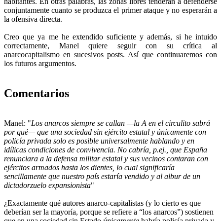
habitantes. En otras palabras, las zonas libres tenderán a defenderse
conjuntamente cuanto se produzca el primer ataque y no esperarán a
la ofensiva directa.
Creo que ya me he extendido suficiente y además, si he intuido
correctamente, Manel quiere seguir con su crítica al
anarcocapitalismo en sucesivos posts. Así que continuaremos con
los futuros argumentos.
Comentarios
Manel: "
Los anarcos siempre se callan —la A en el circulito sabrá
por qué— que una sociedad sin ejército estatal y únicamente con
policía privada solo es posible universalmente hablando y en
idílicas condiciones de convivencia. No cabría, p.ej., que España
renunciara a la defensa militar estatal y sus vecinos contaran con
ejércitos armados hasta los dientes, lo cual significaría
sencillamente que nuestro país estaría vendido y al albur de un
dictadorzuelo expansionista
"
¿Exactamente qué autores anarco-capitalistas (y lo cierto es que
deberían ser la mayoría, porque se refiere a “los anarcos”) sostienen
que en una sociedad sin Estado
únicamente
habría policía privada y