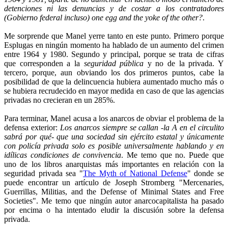
detenciones ni las denuncias y de costar a los contratadores
(Gobierno federal incluso) one egg and the yoke of the other?
.
Me sorprende que Manel yerre tanto en este punto. Primero porque
Esplugas en ningún momento ha hablado de un aumento del crimen
entre 1964 y 1980. Segundo y principal, porque se trata de cifras
que corresponden a la
seguridad pública
y no de la privada. Y
tercero, porque, aun obviando los dos primeros puntos, cabe la
posibilidad de que la delincuencia hubiera aumentado mucho más o
se hubiera recrudecido en mayor medida en caso de que las agencias
privadas no crecieran en un 285%.
Para terminar, Manel acusa a los anarcos de obviar el problema de la
defensa exterior:
Los anarcos siempre se callan -la A en el circulito
sabrá por qué- que una sociedad sin ejército estatal y únicamente
con policía privada solo es posible universalmente hablando y en
idílicas condiciones de convivencia
. Me temo que no. Puede que
uno de los libros anarquistas más importantes en relación con la
seguridad privada sea "
The Myth of National Defense
" donde se
puede encontrar un artículo de Joseph Stromberg "Mercenaries,
Guerrillas, Militias, and the Defense of Minimal States and Free
Societies". Me temo que ningún autor anarcocapitalista ha pasado
por encima o ha intentado eludir la discusión sobre la defensa
privada.