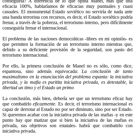
conseguiría? A diferencia de lo que opina Manel, más que una
eficacia 100%, hablaríamos de eficacias muy puntuales y cuasi
casuales. El monumental Estado soviético no serviría de nada ante
una banda terrorista con recursos, es decir, el Estado soviético podría
frenar, a través de la pobreza, el terrorismo interno, pero difícilmente
conseguiría frenar el internacional.
El problema de las naciones democráticas -libres en mi opinión- es
que permiten la formación de un terrorismo interno mientras que,
debido a su deficiente provisión de la seguridad, son pasto del
terrorismo internacional.
Por ello, la primera conclusión de Manel no es sólo, como dice,
espantosa, sino además equivocada:
La conclusión de tanto
maximalismo en la enunciación del problema espanta: la iniciativa
privada, y la mafia es puritita iniciativa privada, es detestable, la
libertad un timo y el Estado un primo
La conclusión, más bien, debería ser que un terrorismo eficaz hay
que combatirlo
eficazmente
. Es decir, el terrorismo internacional es
capaz de derrotar al Estado no por ser diminuto, sino por ser Estado.
Si queremos acabar con la iniciativa privada de las mafias -y en este
punto hay que matizar que si bien la iniciativa de las mafias es
privada, sus objetivos son estatales- habrá que combatirlo con
iniciativa privada.