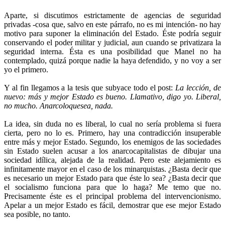
Aparte, si discutimos estrictamente de agencias de seguridad
privadas -cosa que, salvo en este párrafo, no es mi intención- no hay
motivo para suponer la eliminación del Estado. Éste podría seguir
conservando el poder militar y judicial, aun cuando se privatizara la
seguridad interna. Ésta es una posibilidad que Manel no ha
contemplado, quizá porque nadie la haya defendido, y no voy a ser
yo el primero.
Y al fin llegamos a la tesis que subyace todo el post:
La lección, de
nuevo: más y mejor Estado es bueno. Llamativo, digo yo. Liberal,
no mucho. Anarcoloquesea, nada.
La idea, sin duda no es liberal, lo cual no sería problema si fuera
cierta, pero no lo es. Primero, hay una contradicción insuperable
entre más y mejor Estado. Segundo, los enemigos de las sociedades
sin Estado suelen acusar a los anarcocapitalistas de dibujar una
sociedad idílica, alejada de la realidad. Pero este alejamiento es
infinitamente mayor en el caso de los minarquistas. ¿Basta decir que
es necesario un mejor Estado para que éste lo sea? ¿Basta decir que
el socialismo funciona para que lo haga? Me temo que no.
Precisamente éste es el principal problema del intervencionismo.
Apelar a un mejor Estado es fácil, demostrar que ese mejor Estado
sea posible, no tanto.