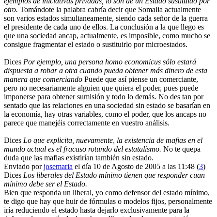
ejemplos de iniciativas privadas, lo son de un Estado sustituido por
otro.
Tomándote la palabra cabría decir que Somalia actualmente
son varios estados simultaneamente, siendo cada señor de la guerra
el presidente de cada uno de ellos. La conclusión a la que llego es
que una sociedad ancap, actualmente, es imposible, como mucho se
consigue fragmentar el estado o sustituirlo por microestados.
Dices
Por ejemplo, una persona homo economicus sólo estará
dispuesta a robar a otra cuando pueda obtener más dinero de esta
manera que comerciando
Puede que así piense un comerciante,
pero no necesariamente alguien que quiera el poder, pues puede
imponerse para obtener sumisión y todo lo demás. No des tan por
sentado que las relaciones en una sociedad sin estado se basarían en
la economía, hay otras variables, como el poder, que los ancaps no
parece que manejéis correctamente en vuestro análisis.
Dices
Lo que explicita, nuevamente, la existencia de mafias en el
mundo actual es el fracaso rotundo del estatalismo.
No te quepa
duda que las mafias existirían también sin estado.
Enviado por
josemaria
el día 10 de Agosto de 2005 a las 11:48 (
3
)
Dices
Los liberales del Estado mínimo tienen que responder cuan
mínimo debe ser el Estado.
Bien que responda un liberal, yo como defensor del estado mínimo,
te digo que hay que huir de fórmulas o modelos fijos, personalmente
iría reduciendo el estado hasta dejarlo exclusivamente para la