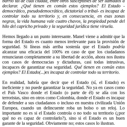
barrio tal de cual ciudad, entre otros susceptibles de ser llamados a
declarar. ¿Qué tienen en común estos ejemplos? El Estado -
democrático, pseudodemocrático, dictatorial o tribal- es incapaz de
controlar todo su territorio y, en consecuencia, en esas zonas
negras, la vida humana vale cuatro chavos, la propiedad pende del
hilo del capricho privado y la seguridad jurídica tiene viruela.
Hemos llegado a un punto interesante. Manel viene a admitir que la
forma del Estado es cuanto menos irrelevante para la provisión de
seguridad. Si líneas más arriba sostenía que el Estado
podría
alcanzar una eficacia del 100% en caso de que los ciudadanos
renunciaran completamente a su libertad de acción, ahora nos ilustra
con casos de democracias y dictaduras, casi todas intrusivas,
incapaces de garantizar esa seguridad.
Qué tienen en común estos
ejemplos? El Estado(...)es incapaz de controlar todo su territorio
.
En realidad, habría que decir que el Estado (sí, el Estado) es
ineficiente y no puede garantizar la seguridad. No ya en casos como
el País Vasco donde el Estado (o parte de él) se alía con los
terroristas, sino en otros como Colombia, donde el Estado es incapaz
de defender a sus ciudadanos o incluso en nuestra civilizada Unión
Europea, cuando un delincuente roba un bolso o un reloj. Lo
importante no es si el Estado controla o no todo su territorio (¿por
qué no es capaz de controlarlo?), sino si el Estado es un buen
garante de la seguridad. Obviamente no; estos casos lo ilustran.