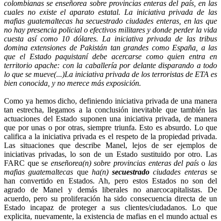
colombianas se enseñorea sobre provincias enteras del país, en las
cuales no existe el aparato estatal. La iniciativa privada de las
mafias guatemaltecas ha secuestrado ciudades enteras, en las que
no hay presencia policial o efectivos militares y donde perder la vida
cuesta así como 10 dólares. La iniciativa privada de las tribus
domina extensiones de Pakistán tan grandes como España, a las
que el Estado paquistaní debe acercarse como quien entra en
territorio apache: con la caballería por delante disparando a todo
lo que se mueve(...)La iniciativa privada de los terroristas de ETA es
bien conocida, y no merece más exposición.
Como ya hemos dicho, definiendo iniciativa privada de una manera
tan estrecha, llegamos a la conclusión inevitable que también las
actuaciones del Estado suponen una iniciativa privada, de manera
que por unas o por otras, siempre triunfa. Esto es absurdo. Lo que
califica a la iniciativa privada es el respeto de la propiedad privada.
Las situaciones que describe Manel, lejos de ser ejemplos de
iniciativas privadas, lo son de un Estado sustituido por otro. Las
FARC que se
enseñorea(n) sobre provincias enteras del país
o
las
mafias guatemaltecas
que
ha(n)
secuestrado
ciudades enteras
se
han convertido en Estados. Ah, pero estos Estados no son del
agrado de Manel y demás liberales no anarcocapitalistas. De
acuerdo, pero su proliferación ha sido consecuencia directa de un
Estado incapaz de proteger a sus clientes/ciudadanos. Lo que
explicita, nuevamente, la existencia de mafias en el mundo actual es