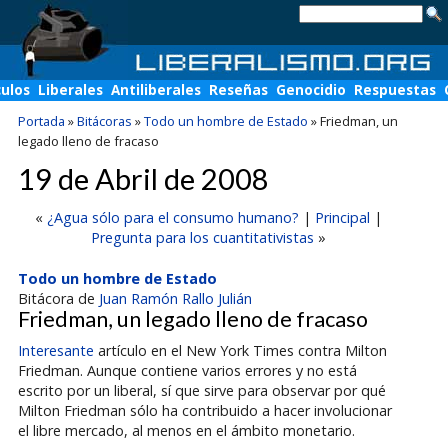
culos
Liberales
Antiliberales
Reseñas
Genocidio
Respuestas
Portada
»
Bitácoras
»
Todo un hombre de Estado
»
Friedman, un
legado lleno de fracaso
19 de Abril de 2008
«
¿Agua sólo para el consumo humano?
|
Principal
|
Pregunta para los cuantitativistas
»
Todo un hombre de Estado
Bitácora de
Juan Ramón Rallo Julián
Friedman, un legado lleno de fracaso
Interesante
artículo en el New York Times contra Milton
Friedman. Aunque contiene varios errores y no está
escrito por un liberal, sí que sirve para observar por qué
Milton Friedman sólo ha contribuido a hacer involucionar
el libre mercado, al menos en el ámbito monetario.