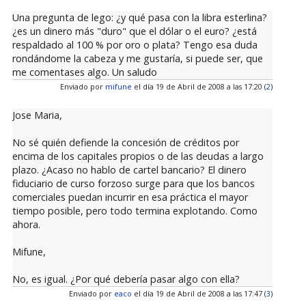
Una pregunta de lego: ¿y qué pasa con la libra esterlina?
¿es un dinero más "duro" que el dólar o el euro? ¿está
respaldado al 100 % por oro o plata? Tengo esa duda
rondándome la cabeza y me gustaría, si puede ser, que
me comentases algo. Un saludo
Enviado por
mifune
el día 19 de Abril de 2008 a las 17:20 (
2
)
Jose Maria,
No sé quién defiende la concesión de créditos por
encima de los capitales propios o de las deudas a largo
plazo. ¿Acaso no hablo de cartel bancario? El dinero
fiduciario de curso forzoso surge para que los bancos
comerciales puedan incurrir en esa práctica el mayor
tiempo posible, pero todo termina explotando. Como
ahora.
Mifune,
No, es igual. ¿Por qué debería pasar algo con ella?
Enviado por
eaco
el día 19 de Abril de 2008 a las 17:47 (
3
)