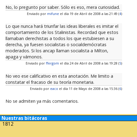
No, lo pregunto por saber. Sólo es eso, mera curiosidad.
Enviado por
mifune
el día 19 de Abril de 2008 a las 21:49 (
4
)
Lo que nunca hará triunfar las ideas liberales es imitar el
comportamiento de los Stalinistas. Recordad que estos
llamaban derechistas a todos los que estubiesen a su
derecha, ya fuesen socialistas o socialdemócratas
moderados. Si los ancap llaman socialista a Milton,
apaga y vámonos.
Enviado por
ffergom
el día 24 de Abril de 2008 a las 19:28 (
5
)
No veo ese calificativo en esta anotación. Me limito a
constatar el fracaso de su teoría monetaria.
Enviado por
eaco
el día 11 de Mayo de 2008 a las 15:36 (
6
)
No se admiten ya más comentarios.
Nuestras bitácoras
1812