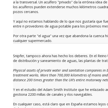
a la transversal. Un acuífero "privado" da la errónea idea d
los acuíferos pueden extenderse muchos kilómetros cuadrado
pozos cercanos.
Y aquí no estamos hablando de lo que nos gustaría que fue
entre n provedores de agua potable para los próximos meses
Por otra parte "el agua" una vez que abandona la cuenca hi
cualquier supermercado.
Snipfer, tampoco ahora has hecho los deberes. En el Reino
de distribución y saneamiento de aguas, las plantas de trat
Physical assets of private water and sanitation companies in
treatment works. More than 700,000 kilometres of mains and s
distance 200 times greater than the UK’s entire motorway net
Y en el estudio del Adam Smith Institute que he enlazado a
gestiona 2200 millas de canales y ríos navegables.
En cualquier caso, está claro que en España estamos lejos d