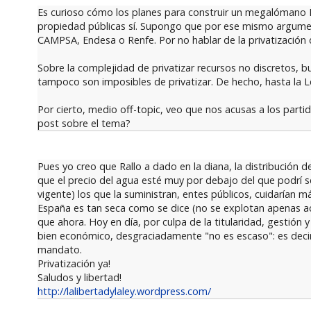
Es curioso cómo los planes para construir un megalómano Pl
propiedad públicas sí. Supongo que por ese mismo argument
CAMPSA, Endesa o Renfe. Por no hablar de la privatización
Sobre la complejidad de privatizar recursos no discretos, b
tampoco son imposibles de privatizar. De hecho, hasta la Le
Por cierto, medio off-topic, veo que nos acusas a los partid
post sobre el tema?
Pues yo creo que Rallo a dado en la diana, la distribució
que el precio del agua esté muy por debajo del que podrí s
vigente) los que la suministran, entes públicos, cuidarían m
España es tan seca como se dice (no se explotan apenas ac
que ahora. Hoy en día, por culpa de la titularidad, gestión
bien económico, desgraciadamente "no es escaso": es decir
mandato.
Privatización ya!
Saludos y libertad!
http://lalibertadylaley.wordpress.com/