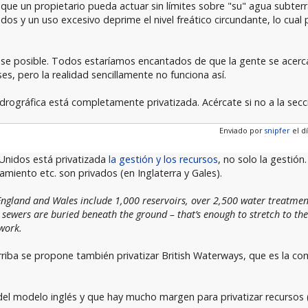
e que un propietario pueda actuar sin límites sobre "su" agua subterr
s y un uso excesivo deprime el nivel freático circundante, lo cual
se posible. Todos estaríamos encantados de que la gente se acercas
, pero la realidad sencillamente no funciona así.
drográfica está completamente privatizada. Acércate si no a la sec
Enviado por
snipfer
el dí
 Unidos está privatizada
la gestión y los recursos
, no solo la gestión
amiento etc. son privados (en Inglaterra y Gales).
 England and Wales include 1,000 reservoirs, over 2,500 water treatm
ewers are buried beneath the ground – that’s enough to stretch to th
work.
rriba se propone también privatizar British Waterways, que es la c
el modelo inglés y que hay mucho margen para privatizar recursos (a