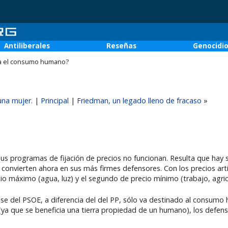
Antiliberales
Reseñas
Genocidi
ra el consumo humano?
una mujer.
|
Principal
|
Friedman, un legado lleno de fracaso
»
sus programas de fijación de precios no funcionan. Resulta que hay 
convierten ahora en sus más firmes defensores. Con los precios artif
io máximo (agua, luz) y el segundo de precio mínimo (trabajo, agric
vase del PSOE, a diferencia del del PP, sólo va destinado al consum
a que se beneficia una tierra propiedad de un humano), los defens