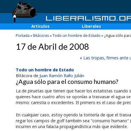
Artículos
Liberales
Portada
»
Bitácoras
»
Todo un hombre de Estado
»
¿Agua sólo pa
17 de Abril de 2008
«
Las tropas, firmes ante 
Todo un hombre de Estado
Bitácora de
Juan Ramón Rallo Julián
¿Agua sólo para el consumo humano?
La de piruetas que tienen que hacer los estatistas cuando 
quienes hace cuatro años se oponías a trasvasar el agua se 
mismo: carestía o excedentes. El primero es el caso de prec
En cualquier caso, estoy oyendo la tontería de que el tras
regar los campos de golf también sea "consumo humano" (y
incurren en una falacia propagandística más que evidente.