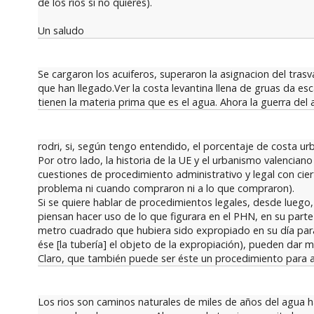
de los ríos si no quieres).
Un saludo
Se cargaron los acuiferos, superaron la asignacion del tra
que han llegado.Ver la costa levantina llena de gruas da e
tienen la materia prima que es el agua. Ahora la guerra del 
rodri, si, según tengo entendido, el porcentaje de costa ur
Por otro lado, la historia de la UE y el urbanismo valencia
cuestiones de procedimiento administrativo y legal con ciert
problema ni cuando compraron ni a lo que compraron).
Si se quiere hablar de procedimientos legales, desde luego, 
piensan hacer uso de lo que figurara en el PHN, en su parte
metro cuadrado que hubiera sido expropiado en su día para
ése [la tubería] el objeto de la expropiación), pueden dar
Claro, que también puede ser éste un procedimiento para a
Los rios son caminos naturales de miles de años del agua ha