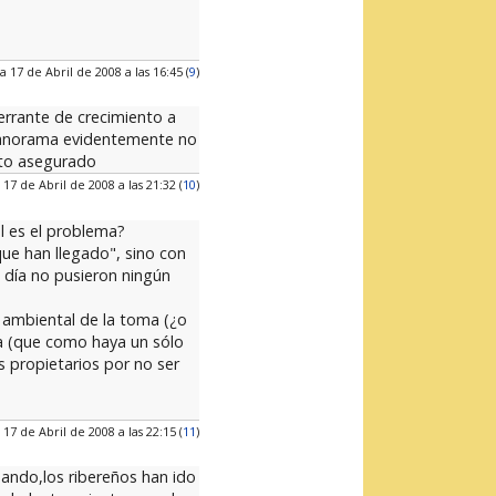
a 17 de Abril de 2008 a las 16:45 (
9
)
errante de crecimiento a
e panorama evidentemente no
xito asegurado
 17 de Abril de 2008 a las 21:32 (
10
)
ál es el problema?
que han llegado", sino con
u día no pusieron ningún
o ambiental de la toma (¿o
ta (que como haya un sólo
 propietarios por no ser
 17 de Abril de 2008 a las 22:15 (
11
)
sando,los ribereños han ido