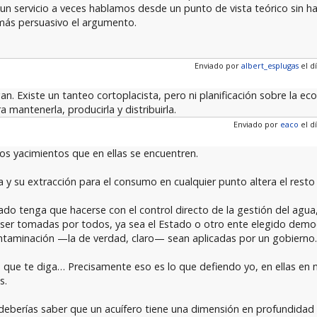
 un servicio a veces hablamos desde un punto de vista teórico sin ha
 más persuasivo el argumento.
Enviado por
albert_esplugas
el dí
an. Existe un tanteo cortoplacista, pero ni planificación sobre la ec
 mantenerla, producirla y distribuirla.
Enviado por
eaco
el dí
los yacimientos que en ellas se encuentren.
a y su extracción para el consumo en cualquier punto altera el resto 
do tenga que hacerse con el control directo de la gestión del agu
n ser tomadas por todos, ya sea el Estado o otro ente elegido dem
ntaminación —la de verdad, claro— sean aplicadas por un gobierno.
es que te diga… Precisamente eso es lo que defiendo yo, en ellas e
s.
 deberías saber que un acuífero tiene una dimensión en profundidad