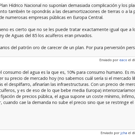
an Hídrico Nacional no suponían demasiada complicación y los plan
o también te opondrás a las desamortizaciones de tierras o a la pr
 de numerosas empresas públicas en Europa Central.
ueno es cierto que no se les puede tratar exactamente igual que a l
y de Aguas del 85 los acuíferos eran privados.
arios del patrón oro de carecer de un plan. Por pura perversión pers
Enviado por
eaco
el dí
n del consumo del agua es la que es, 10% para consumo humano. Es m
er su precio de mercado hoy (no sabemos cuál sería si el mercado li
ás el despilfarro, afinarían las infraestructuras. Con un precio de me
uíferos, y es de eso de lo que bebe media Europa) interiorizaríam
 y fijación de precios pública, el agua supone un coste mínimo, ínfi
, cuando cae la demanda no sube el precio sino que se restringe e
Enviado por
jcha
el dí