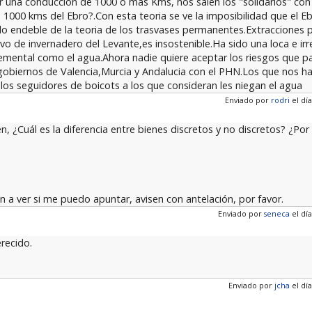
 una conduccion de 1000 o mas Kms, nos salen los "solidarios" con
1000 kms del Ebro?.Con esta teoria se ve la imposibilidad que el Eb
lo endeble de la teoria de los trasvases permanentes.Extracciones 
vo de invernadero del Levante,es insostenible.Ha sido una loca e irr
lemental como el agua.Ahora nadie quiere aceptar los riesgos que pa
gobiernos de Valencia,Murcia y Andalucia con el PHN.Los que nos
los seguidores de boicots a los que consideran les niegan el agua
Enviado por
rodri
el día
n, ¿Cuál es la diferencia entre bienes discretos y no discretos? ¿P
a ver si me puedo apuntar, avisen con antelación, por favor.
Enviado por
seneca
el día
recido.
Enviado por
jcha
el día