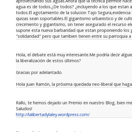
aprovechando sus aguas.Ahora que la tecnica permite hacer
agua es de todos.¿De todos? ¿incluyendo a los que estan a 
todos.El agotamiento de la solucion Tajo Segura,evidencia 
quizas sean soportables.El gigantismo urbanistico y de culti
crecimiento y gigantismo, sin tener asegurado el recurso e
supone esta nueva barbaridad que estan proponiendo los 
"solidaridad" pero que tambien tienen entre su parroquia a 
Hola, el debate está muy interesante.Me podría decir alguie
la liberalización de estos últimos?
Gracias por adelantado.
Hola Juan Ramón, la próxima quedada neo-liberal que hagan 
Rallo, te hemos dejado un Premio en nuestro Blog, bien me
Saludos!
http://lalibertadylaley.wordpress.com/