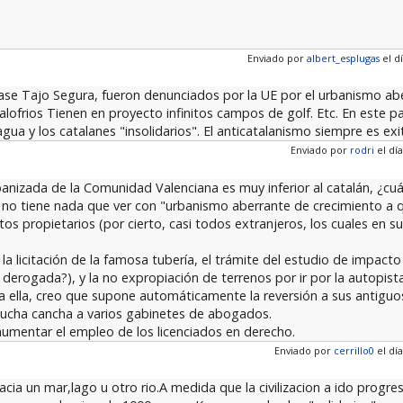
Enviado por
albert_esplugas
el dí
svase Tajo Segura, fueron denunciados por la UE por el urbanismo ab
scalofrios Tienen en proyecto infinitos campos de golf. Etc. En est
agua y los catalanes "insolidarios". El anticatalanismo siempre es e
Enviado por
rodri
el día
banizada de la Comunidad Valenciana es muy inferior al catalán, ¿cu
no no tiene nada que ver con "urbanismo aberrante de crecimiento a 
os propietarios (por cierto, casi todos extranjeros, los cuales en s
la licitación de la famosa tubería, el trámite del estudio de impact
 derogada?), y la no expropiación de terrenos por ir por la autopis
 ella, creo que supone automáticamente la reversión a sus antiguos
 mucha cancha a varios gabinetes de abogados.
umentar el empleo de los licenciados en derecho.
Enviado por
cerrillo0
el día
cia un mar,lago u otro rio.A medida que la civilizacion a ido progre