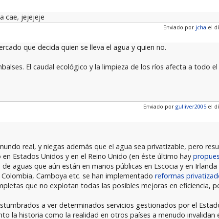
 cae, jejejeje
Enviado por
jcha
el dí
rcado que decida quien se lleva el agua y quien no.
balses. El caudal ecológico y la limpieza de los ríos afecta a todo e
Enviado por
gulliver2005
el dí
 mundo real, y niegas además que el agua sea privatizable, pero resu
 en Estados Unidos y en el Reino Unido (en éste último hay
propuest
 de aguas que aún están en manos públicas en Escocia y en Irlanda
n, Colombia, Camboya etc. se han implementado
reformas privatizad
pletas que no explotan todas las posibles mejoras en eficiencia, p
ostumbrados a ver determinados servicios gestionados por el Esta
to la historia como la realidad en otros países a menudo invalidan