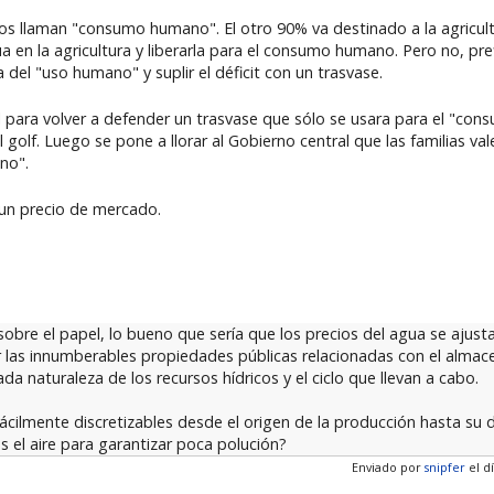
s llaman "consumo humano". El otro 90% va destinado a la agricultu
a en la agricultura y liberarla para el consumo humano. Pero no, pref
del "uso humano" y suplir el déficit con un trasvase.
cil para volver a defender un trasvase que sólo se usara para el "c
el golf. Luego se pone a llorar al Gobierno central que las familias v
no".
 un precio de mercado.
obre el papel, lo bueno que sería que los precios del agua se ajust
r las innumberables propiedades públicas relacionadas con el almac
da naturaleza de los recursos hídricos y el ciclo que llevan a cabo.
cilmente discretizables desde el origen de la producción hasta su d
 el aire para garantizar poca polución?
Enviado por
snipfer
el dí