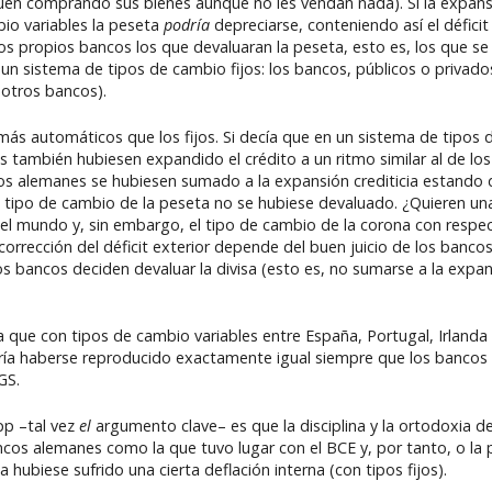
en comprando sus bienes aunque no les vendan nada). Si la expansió
io variables la peseta
podría
depreciarse, conteniendo así el déficit
los propios bancos los que devaluaran la peseta, esto es, los que s
n sistema de tipos de cambio fijos: los bancos, públicos o privado
otros bancos).
más automáticos que los fijos. Si decía que en un sistema de tipos 
 también hubiesen expandido el crédito a un ritmo similar al de los
ncos alemanes se hubiesen sumado a la expansión crediticia estando
el tipo de cambio de la peseta no se hubiese devaluado. ¿Quieren un
el mundo y, sin embargo, el tipo de cambio de la corona con respe
 corrección del déficit exterior depende del buen juicio de los banco
si los bancos deciden devaluar la divisa (esto es, no sumarse a la expa
 que con tipos de cambio variables entre España, Portugal, Irlanda y
odría haberse reproducido exactamente igual siempre que los banco
GS.
pp –tal vez
el
argumento clave– es que la disciplina y la ortodoxia 
ancos alemanes como la que tuvo lugar con el BCE y, por tanto, o la
hubiese sufrido una cierta deflación interna (con tipos fijos).