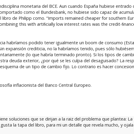
 indisciplina monetaria del BCE. Aun cuando España hubiese entrado c
 comportado como el Bundesbank, no hubiese sido capaz de acumular
l libro de Philipp como. “Imports remained cheaper for southern Eu
ombining this with artiﬁcially low interest rates was the credit-ﬁn
ticia habríamos podido tener igualmente un boom de consumo (Estad
sin expansión crediticia, no la habríamos tenido, pues sólo hubiés
tariamente (lo que habría terminado pronto). Si los tipos de cambio
uestra deuda exterior, ¿por qué se les culpa del desaguisado? La re
 esquema de un tipo de cambio fijo. Lo contrario es hacer concesion
ilosofía inflacionista del Banco Central Europeo.
ne soluciones que se dirijan a la raiz del problema que plantea: La 
gusta la tapa del libro, para mi un detalle que revela mucho, y ojal