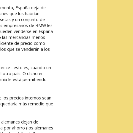
aumenta, España deja de
nes que los habrían
setas y un conjunto de
los empresarios de BMW les
 pueden venderse en España
de las mercancías menos
ficiente de precio como
 los que se venderán a los
parece –esto es, cuando un
l otro país. O dicho en
nia le está permitiendo
 los precios internos sean
es quedaría más remedio que
s alemanes dejan de
da por ahorro (los alemanes