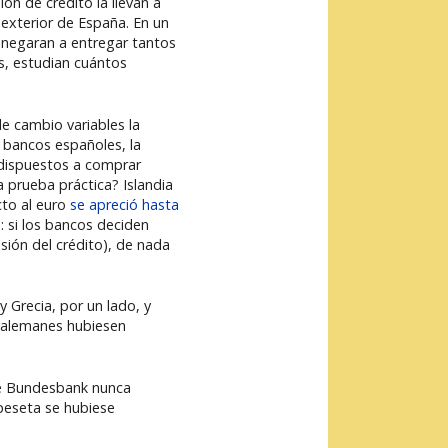
n de crédito la llevan a
 exterior de España. En un
e negaran a entregar tantos
s, estudian cuántos
de cambio variables la
 bancos españoles, la
 dispuestos a comprar
a prueba práctica? Islandia
cto al euro
se apreció hasta
s: si los bancos deciden
nsión del crédito), de nada
 Grecia, por un lado, y
s alemanes hubiesen
de Bundesbank nunca
 peseta se hubiese