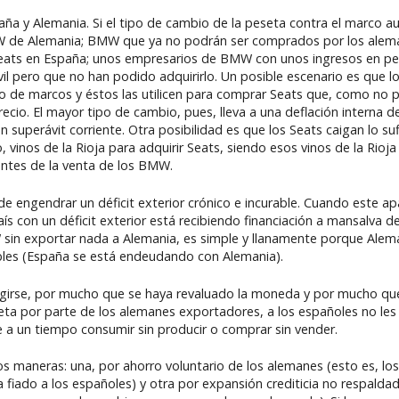
a y Alemania. Si el tipo de cambio de la peseta contra el marco 
 de Alemania; BMW que ya no podrán ser comprados por los alema
Seats en España; unos empresarios de BMW con unos ingresos en pe
l pero que no han podido adquirirlo. Un posible escenario es que 
 de marcos y éstos las utilicen para comprar Seats que, como no
ecio. El mayor tipo de cambio, pues, lleva a una deflación interna 
 superávit corriente. Otra posibilidad es que los Seats caigan lo su
inos de la Rioja para adquirir Seats, siendo esos vinos de la Rioja
antes de la venta de los BMW.
de engendrar un déficit exterior crónico e incurable. Cuando este a
s con un déficit exterior está recibiendo financiación a mansalva de
sin exportar nada a Alemania, es simple y llanamente porque Alema
ables (España se está endeudando con Alemania).
rregirse, por mucho que se haya revaluado la moneda y por mucho que
eseta por parte de los alemanes exportadores, a los españoles no l
e a un tiempo consumir sin producir o comprar sin vender.
 maneras: una, por ahorro voluntario de los alemanes (esto es, lo
fiado a los españoles) y otra por expansión crediticia no respalda