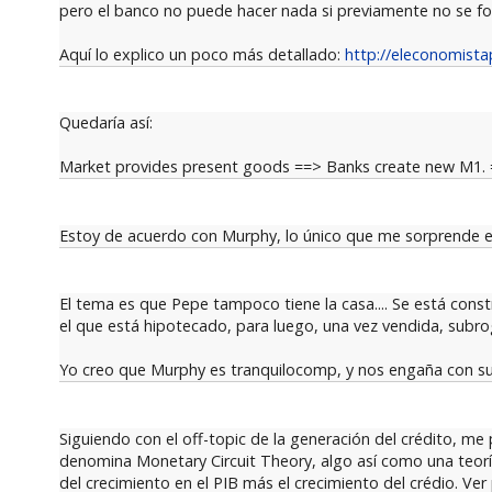
pero el banco no puede hacer nada si previamente no se for
Aquí lo explico un poco más detallado:
http://eleconomista
Quedaría así:
Market provides present goods ==> Banks create new M1. 
Estoy de acuerdo con Murphy, lo único que me sorprende es
El tema es que Pepe tampoco tiene la casa.... Se está cons
el que está hipotecado, para luego, una vez vendida, subroga
Yo creo que Murphy es tranquilocomp, y nos engaña con sus cr
Siguiendo con el off-topic de la generación del crédito, me
denomina Monetary Circuit Theory, algo así como una teorí
del crecimiento en el PIB más el crecimiento del crédio. Ve