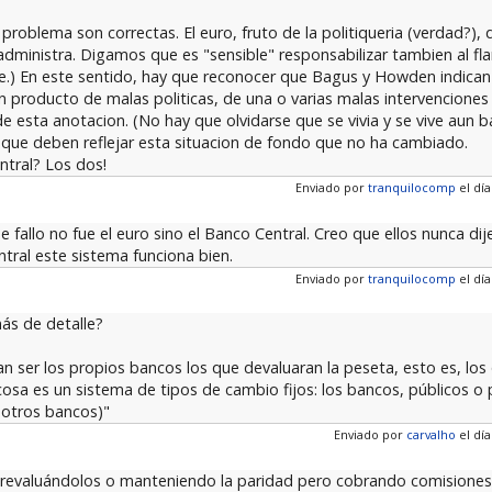
oblema son correctas. El euro, fruto de la politiqueria (verdad?), 
 administra. Digamos que es "sensible" responsabilizar tambien al f
ente.) En este sentido, hay que reconocer que Bagus y Howden indica
ron producto de malas politicas, de una o varias malas intervencion
 de esta anotacion. (No hay que olvidarse que se vivia y se vive aun b
que deben reflejar esta situacion de fondo que no ha cambiado.
ntral? Los dos!
Enviado por
tranquilocomp
el día
 fallo no fue el euro sino el Banco Central. Creo que ellos nunca dij
tral este sistema funciona bien.
Enviado por
tranquilocomp
el día
más de detalle?
an ser los propios bancos los que devaluaran la peseta, esto es, los
sa es un sistema de tipos de cambio fijos: los bancos, públicos o 
 otros bancos)"
Enviado por
carvalho
el día
a revaluándolos o manteniendo la paridad pero cobrando comisiones 