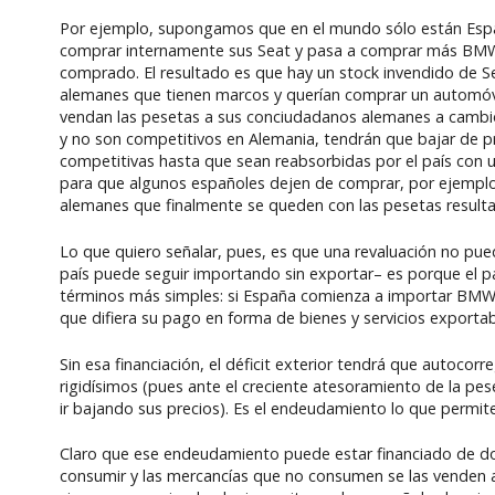
Por ejemplo, supongamos que en el mundo sólo están Españ
comprar internamente sus Seat y pasa a comprar más BMW
comprado. El resultado es que hay un stock invendido de 
alemanes que tienen marcos y querían comprar un automóvi
vendan las pesetas a sus conciudadanos alemanes a cambio
y no son competitivos en Alemania, tendrán que bajar de pr
competitivas hasta que sean reabsorbidas por el país con un
para que algunos españoles dejen de comprar, por ejemplo, v
alemanes que finalmente se queden con las pesetas result
Lo que quiero señalar, pues, es que una revaluación no pue
país puede seguir importando sin exportar– es porque el paí
términos más simples: si España comienza a importar BMW 
que difiera su pago en forma de bienes y servicios export
Sin esa financiación, el déficit exterior tendrá que autoco
rigidísimos (pues ante el creciente atesoramiento de la p
ir bajando sus precios). Es el endeudamiento lo que permit
Claro que ese endeudamiento puede estar financiado de dos
consumir y las mercancías que no consumen se las venden a 