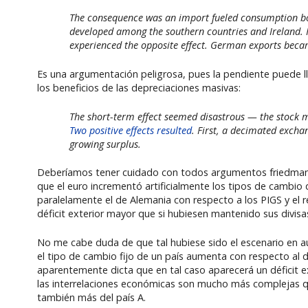
The consequence was an import fueled consumption boo
developed among the southern countries and Ireland. I
experienced the opposite effect. German exports becam
Es una argumentación peligrosa, pues la pendiente puede lle
los beneficios de las depreciaciones masivas:
The short-term effect seemed disastrous — the stock ma
Two positive effects resulted
. First, a decimated excha
growing surplus.
Deberíamos tener cuidado con todos argumentos friedmanit
que el euro incrementó artificialmente los tipos de cambio
paralelamente el de Alemania con respecto a los PIGS y el
déficit exterior mayor que si hubiesen mantenido sus divisa
No me cabe duda de que tal hubiese sido el escenario en au
el tipo de cambio fijo de un país aumenta con respecto al 
aparentemente dicta que en tal caso aparecerá un déficit ex
las interrelaciones económicas son mucho más complejas que
también más del país A.