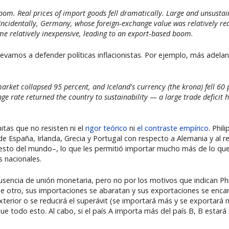
m. Real prices of import goods fell dramatically. Large and unsustai
ncidentally, Germany, whose foreign-exchange value was relatively re
e relatively inexpensive, leading to an export-based boom.
varnos a defender políticas inflacionistas. Por ejemplo, más adelan
rket collapsed 95 percent, and Iceland's currency (the krona) fell 60 
nge rate returned the country to sustainability — a large trade deficit 
as que no resisten ni el
rigor teórico
ni
el contraste empírico
. Phil
 de España, Irlanda, Grecia y Portugal con respecto a Alemania y al
 resto del mundo–, lo que les permitió importar mucho más de lo q
s nacionales.
sencia de unión monetaria, pero no por los motivos que indican Phil
de otro, sus importaciones se abaratan y sus exportaciones se encar
terior o se reducirá el superávit (se importará más y se exportará 
 todo esto. Al cabo, si el país A importa más del país B, B estará