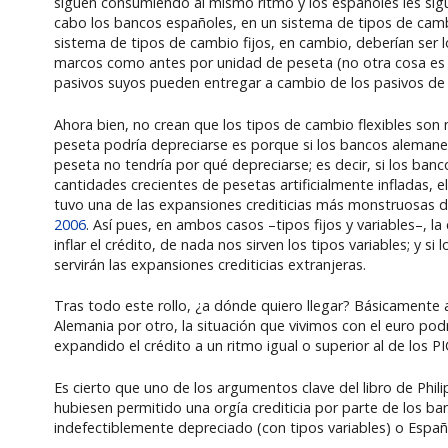
siguen consumiendo al mismo ritmo y los españoles les sigu
cabo los bancos españoles, en un sistema de tipos de camb
sistema de tipos de cambio fijos, en cambio, deberían ser 
marcos como antes por unidad de peseta (no otra cosa es u
pasivos suyos pueden entregar a cambio de los pasivos de 
Ahora bien, no crean que los tipos de cambio flexibles son 
peseta podría depreciarse es porque si los bancos alemanes
peseta no tendría por qué depreciarse; es decir, si los ba
cantidades crecientes de pesetas artificialmente infladas, 
tuvo una de las expansiones crediticias más monstruosas d
2006
. Así pues, en ambos casos –tipos fijos y variables–, la
inflar el crédito, de nada nos sirven los tipos variables; y 
servirán las expansiones crediticias extranjeras.
Tras todo este rollo, ¿a dónde quiero llegar? Básicamente a
Alemania por otro, la situación que vivimos con el euro p
expandido el crédito a un ritmo igual o superior al de los PI
Es cierto que uno de los argumentos clave del libro de Phili
hubiesen permitido una orgía crediticia por parte de los b
indefectiblemente depreciado (con tipos variables) o España 