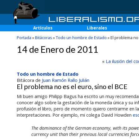
Artículos
Liberales
Portada
»
Bitácoras
»
Todo un hombre de Estado
»
El problema no 
14 de Enero de 2011
«
La ilusión del c
Todo un hombre de Estado
Bitácora de
Juan Ramón Rallo Julián
El problema no es el euro, sino el BCE
Mi buen amigo Philipp Bagus ha escrito un muy recomendab
conocer algo sobre la gestación de la moneda única y su in
profusión el libro, pero de momento quiero centrarme en 
interpretaciones. Por ejemplo, mi colega David Howden
esc
The dominance of the German economy, with its powerf
currency unit than their previous local currencies for