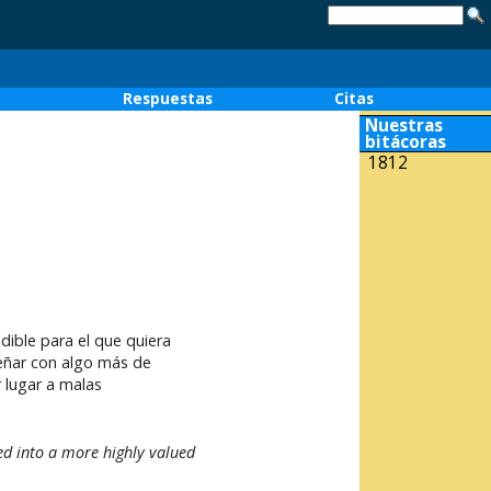
o
Respuestas
Citas
Nuestras
bitácoras
1812
ible para el que quiera
señar con algo más de
 lugar a malas
d into a more highly valued