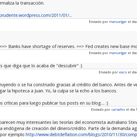
maliza la transacción.
prudente.wordpress.com/2011/01/...
Enviado por
manuelgar
el día
==> Banks have shortage of reserves. ==> Fed creates new base m
Enviado por
manuelgar
el día
 que diga que lo acaba de "descubrir" :)
Enviado por
eaco
el día
truyendo o se ha construido gracias al crédito del banco. Antes de 
r la hipoteca a Juan. Yo, la culpa se la echo a los bancos.
íticas para luego publicar tus posts en su blog.... :)
Enviado por
carvalho
el día 
 parecen muy interesantes las teorías del economista autraliano Stev
a endógena de creación del dinero/crédito. Parte de la demanda ag
r por ejemplo
http://www.debtdeflation.com/blogs/2010/11/30/comp.