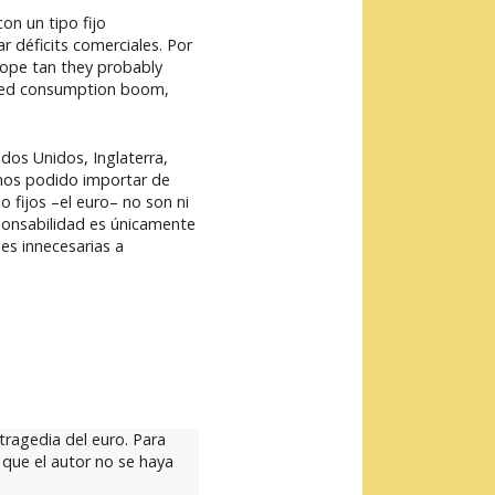
on un tipo fijo
 déficits comerciales. Por
rope tan they probably
anced consumption boom,
os Unidos, Inglaterra,
emos podido importar de
 fijos –el euro– no son ni
sponsabilidad es únicamente
es innecesarias a
tragedia del euro. Para
a que el autor no se haya