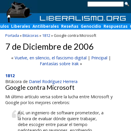
culos
Liberales
Antiliberales
Reseñas
Genocidio
Respuestas
Portada
»
Bitácoras
»
1812
»
Google contra Microsoft
7 de Diciembre de 2006
«
Vuelve, en silencio, el fascismo digital
|
Principal
|
Fantasías sobre Irak
»
1812
Bitácora de
Daniel Rodríguez Herrera
Google contra Microsoft
Mi último artículo versa sobre la lucha entre Microsoft y
Google por los mejores cerebros:
Así, un ingeniero de software prometedor, a
la hora de evaluar dónde quiere trabajar,
debe escoger entre pasar el tiempo
parloteando en reuniones, escribiendo