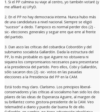
1. Si el PP culmina su viaje al centro, yo también votaré (y
me afiliaré a) UPyD.
2. En el PP no hay democracia interna. Nunca hubo más
de una candidatura a nivel nacional. Siempre se eligió
"sucesor" a dedo. Tampoco es normal perder dos (2) -
sic- elecciones generales y seguir erre que erre al frente
del partido.
3. Dan asco las críticas del cobardica Cobordón y del
submarino socialista Gallardón. Dada la estructura del
PP, lo más probable es que Aguirre no obtuviera ni
siquiera los compromisarios necesarios para presentarse
a la presidencia del partido. Pero ellos, Cobi y Gallardón,
sólo sacaron dos (2) -sic- votos en las pasadas
elecciones a la Presidencia del PP en la CAM.
Está todo muy claro. Clarísimo. Los principios liberal-
conservadores y las críticas al socialismo han sido los dos
pilares de las ideas de Esperanza Aguirre, al margen de
su brillantez como gestora-presidente de la CAM. Veo
telemadrid a diario y puedo dar buena fe de ello.
Gallardón, en cambio, no tiene adscripción ideológica