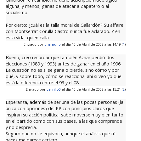
alguna; y menos, ganas de atacar a Zapatero o al
socialismo.
Por cierto: ¿cuál es la talla moral de Gallardón? Su affaire
con Montserrat Corulla Castro nunca fue aclarado. Y en
esta vida, quien calla...
Enviado por
unamuno
el día 10 de Abril de 2008 a las 14:19 (
1
)
Bueno, creo recordar que también Aznar perdió dos
elecciones (1989 y 1993) antes de ganar en el año 1996.
La cuestión no es si se gana o pierde, sino cómo y por
qué, y sobre todo, cómo se reacciona: ahí sí veo yo que
está la diferencia entre el 93 y el 08.
Enviado por
cerrillo0
el día 10 de Abril de 2008 a las 15:21 (
2
)
Esperanza, además de ser una de las pocas personas (la
única con opciones) del PP con principios claros que
inspiran su acción política, sabe moverse muy bien tanto
en el partido como con sus bases, a las que comprende
y no desprecia.
Seguro que no se equivoca, aunque el análisis que tú
haces me parece certero.