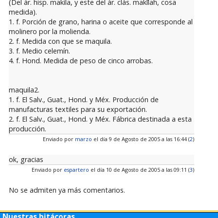
(Del ár. hisp. makíla, y este del ár. clás. makīlah, cosa
medida).
1. f. Porción de grano, harina o aceite que corresponde al
molinero por la molienda.
2. f. Medida con que se maquila.
3. f. Medio celemín.
4. f. Hond. Medida de peso de cinco arrobas.
maquila2.
1. f. El Salv., Guat., Hond. y Méx. Producción de
manufacturas textiles para su exportación.
2. f. El Salv., Guat., Hond. y Méx. Fábrica destinada a esta
producción.
Enviado por
marzo
el día 9 de Agosto de 2005 a las 16:44 (
2
)
ok, gracias
Enviado por
espartero
el día 10 de Agosto de 2005 a las 09:11 (
3
)
No se admiten ya más comentarios.
Nuestras bitácoras