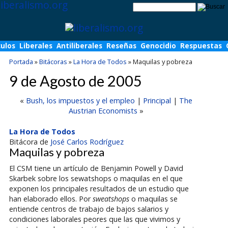
culos
Liberales
Antiliberales
Reseñas
Genocidio
Respuestas
Portada
»
Bitácoras
»
La Hora de Todos
»
Maquilas y pobreza
9 de Agosto de 2005
«
Bush, los impuestos y el empleo
|
Principal
|
The
Austrian Economists
»
La Hora de Todos
Bitácora de
José Carlos Rodríguez
Maquilas y pobreza
El CSM tiene un artículo de Benjamin Powell y David
Skarbek sobre los sewatshops o maquilas en el que
exponen los principales resultados de un estudio que
han elaborado ellos. Por
sweatshops
o maquilas se
entiende centros de trabajo de bajos salarios y
condiciones laborales peores que las que vivimos y