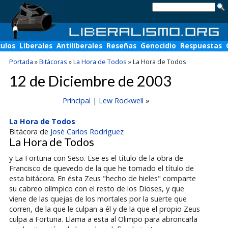
culos
Liberales
Antiliberales
Reseñas
Genocidio
Respuestas
Portada
»
Bitácoras
»
La Hora de Todos
»
La Hora de Todos
12 de Diciembre de 2003
Principal
|
Lew Rockwell
»
La Hora de Todos
Bitácora de
José Carlos Rodríguez
La Hora de Todos
y La Fortuna con Seso. Ese es el título de la obra de
Francisco de quevedo de la que he tomado el título de
esta bitácora. En ésta Zeus "hecho de hieles" comparte
su cabreo olímpico con el resto de los Dioses, y que
viene de las quejas de los mortales por la suerte que
corren, de la que le culpan a él y de la que el propio Zeus
culpa a Fortuna. Llama a esta al Olimpo para abroncarla