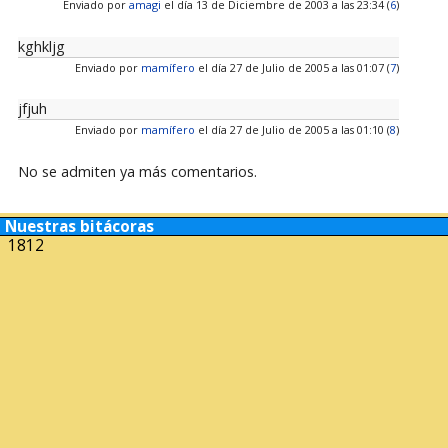
Enviado por
amagi
el día 13 de Diciembre de 2003 a las 23:34 (
6
)
kghkljg
Enviado por
mamífero
el día 27 de Julio de 2005 a las 01:07 (
7
)
jfjuh
Enviado por
mamífero
el día 27 de Julio de 2005 a las 01:10 (
8
)
No se admiten ya más comentarios.
Nuestras bitácoras
1812