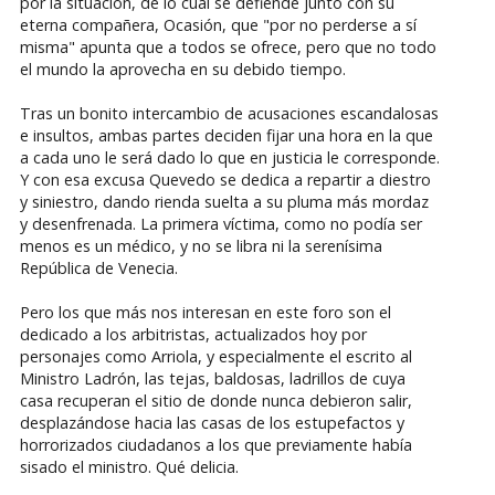
por la situación, de lo cual se defiende junto con su
eterna compañera, Ocasión, que "por no perderse a sí
misma" apunta que a todos se ofrece, pero que no todo
el mundo la aprovecha en su debido tiempo.
Tras un bonito intercambio de acusaciones escandalosas
e insultos, ambas partes deciden fijar una hora en la que
a cada uno le será dado lo que en justicia le corresponde.
Y con esa excusa Quevedo se dedica a repartir a diestro
y siniestro, dando rienda suelta a su pluma más mordaz
y desenfrenada. La primera víctima, como no podía ser
menos es un médico, y no se libra ni la serenísima
República de Venecia.
Pero los que más nos interesan en este foro son el
dedicado a los arbitristas, actualizados hoy por
personajes como Arriola, y especialmente el escrito al
Ministro Ladrón, las tejas, baldosas, ladrillos de cuya
casa recuperan el sitio de donde nunca debieron salir,
desplazándose hacia las casas de los estupefactos y
horrorizados ciudadanos a los que previamente había
sisado el ministro. Qué delicia.