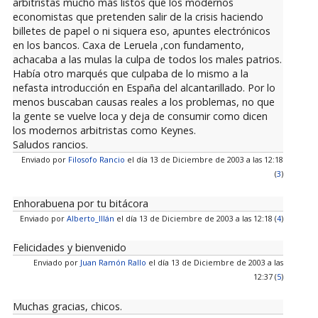
arbitristas mucho más listos que los modernos
economistas que pretenden salir de la crisis haciendo
billetes de papel o ni siquera eso, apuntes electrónicos
en los bancos. Caxa de Leruela ,con fundamento,
achacaba a las mulas la culpa de todos los males patrios.
Había otro marqués que culpaba de lo mismo a la
nefasta introducción en España del alcantarillado. Por lo
menos buscaban causas reales a los problemas, no que
la gente se vuelve loca y deja de consumir como dicen
los modernos arbitristas como Keynes.
Saludos rancios.
Enviado por
Filosofo Rancio
el día 13 de Diciembre de 2003 a las 12:18
(
3
)
Enhorabuena por tu bitácora
Enviado por
Alberto_Illán
el día 13 de Diciembre de 2003 a las 12:18 (
4
)
Felicidades y bienvenido
Enviado por
Juan Ramón Rallo
el día 13 de Diciembre de 2003 a las
12:37 (
5
)
Muchas gracias, chicos.