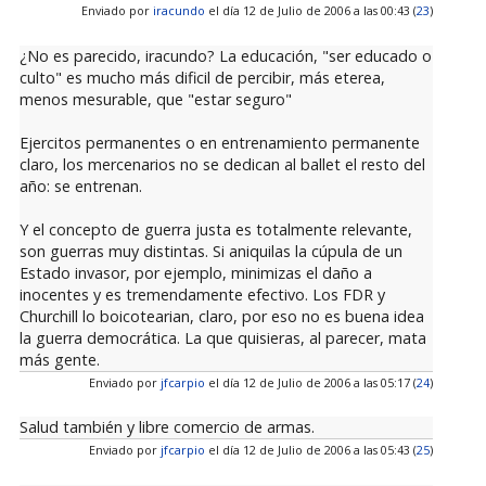
Enviado por
iracundo
el día 12 de Julio de 2006 a las 00:43 (
23
)
¿No es parecido, iracundo? La educación, "ser educado o
culto" es mucho más dificil de percibir, más eterea,
menos mesurable, que "estar seguro"
Ejercitos permanentes o en entrenamiento permanente
claro, los mercenarios no se dedican al ballet el resto del
año: se entrenan.
Y el concepto de guerra justa es totalmente relevante,
son guerras muy distintas. Si aniquilas la cúpula de un
Estado invasor, por ejemplo, minimizas el daño a
inocentes y es tremendamente efectivo. Los FDR y
Churchill lo boicotearian, claro, por eso no es buena idea
la guerra democrática. La que quisieras, al parecer, mata
más gente.
Enviado por
jfcarpio
el día 12 de Julio de 2006 a las 05:17 (
24
)
Salud también y libre comercio de armas.
Enviado por
jfcarpio
el día 12 de Julio de 2006 a las 05:43 (
25
)