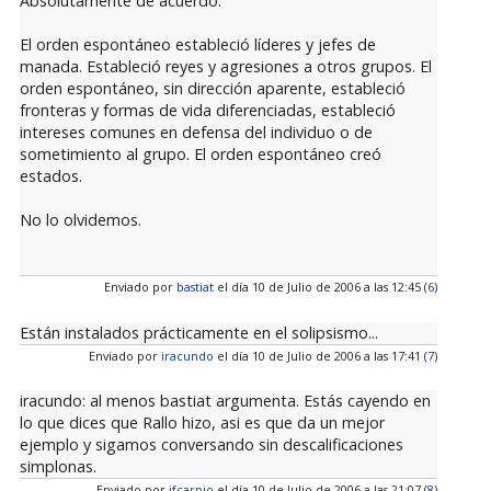
Absolutamente de acuerdo.
El orden espontáneo estableció líderes y jefes de
manada. Estableció reyes y agresiones a otros grupos. El
orden espontáneo, sin dirección aparente, estableció
fronteras y formas de vida diferenciadas, estableció
intereses comunes en defensa del individuo o de
sometimiento al grupo. El orden espontáneo creó
estados.
No lo olvidemos.
Enviado por
bastiat
el día 10 de Julio de 2006 a las 12:45 (
6
)
Están instalados prácticamente en el solipsismo...
Enviado por
iracundo
el día 10 de Julio de 2006 a las 17:41 (
7
)
iracundo: al menos bastiat argumenta. Estás cayendo en
lo que dices que Rallo hizo, asi es que da un mejor
ejemplo y sigamos conversando sin descalificaciones
simplonas.
Enviado por
jfcarpio
el día 10 de Julio de 2006 a las 21:07 (
8
)