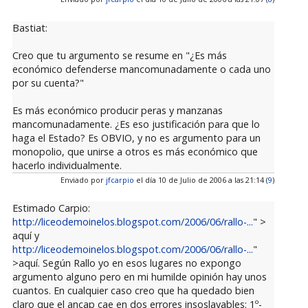
Bastiat:
Creo que tu argumento se resume en "¿Es más
económico defenderse mancomunadamente o cada uno
por su cuenta?"
Es más económico producir peras y manzanas
mancomunadamente. ¿Es eso justificación para que lo
haga el Estado? Es OBVIO, y no es argumento para un
monopolio, que unirse a otros es más económico que
hacerlo individualmente.
Enviado por
jfcarpio
el día 10 de Julio de 2006 a las 21:14 (
9
)
Estimado Carpio:
http://liceodemoinelos.blogspot.com/2006/06/rallo-...
" >
aquí y
http://liceodemoinelos.blogspot.com/2006/06/rallo-...
"
>aquí. Según Rallo yo en esos lugares no expongo
argumento alguno pero en mi humilde opinión hay unos
cuantos. En cualquier caso creo que ha quedado bien
claro que el ancap cae en dos errores insoslayables: 1º-