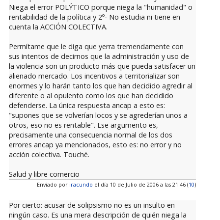
Niega el error POLÝTICO porque niega la "humanidad" o
rentabilidad de la política y 2º- No estudia ni tiene en
cuenta la ACCIÓN COLECTIVA.
Permítame que le diga que yerra tremendamente con
sus intentos de decirnos que la administración y uso de
la violencia son un producto más que pueda satisfacer un
alienado mercado. Los incentivos a territorializar son
enormes y lo harán tanto los que han decidido agredir al
diferente o al opulento como los que han decidido
defenderse. La única respuesta ancap a esto es:
"supones que se volverían locos y se agrederían unos a
otros, eso no es rentable". Ese argumento es,
precisamente una consecuencia normal de los dos
errores ancap ya mencionados, esto es: no error y no
acción colectiva. Touché.
Salud y libre comercio
Enviado por
iracundo
el día 10 de Julio de 2006 a las 21:46 (
10
)
Por cierto: acusar de solipsismo no es un insulto en
ningún caso. Es una mera descripción de quién niega la