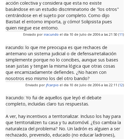
acción colectiva y considera que esta no existe
basándose en un estudio discriminatorio de "los otros"
centrándose en el sujeto por completo. Como dijo
Bastiat el entorno importa, ¡y cómo! Solipsista pues
quien niegue ese entorno.
Enviado por
iracundo
el día 10 de Julio de 2006 a las 21:50 (
11
)
iracundo: lo que me preocupa es que rechaces de
antemano un sistema judicial o de defensa/retaliación
simplemente porque no lo concibes, aunque sus bases
sean justas y tengan la misma lógica que otras cosas
que encarnizadamente defiendes. ¿No hacen con
nosotros eso mismo los del otro bando?
Enviado por
jfcarpio
el día 10 de Julio de 2006 a las 22:11 (
12
)
Iracundo: Yo fui de aquellos que leyó el debate
completo, incluidas claro tus respuestas.
A ver, hay incentivos a territorializar. Incluso los hay para
que territorializen tu casa y tu automóvil. ¿Eso cambia la
naturaleza del problema? No. Un ladrón es alguien a ser
rechazado, prevenido, educado (no educar ladrones),