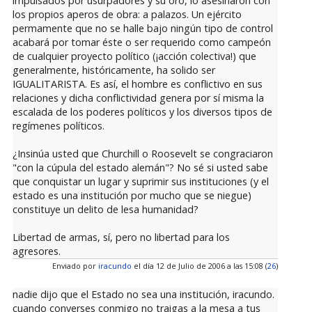
impulsados por usurpadores y su oro, lo asesinaron con
los propios aperos de obra: a palazos. Un ejército
permamente que no se halle bajo ningún tipo de control
acabará por tomar éste o ser requerido como campeón
de cualquier proyecto político (¡acción colectiva!) que
generalmente, históricamente, ha solido ser
IGUALITARISTA. Es así, el hombre es conflictivo en sus
relaciones y dicha conflictividad genera por sí misma la
escalada de los poderes políticos y los diversos tipos de
regímenes políticos.
¿Insinúa usted que Churchill o Roosevelt se congraciaron
"con la cúpula del estado alemán"? No sé si usted sabe
que conquistar un lugar y suprimir sus instituciones (y el
estado es una institución por mucho que se niegue)
constituye un delito de lesa humanidad?
Libertad de armas, sí, pero no libertad para los
agresores.
Enviado por
iracundo
el día 12 de Julio de 2006 a las 15:08 (
26
)
nadie dijo que el Estado no sea una institución, iracundo.
cuando converses conmigo no traigas a la mesa a tus