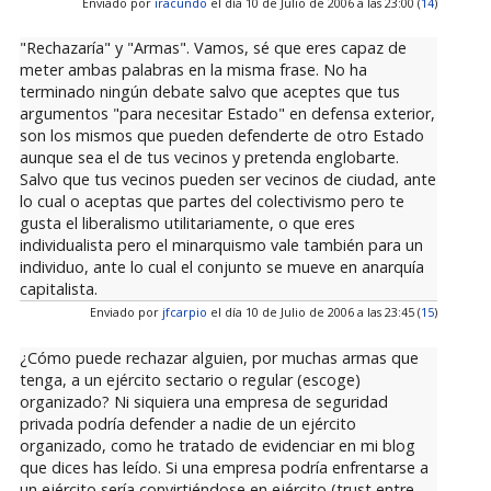
Enviado por
iracundo
el día 10 de Julio de 2006 a las 23:00 (
14
)
"Rechazaría" y "Armas". Vamos, sé que eres capaz de
meter ambas palabras en la misma frase. No ha
terminado ningún debate salvo que aceptes que tus
argumentos "para necesitar Estado" en defensa exterior,
son los mismos que pueden defenderte de otro Estado
aunque sea el de tus vecinos y pretenda englobarte.
Salvo que tus vecinos pueden ser vecinos de ciudad, ante
lo cual o aceptas que partes del colectivismo pero te
gusta el liberalismo utilitariamente, o que eres
individualista pero el minarquismo vale también para un
individuo, ante lo cual el conjunto se mueve en anarquía
capitalista.
Enviado por
jfcarpio
el día 10 de Julio de 2006 a las 23:45 (
15
)
¿Cómo puede rechazar alguien, por muchas armas que
tenga, a un ejército sectario o regular (escoge)
organizado? Ni siquiera una empresa de seguridad
privada podría defender a nadie de un ejército
organizado, como he tratado de evidenciar en mi blog
que dices has leído. Si una empresa podría enfrentarse a
un ejército sería convirtiéndose en ejército (trust entre