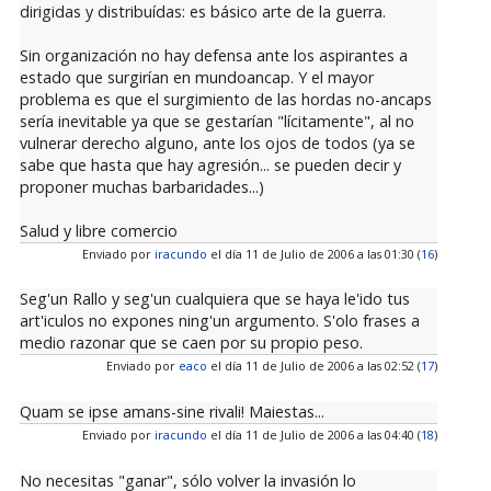
dirigidas y distribuídas: es básico arte de la guerra.
Sin organización no hay defensa ante los aspirantes a
estado que surgirían en mundoancap. Y el mayor
problema es que el surgimiento de las hordas no-ancaps
sería inevitable ya que se gestarían "lícitamente", al no
vulnerar derecho alguno, ante los ojos de todos (ya se
sabe que hasta que hay agresión... se pueden decir y
proponer muchas barbaridades...)
Salud y libre comercio
Enviado por
iracundo
el día 11 de Julio de 2006 a las 01:30 (
16
)
Seg'un Rallo y seg'un cualquiera que se haya le'ido tus
art'iculos no expones ning'un argumento. S'olo frases a
medio razonar que se caen por su propio peso.
Enviado por
eaco
el día 11 de Julio de 2006 a las 02:52 (
17
)
Quam se ipse amans-sine rivali! Maiestas...
Enviado por
iracundo
el día 11 de Julio de 2006 a las 04:40 (
18
)
No necesitas "ganar", sólo volver la invasión lo