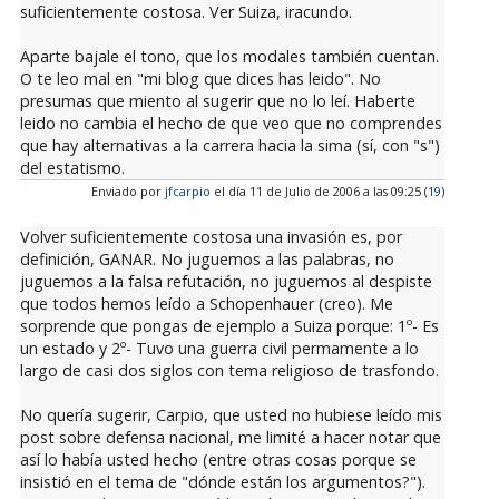
suficientemente costosa. Ver Suiza, iracundo.
Aparte bajale el tono, que los modales también cuentan.
O te leo mal en "mi blog que dices has leido". No
presumas que miento al sugerir que no lo leí. Haberte
leido no cambia el hecho de que veo que no comprendes
que hay alternativas a la carrera hacia la sima (sí, con "s")
del estatismo.
Enviado por
jfcarpio
el día 11 de Julio de 2006 a las 09:25 (
19
)
Volver suficientemente costosa una invasión es, por
definición, GANAR. No juguemos a las palabras, no
juguemos a la falsa refutación, no juguemos al despiste
que todos hemos leído a Schopenhauer (creo). Me
sorprende que pongas de ejemplo a Suiza porque: 1º- Es
un estado y 2º- Tuvo una guerra civil permamente a lo
largo de casi dos siglos con tema religioso de trasfondo.
No quería sugerir, Carpio, que usted no hubiese leído mis
post sobre defensa nacional, me limité a hacer notar que
así lo había usted hecho (entre otras cosas porque se
insistió en el tema de "dónde están los argumentos?").