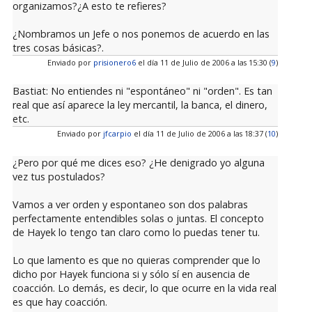
organizamos?¿A esto te refieres?
¿Nombramos un Jefe o nos ponemos de acuerdo en las
tres cosas básicas?.
Enviado por
prisionero6
el día 11 de Julio de 2006 a las 15:30 (
9
)
Bastiat: No entiendes ni "espontáneo" ni "orden". Es tan
real que así aparece la ley mercantil, la banca, el dinero,
etc.
Enviado por
jfcarpio
el día 11 de Julio de 2006 a las 18:37 (
10
)
¿Pero por qué me dices eso? ¿He denigrado yo alguna
vez tus postulados?
Vamos a ver orden y espontaneo son dos palabras
perfectamente entendibles solas o juntas. El concepto
de Hayek lo tengo tan claro como lo puedas tener tu.
Lo que lamento es que no quieras comprender que lo
dicho por Hayek funciona si y sólo sí en ausencia de
coacción. Lo demás, es decir, lo que ocurre en la vida real
es que hay coacción.