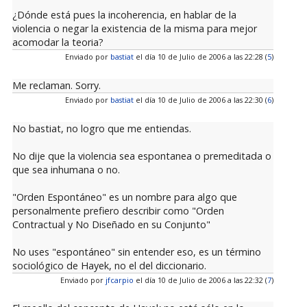
¿Dónde está pues la incoherencia, en hablar de la
violencia o negar la existencia de la misma para mejor
acomodar la teoria?
Enviado por
bastiat
el día 10 de Julio de 2006 a las 22:28 (
5
)
Me reclaman. Sorry.
Enviado por
bastiat
el día 10 de Julio de 2006 a las 22:30 (
6
)
No bastiat, no logro que me entiendas.
No dije que la violencia sea espontanea o premeditada o
que sea inhumana o no.
"Orden Espontáneo" es un nombre para algo que
personalmente prefiero describir como "Orden
Contractual y No Diseñado en su Conjunto"
No uses "espontáneo" sin entender eso, es un término
sociológico de Hayek, no el del diccionario.
Enviado por
jfcarpio
el día 10 de Julio de 2006 a las 22:32 (
7
)