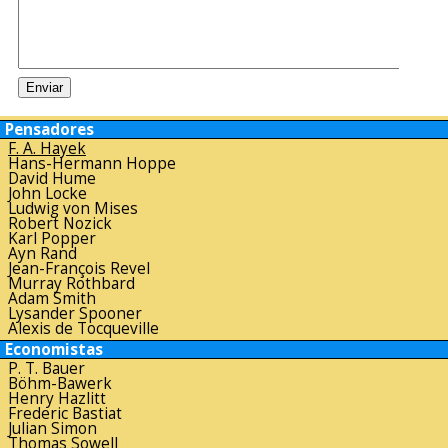
Pensadores
F. A. Hayek
Hans-Hermann Hoppe
David Hume
John Locke
Ludwig von Mises
Robert Nozick
Karl Popper
Ayn Rand
Jean-François Revel
Murray Rothbard
Adam Smith
Lysander Spooner
Alexis de Tocqueville
Economistas
P. T. Bauer
Böhm-Bawerk
Henry Hazlitt
Frederic Bastiat
Julian Simon
Thomas Sowell