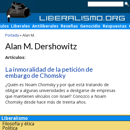
culos
Liberales
Antiliberales
Reseñas
Genocidio
Respuestas
Portada
»
Alan M.
Alan M. Dershowitz
Artículos:
La inmoralidad de la petición de
embargo de Chomsky
¿Quién es Noam Chomsky y por qué está tratando de
obligar a algunas universidades a desligarse de empresas
que mantienen vínculos con Israel? Conozco a Noam
Chomsky desde hace más de treinta años.
Liberalismo
Filosofía y ética
Política