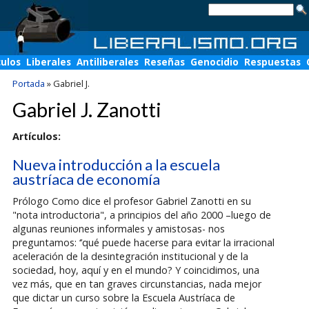
culos
Liberales
Antiliberales
Reseñas
Genocidio
Respuestas
Portada
»
Gabriel J.
Gabriel J. Zanotti
Artículos:
Nueva introducción a la escuela
austríaca de economía
Prólogo Como dice el profesor Gabriel Zanotti en su
"nota introductoria", a principios del año 2000 –luego de
algunas reuniones informales y amistosas- nos
preguntamos: ‘’qué puede hacerse para evitar la irracional
aceleración de la desintegración institucional y de la
sociedad, hoy, aquí y en el mundo? Y coincidimos, una
vez más, que en tan graves circunstancias, nada mejor
que dictar un curso sobre la Escuela Austríaca de