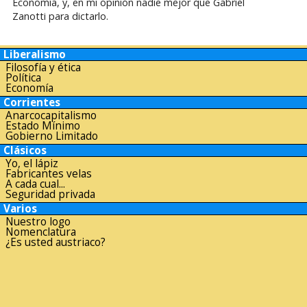
Economía, y, en mi opinión nadie mejor que Gabriel
Zanotti para dictarlo.
Liberalismo
Filosofía y ética
Política
Economía
Corrientes
Anarcocapitalismo
Estado Mínimo
Gobierno Limitado
Clásicos
Yo, el lápiz
Fabricantes velas
A cada cual...
Seguridad privada
Varios
Nuestro logo
Nomenclatura
¿Es usted austriaco?