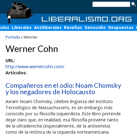
culos
Liberales
Antiliberales
Reseñas
Genocidio
Respuestas
Portada
»
Werner
Werner Cohn
URL:
http://www.wernercohn.com/
Artículos:
Compañeros en el odio: Noam Chomsky
y los negadores de Holocausto
Avram Noam Chomsky, célebre lingüista del Instituto
Tecnológico de Massachussets, es sin embargo más
conocido por su filosofía izquierdista. Este libro pretende
dejar claro que, en realidad, esa filosofía proviene tanto
de la ultraderecha (especialmente, de la antisemita)
como de la retórica de la izquierda norteamericana.