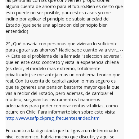
las personas con las que conviven les proporcionen
alguna cuenta de ahorro para el futuro.Bien es cierto que
esto puede no ser posible, para estos casos yo me
inclino por aplicar el principio de subsidiariedad del
Estado (que seria una aplicacion del principio bien
entendido)
2º ¿Qué pasaría con personas que vivieran lo suficiente
para agotar sus ahorros? Nadie sabe cuanto va a vivir... --
-> Este es el problema de la llamada "seleccion adversa",
que en este caso concreto y vista la experiencia chilena
(es decir, el modelo mas extremo, totalmente
privatizado) se me antoja mas un problema teorico que
real. Con tu cuenta de capitalizacion lo mas seguro es
que te generes una pension bastante mayor que la que
vas a recibir del Estado, pero ademas, de cambiar el
modelo, surgirian los instrumentos financieros
adecuados para poder comprar rentas vitalicias, como
ocurre en Chile. Para informarte bien sobre esto visita
http://www.safp.cl/preg_frecuentes/index.html
En cuanto a la dignidad, que tu ligas a un determinado
nivel economico, habria mucho que discutir, y aqui se