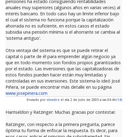
pensiones ha estado consiguiendo rentabilidades
anuales muy superiores (algunos años en varias veces) al
interés bancario. En todo caso hay un límite inferior bajo
el cual el sistema no funciona porque la capitalización
ahorrada no es suficiente, en estos casos el estado
subsidia una pensión mínima si el ahorrante se cambia al
'sistema antiguo'.
Otra ventaja del sistema es que se puede retirar el
capital o parte de él para emprender algún negocio ya
que en todo momento son fondos propios garantizados
por el estado. Las inversiones que las capitalizadoras de
estos fondos pueden hacer están muy limitadas y
controladas en sus inversiones. Este sistema lo ideó José
Piñera, se puede encontrar más detalle en su página
www.josepinera.com
Enviado por
silvestre
el día 2 de Julio de 2005 a las 04:44 (
14
)
Harriseldon y Ratzinger: Muchas gracias por contestar.
Ratzinger, con respecto a la primera pregunta, parece
óptima tu forma de enfocar la respuesta. Es decir, para
esos casos aplicar el principio de subsidiariedad. Sin