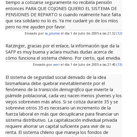
tiempo a cotizarse seguramente no recibiría pensión
entonces PARA QUE COJONES QUIERO EL SISTEMA DE
PENSIONES DE REPARTO si cuando realmente hace falta
que sea solidario no lo es. Ya me cuidaré yo de los míos
pero no me ayuden por favor.
Enviado por
la_pluma
el día 1 de Julio de 2005 a las 21:32 (
12
)
Ratzinger, gracias por el enlace, la información que da la
SAFP es muy buena y aclara muchas dudas acerca de
cómo funciona el sistema chileno. Por cierto, qué envidia.
Enviado por
aeri
el día 1 de Julio de 2005 a las 21:40 (
13
)
El sistema de seguridad social derivado de la idea
bismarkiana debe quebrar inevitablemente por el
fenómeno de la
transición demográfica
que invierte la
piámide poblacional, cada vez nacen menos jóvenes y los
viejos sobreviven más años. Si se cotiza durante 35 y se
sobrevive otros 35 es necesario un incremento de la
fuerza laboral en más que decuplicarse para financiar un
sistema distributivo. La capitalización individual privada
requiere ahorrar un capital suficiente para vivir de su
renta. El sistema chileno que maneja los fondos de