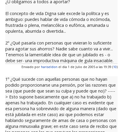
¿U obligamos a todos a aportar?
El concepto de vida Digna sale excede la política y es
ambiguo: puedes hablar de vida cómoda o incómoda,
frustrada o plena, melancólica o eufórica, arruinada u
opulenta, aburrida o divertida...
2º ¿Qué pasaría con personas que vivieran lo suficiente
para agotar sus ahorros? Nadie sabe cuanto va a vivir...
Tenemos la lamentable idea de que un jubilado es - o
debe ser- una improductiva máquina de gula insaciable.
Enviado por
hariseldon
el día 1 de Julio de 2005 a las 19:39 (
10
)
1º ¿Qué sucede con aquellas personas que no hayan
podido proporcionarse una pensión, por las razones que
sea (que puede que sean su culpa y puede que no)? -----
> Esto supone basicamente que a) no ha trabajado b)
apenas ha trabajado. En cualquier caso es evidente que
esa persona ha sobrevivido de alguna manera (dado que
está jubilada en este caso) asi que podemos estar
hablando seguramente de amas de casa o personas con
alguna minusvalia grave; en este caso seria de recibo que