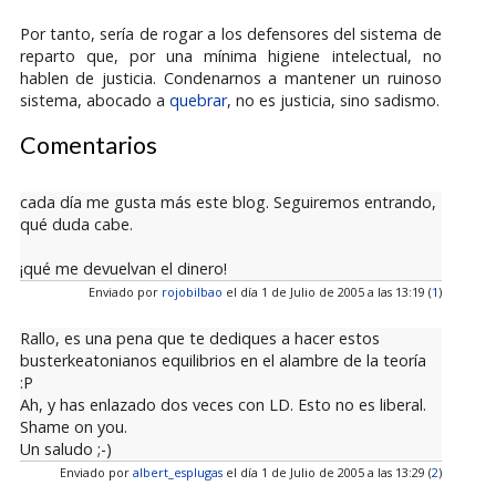
Por tanto, sería de rogar a los defensores del sistema de
reparto que, por una mínima higiene intelectual, no
hablen de justicia. Condenarnos a mantener un ruinoso
sistema, abocado a
quebrar
, no es justicia, sino sadismo.
Comentarios
cada día me gusta más este blog. Seguiremos entrando,
qué duda cabe.
¡qué me devuelvan el dinero!
Enviado por
rojobilbao
el día 1 de Julio de 2005 a las 13:19 (
1
)
Rallo, es una pena que te dediques a hacer estos
busterkeatonianos equilibrios en el alambre de la teoría
:P
Ah, y has enlazado dos veces con LD. Esto no es liberal.
Shame on you.
Un saludo ;-)
Enviado por
albert_esplugas
el día 1 de Julio de 2005 a las 13:29 (
2
)