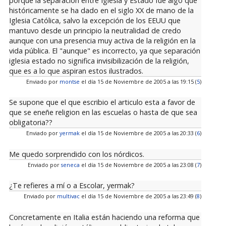
porque la separación entre Iglesia y Estado fue algo que
históricamente se ha dado en el siglo XX de mano de la
Iglesia Católica, salvo la excepción de los EEUU que
mantuvo desde un principio la neutralidad de credo
aunque con una presencia muy activa de la religión en la
vida pública. El "aunque" es incorrecto, ya que separación
iglesia estado no significa invisibilización de la religión,
que es a lo que aspiran estos ilustrados.
Enviado por
montse
el día 15 de Noviembre de 2005 a las 19:15 (
5
)
Se supone que el que escribio el articulo esta a favor de
que se eneñe religion en las escuelas o hasta de que sea
obligatoria??
Enviado por
yermak
el día 15 de Noviembre de 2005 a las 20:33 (
6
)
Me quedo sorprendido con los nórdicos.
Enviado por
seneca
el día 15 de Noviembre de 2005 a las 23:08 (
7
)
¿Te refieres a mí o a Escolar, yermak?
Enviado por
multivac
el día 15 de Noviembre de 2005 a las 23:49 (
8
)
Concretamente en Italia están haciendo una reforma que