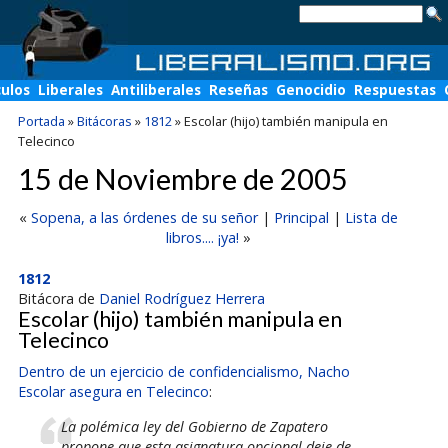
culos
Liberales
Antiliberales
Reseñas
Genocidio
Respuestas
Portada
»
Bitácoras
»
1812
»
Escolar (hijo) también manipula en
Telecinco
15 de Noviembre de 2005
«
Sopena, a las órdenes de su señor
|
Principal
|
Lista de
libros.... ¡ya!
»
1812
Bitácora de
Daniel Rodríguez Herrera
Escolar (hijo) también manipula en
Telecinco
Dentro de un ejercicio de confidencialismo, Nacho
Escolar asegura en Telecinco
:
La polémica ley del Gobierno de Zapatero
propone que esta asignatura opcional deje de