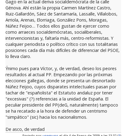
Gago en la actual deriva socialdemócrata de la calle
Génova. Ahí están la propia Carmen Martínez Castro,
Ruiz-Gallardón, Sáez de Santamaría, Lassalle, Villalobos,
Arriola, Arenas, Elorriaga, González Pons, Moragas,
Núñez Feijoo… Todos ellos gustan de ejercer como
como arraeces socialdemócratas, socialiberales,
intervencionistas y, faltaría más, centro-reformistas. Y
cualquier periodista o político crítico con sus totalitarias
posiciones cada día más difíciles de diferenciar del PSOE,
lo lleva claro.
Ýnimo pues para Víctor, y, de verdad, deseo los peores
resultados al actual PP. Empezando por las próximas
elecciones gallegas, donde se presenta un desnortado
Núñez Feijoo, cuyos disparates intelectuales pasan por
tachar de "españolista" el Estatuto andaluz por tener
"excesivas" (?) referencias a la unidad de España. El
peculiar presidente del PP(deG, naturalmente) tampoco
se ha recatado a la hora de defender un centrismo
"simpático" (sic) hacia los nacionalismos.
De asco, de verdad
Enviado por
unamuno
el día 4 de Enero de 2009 a las 13:32 (
5
)