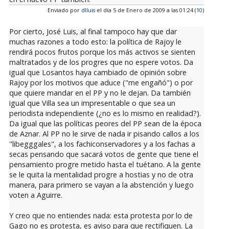
Enviado por
dlluis
el día 5 de Enero de 2009 a las 01:24 (
10
)
Por cierto, José Luis, al final tampoco hay que dar
muchas razones a todo esto: la política de Rajoy le
rendirá pocos frutos porque los más activos se sienten
maltratados y de los progres que no espere votos. Da
igual que Losantos haya cambiado de opinión sobre
Rajoy por los motivos que aduce ("me engañó") o por
que quiere mandar en el PP y no le dejan. Da también
igual que Villa sea un impresentable o que sea un
periodista independiente (¿no es lo mismo en realidad?).
Da igual que las políticas peores del PP sean de la época
de Aznar. Al PP no le sirve de nada ir pisando callos a los
"libegggales", a los fachiconservadores y a los fachas a
secas pensando que sacará votos de gente que tiene el
pensamiento progre metido hasta el tuétano. A la gente
se le quita la mentalidad progre a hostias y no de otra
manera, para primero se vayan a la abstención y luego
voten a Aguirre.
Y creo que no entiendes nada: esta protesta por lo de
Gago no es protesta, es aviso para que rectifiquen. La