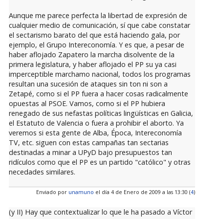
Aunque me parece perfecta la libertad de expresión de
cualquier medio de comunicación, sí que cabe constatar
el sectarismo barato del que está haciendo gala, por
ejemplo, el Grupo Intereconomía. Y es que, a pesar de
haber aflojado Zapatero la marcha disolvente de la
primera legislatura, y haber aflojado el PP su ya casi
imperceptible marchamo nacional, todos los programas
resultan una sucesión de ataques sin ton ni son a
Zetapé, como si el PP fuera a hacer cosas radicalmente
opuestas al PSOE. Vamos, como si el PP hubiera
renegado de sus nefastas políticas lingüísticas en Galicia,
el Estatuto de Valencia o fuera a prohibir el aborto. Ya
veremos si esta gente de Alba, Época, Intereconomía
TV, etc. siguen con estas campañas tan sectarias
destinadas a minar a UPyD bajo presupuestos tan
ridículos como que el PP es un partido "católico" y otras
necedades similares.
Enviado por
unamuno
el día 4 de Enero de 2009 a las 13:30 (
4
)
(y II) Hay que contextualizar lo que le ha pasado a Víctor