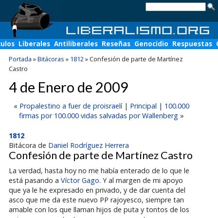
culos
Liberales
Antiliberales
Reseñas
Genocidio
Respuestas
Portada
»
Bitácoras
»
1812
»
Confesión de parte de Martínez
Castro
4 de Enero de 2009
«
Propalestino a fuer de proisraelí
|
Principal
|
100.000
firmas por 100.000 vidas salvadas por Wallenberg
»
1812
Bitácora de
Daniel Rodríguez Herrera
Confesión de parte de Martínez Castro
La verdad, hasta hoy no me había enterado de lo que le
está pasando a
Víctor Gago
. Y al margen de mi apoyo
que ya le he expresado en privado, y de dar cuenta del
asco que me da este nuevo PP rajoyesco, siempre tan
amable con los que llaman hijos de puta y tontos de los