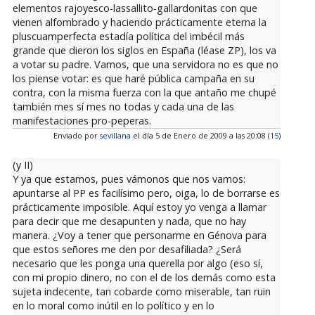
elementos rajoyesco-lassallito-gallardonitas con que
vienen alfombrado y haciendo prácticamente eterna la
pluscuamperfecta estadía política del imbécil más
grande que dieron los siglos en España (léase ZP), los va
a votar su padre. Vamos, que una servidora no es que no
los piense votar: es que haré pública campaña en su
contra, con la misma fuerza con la que antaño me chupé
también mes sí mes no todas y cada una de las
manifestaciones pro-peperas.
Enviado por
sevillana
el día 5 de Enero de 2009 a las 20:08 (
15
)
(y II)
Y ya que estamos, pues vámonos que nos vamos:
apuntarse al PP es facilísimo pero, oiga, lo de borrarse es
prácticamente imposible. Aquí estoy yo venga a llamar
para decir que me desapunten y nada, que no hay
manera. ¿Voy a tener que personarme en Génova para
que estos señores me den por desafiliada? ¿Será
necesario que les ponga una querella por algo (eso sí,
con mi propio dinero, no con el de los demás como esta
sujeta indecente, tan cobarde como miserable, tan ruin
en lo moral como inútil en lo político y en lo