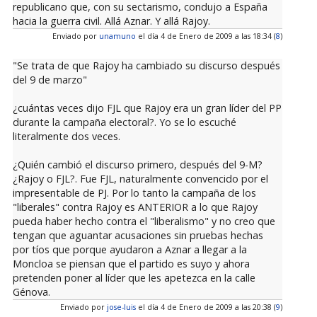
republicano que, con su sectarismo, condujo a España
hacia la guerra civil. Allá Aznar. Y allá Rajoy.
Enviado por
unamuno
el día 4 de Enero de 2009 a las 18:34 (
8
)
"Se trata de que Rajoy ha cambiado su discurso después
del 9 de marzo"
¿cuántas veces dijo FJL que Rajoy era un gran líder del PP
durante la campaña electoral?. Yo se lo escuché
literalmente dos veces.
¿Quién cambió el discurso primero, después del 9-M?
¿Rajoy o FJL?. Fue FJL, naturalmente convencido por el
impresentable de PJ. Por lo tanto la campaña de los
"liberales" contra Rajoy es ANTERIOR a lo que Rajoy
pueda haber hecho contra el "liberalismo" y no creo que
tengan que aguantar acusaciones sin pruebas hechas
por tíos que porque ayudaron a Aznar a llegar a la
Moncloa se piensan que el partido es suyo y ahora
pretenden poner al líder que les apetezca en la calle
Génova.
Enviado por
jose-luis
el día 4 de Enero de 2009 a las 20:38 (
9
)