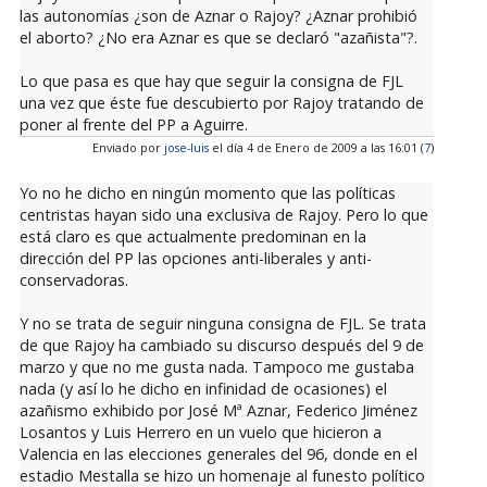
las autonomías ¿son de Aznar o Rajoy? ¿Aznar prohibió
el aborto? ¿No era Aznar es que se declaró "azañista"?.
Lo que pasa es que hay que seguir la consigna de FJL
una vez que éste fue descubierto por Rajoy tratando de
poner al frente del PP a Aguirre.
Enviado por
jose-luis
el día 4 de Enero de 2009 a las 16:01 (
7
)
Yo no he dicho en ningún momento que las políticas
centristas hayan sido una exclusiva de Rajoy. Pero lo que
está claro es que actualmente predominan en la
dirección del PP las opciones anti-liberales y anti-
conservadoras.
Y no se trata de seguir ninguna consigna de FJL. Se trata
de que Rajoy ha cambiado su discurso después del 9 de
marzo y que no me gusta nada. Tampoco me gustaba
nada (y así lo he dicho en infinidad de ocasiones) el
azañismo exhibido por José Mª Aznar, Federico Jiménez
Losantos y Luis Herrero en un vuelo que hicieron a
Valencia en las elecciones generales del 96, donde en el
estadio Mestalla se hizo un homenaje al funesto político