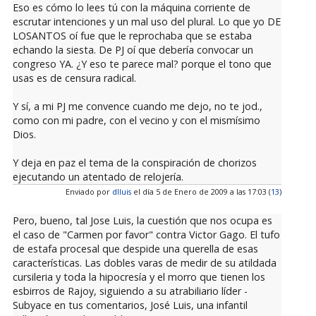
Eso es cómo lo lees tú con la máquina corriente de
escrutar intenciones y un mal uso del plural. Lo que yo DE
LOSANTOS oí fue que le reprochaba que se estaba
echando la siesta. De PJ oí que debería convocar un
congreso YA. ¿Y eso te parece mal? porque el tono que
usas es de censura radical.
Y sí, a mi PJ me convence cuando me dejo, no te jod.,
como con mi padre, con el vecino y con el mismísimo
Dios.
Y deja en paz el tema de la conspiración de chorizos
ejecutando un atentado de relojería.
Enviado por
dlluis
el día 5 de Enero de 2009 a las 17:03 (
13
)
Pero, bueno, tal Jose Luis, la cuestión que nos ocupa es
el caso de "Carmen por favor" contra Victor Gago. El tufo
de estafa procesal que despide una querella de esas
características. Las dobles varas de medir de su atildada
cursileria y toda la hipocresía y el morro que tienen los
esbirros de Rajoy, siguiendo a su atrabiliario líder -
Subyace en tus comentarios, José Luis, una infantil