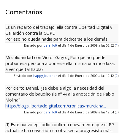
Comentarios
Es un reparto del trabajo: ella contra Libertad Digital y
Gallardón contra la COPE.
Por eso no queda nadie para dedicarse a los demás.
Enviado por
cerrillo0
el día 4 de Enero de 2009 a las 02:52 (
1
)
Mi solidaridad con Víctor Gago. ¿Por qué no puede
probar esa persona a ponerse ella misma una mordaza,
a ver qué tal habla?
Enviado por
happy_butcher
el día 4 de Enero de 2009 a las 12:12 (
2
)
Por cierto Daniel, ¿se debe a algo la necesidad del
comentario de baudilio (la nº 4) a la anotación de Pablo
Molina?
http://blogs.libertaddigital.com/cronicas-murciana...
Enviado por
cerrillo0
el día 4 de Enero de 2009 a las 12:54 (
3
)
(I) Este nuevo episodio confirma nuevamente que el PP
actual se ha convertido en otra secta progresista más.