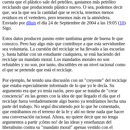
cuenta que el plástico sale del petróleo, gastamos más petróleo
reciclando que produciendo plástico nuevo. O sea, podemos decir
que, sea la que sea la cantidad que se recicla, tenemos menos
residuos en el vertedero, pero tenemos más en la atmósfera.
Enviado por
dlluis
el día 24 de Septiembre de 2004 a las 19:05 (
10
)
Sigo.
Estos datos producen pasmo entre tantísima gente de buena fe que
conozco. Pero hay algo más que contribuye a que esta servidumbre
sea voluntaria. La cuestión del reciclaje se ha llevado a las escuelas
y, basta hablar con un estudiante cualquiera, se está haciendo del
reciclaje un mandato moral. Los mandados morales no son
refutables y no son, por tanto, discutibles en un nivel racional como
el que se pretende que está el reciclaje.
Por ejemplo, he tenido una discusión con un "creyente" del reciclaje
que estaba especialmente informado de lo que yo le decía. Su
argumento era que yo tenía razón, pero que se trataba de "crear
conciencia" en las gentes con la idea de que llegado el día que el
reciclaje fuera verdaderamente algo bueno ya tendríamos hecha una
parte del trabajo. No seguí discutiendo por lo que he comentado,
que entrábamos en el terreno de la fe y ahí no tiene nada que hacer
una conversación racional. Ahora, no quiere decir que no tenga
argumentos a partir ¡cómo no! de las ideas y enseñanzas del
liberalismo contra su "mandato moral" apenas vestido con el