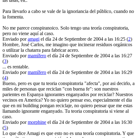
las tasas, etc.
Para llevarlo a cabo se vale de la ignoriancia del público, cuando no
la fomenta.
No me parece conspiranoico. Solo tengo una teoría conspiratoria,
pero no viene aquí al caso.
Enviado por
amagi
el día 24 de Septiembre de 2004 a las 16:25 (
2
)
Hombre, José Carlos, me imagino que incinerar residuos orgánicos
o utilizar la chatarra para fabricar acero.
Enviado por
mamífero
el día 24 de Septiembre de 2004 a las 16:27
(
3
)
... es rentable.
Enviado por
mamífero
el día 24 de Septiembre de 2004 a las 16:29
(
4
)
Bueno, pero es que tu teoria conspiratoria "afecta", por asi decirlo, a
miles de personas que reciclan "con buena fe": son nuestros
parientes en Espanya ignorantes enganyados por reciclar? Nuestros
vecinos en America? Yo no quiero pensar eso, especialmente el dia
que en mi building pongan reciclaje, no quiero pensar que me estas
llamando ignorante enganyado. Tu teoria conspiratoria si viene al
caso.
Enviado por
morphine
el día 24 de Septiembre de 2004 a las 16:30
(
5
)
Lo que dice Amagi es que esto no es una teoría conspiratoria. Y que