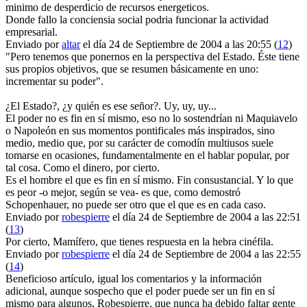
minimo de desperdicio de recursos energeticos.
Donde fallo la conciensia social podria funcionar la actividad
empresarial.
Enviado por
altar
el día 24 de Septiembre de 2004 a las 20:55 (
12
)
"Pero tenemos que ponernos en la perspectiva del Estado. Éste tiene
sus propios objetivos, que se resumen básicamente en uno:
incrementar su poder".
¿El Estado?, ¿y quién es ese señor?. Uy, uy, uy...
El poder no es fin en sí mismo, eso no lo sostendrían ni Maquiavelo
o Napoleón en sus momentos pontificales más inspirados, sino
medio, medio que, por su carácter de comodín multiusos suele
tomarse en ocasiones, fundamentalmente en el hablar popular, por
tal cosa. Como el dinero, por cierto.
Es el hombre el que es fin en sí mismo. Fin consustancial. Y lo que
es peor -o mejor, según se vea- es que, como demostró
Schopenhauer, no puede ser otro que el que es en cada caso.
Enviado por
robespierre
el día 24 de Septiembre de 2004 a las 22:51
(
13
)
Por cierto, Mamífero, que tienes respuesta en la hebra cinéfila.
Enviado por
robespierre
el día 24 de Septiembre de 2004 a las 22:55
(
14
)
Beneficioso artículo, igual los comentarios y la información
adicional, aunque sospecho que el poder puede ser un fin en sí
mismo para algunos, Robespierre, que nunca ha debido faltar gente