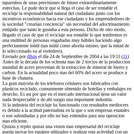
taparrabos de unas previsiones de futuro extraordinariamente
estrechas. Le pude decir que si llega el caso de ser rentable el
reciclaje la responsabilidad natural del ciudadano junto con los
incentivos económicos hacia ese ciudadano y los emprendedores de
la sociedad "crearían conciencia" sin necesidad del adoctrinamiento
estúpido que tanto le gustaba a esta persona. Dicho de otro modo,
llegado el caso de que el reciclaje sea rentable lo que tendremos es
una multitud de personas engañadas muy hábiles haciendo algo
perfectamente inútil (tan inútil como ahorita mismo, que la mitad de
lo seleccionado va al vertedero).
Enviado por
dlluis
el día 24 de Septiembre de 2004 a las 19:11 (
11
)
Antes de la decada de los ochenta mas de 2 tercios de la produccion
mundial de acero provenian de la extraccion de mineral de hierro y
carbon. En la actualidad poco mas del 60% del acero se produce a
base de chatarra.
La gran mayoria de los telefonos celulares son fabricados con
plasticos reciclado, comunmente obtenido de botellas y embalajes en
desecho. Es asi por que en el mercado internacional tiene un valor
nada despreciable y de ahi surgio una importante industria.
Si la industria del reciclaje ha funcionado con resultados mediocres
es debido a la actitud paternalista en la que o son empresas estatales
o son subsidiadas y por ello no hay estimulos para una operacion
mas eficiente.
Quizas y repito quizas una vision mas empresarial del reciclaje
pueda inovar los equipos utilizados y realizar esta actividad con un