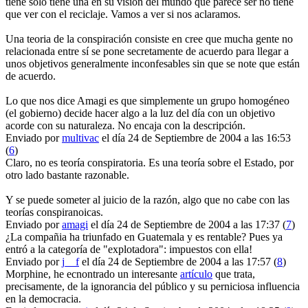
tiene sólo tiene una en su visión del mundo que parece ser no tiene
que ver con el reciclaje. Vamos a ver si nos aclaramos.
Una teoria de la conspiración consiste en cree que mucha gente no
relacionada entre sí se pone secretamente de acuerdo para llegar a
unos objetivos generalmente inconfesables sin que se note que están
de acuerdo.
Lo que nos dice Amagi es que simplemente un grupo homogéneo
(el gobierno) decide hacer algo a la luz del día con un objetivo
acorde con su naturaleza. No encaja con la descripción.
Enviado por
multivac
el día 24 de Septiembre de 2004 a las 16:53
(
6
)
Claro, no es teoría conspiratoria. Es una teoría sobre el Estado, por
otro lado bastante razonable.
Y se puede someter al juicio de la razón, algo que no cabe con las
teorías conspiranoicas.
Enviado por
amagi
el día 24 de Septiembre de 2004 a las 17:37 (
7
)
¿La compañia ha triunfado en Guatemala y es rentable? Pues ya
entró a la categoría de "explotadora": impuestos con ella!
Enviado por
j__f
el día 24 de Septiembre de 2004 a las 17:57 (
8
)
Morphine, he ecnontrado un interesante
artículo
que trata,
precisamente, de la ignorancia del público y su perniciosa influencia
en la democracia.