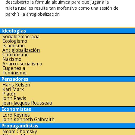
descubierto la fórmula alquímica para que jugar a la
ruleta rusa les resulte tan inofensivo como una sesión de
parchís: la antiglobalización.
Ideologías
Socialdemocracia
Ecologismo
Islamismo
Antiglobalización
Comunismo
Nazismo
Anarco-socialismo
Eugenesia
Feminismo
Pensadores
Hans Kelsen
Karl Marx
Platón
John Rawls
Jean-Jacques Rousseau
Economistas
Lord Keynes
John Kenneth Galbraith
Propagandistas
Noam Chomsky