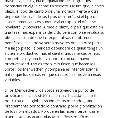
masónica, ni ninguna maquinación de las grandes
potencias en algún cenáculo secreto. Ocurre que, a corto
plazo, el tipo de cambio de una moneda frente a otra
depende del nivel de los tipos de interés; si el tipo de
interés americano es superior al europeo, el dólar se
revaluará, y viceversa. A medio plazo, el país que esté en
una fase más expansiva del ciclo verá cómo se revalúa su
divisa a causa de que las expectativas de obtener
beneficios en su bolsa serán mayores que en otra parte.
Y a largo plazo, la paridad dependerá de quién tenga un
sistema productivo más eficiente, unos mercados más
competitivos y una fuerza laboral con una mayor
productividad. Eso es todo. Y lo único que hacen los
Soros, los Meriwether, y compañía es intentar adivinar
antes que los demás en qué dirección se moverán esas
variables.
Si los Meriwether y los Soros estuvieron a punto de
provocar una crisis sistémica en la crisis asiática no fue
por culpa de la globalización de los mercados, sino
precisamente por todo lo contrario: por la globalización
de los no mercados. Porque en las hiperintervenidas e
hiperestatistas economías de los
tigres asiáticos
los