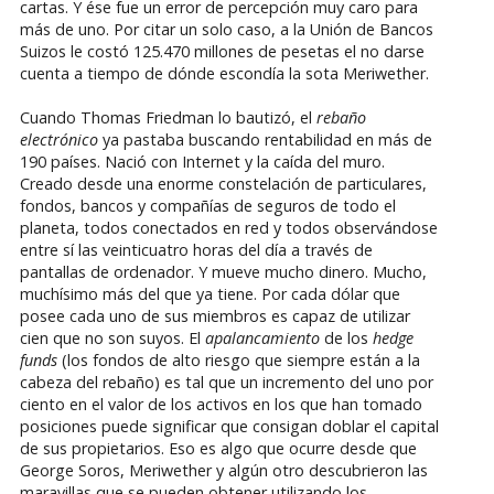
cartas. Y ése fue un error de percepción muy caro para
más de uno. Por citar un solo caso, a la Unión de Bancos
Suizos le costó 125.470 millones de pesetas el no darse
cuenta a tiempo de dónde escondía la sota Meriwether.
Cuando Thomas Friedman lo bautizó, el
rebaño
electrónico
ya pastaba buscando rentabilidad en más de
190 países. Nació con Internet y la caída del muro.
Creado desde una enorme constelación de particulares,
fondos, bancos y compañías de seguros de todo el
planeta, todos conectados en red y todos observándose
entre sí las veinticuatro horas del día a través de
pantallas de ordenador. Y mueve mucho dinero. Mucho,
muchísimo más del que ya tiene. Por cada dólar que
posee cada uno de sus miembros es capaz de utilizar
cien que no son suyos. El
apalancamiento
de los
hedge
funds
(los fondos de alto riesgo que siempre están a la
cabeza del rebaño) es tal que un incremento del uno por
ciento en el valor de los activos en los que han tomado
posiciones puede significar que consigan doblar el capital
de sus propietarios. Eso es algo que ocurre desde que
George Soros, Meriwether y algún otro descubrieron las
maravillas que se pueden obtener utilizando los