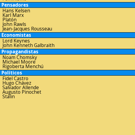
Pensadores
Hans Kelsen
Karl Marx
Platón
John Rawls
Jean-Jacques Rousseau
Economistas
Lord Keynes
John Kenneth Galbraith
Propagandistas
Noam Chomsky
Michael Moore
Rigoberta Menchú
Políticos
Fidel Castro
Hugo Chávez
Salvador Allende
Augusto Pinochet
Stalin