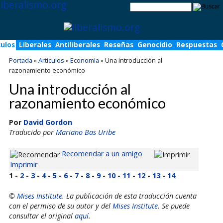
culos
Liberales
Antiliberales
Reseñas
Genocidio
Respuestas
Portada
»
Artículos
»
Economía
»
Una introducción al
razonamiento económico
Una introducción al
razonamiento económico
Por
David Gordon
Traducido por
Mariano Bas Uribe
Recomendar a un amigo
Imprimir
1 -
2
-
3
-
4
-
5
-
6
-
7
-
8
-
9
-
10
-
11
-
12
-
13
-
14
©
Mises Institute
. La publicación de esta traducción cuenta
con el permiso de su autor y del
Mises Institute
. Se puede
consultar el original
aquí
.