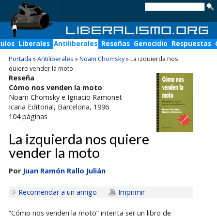
culos
Liberales
Antiliberales
Reseñas
Genocidio
Respuestas
Portada
»
Antiliberales
»
Noam Chomsky
»
La izquierda nos
quiere vender la moto
Reseña
Cómo nos venden la moto
Noam Chomsky e Ignacio Ramonet
Icaria Editorial
, Barcelona, 1996
104
páginas
La izquierda nos quiere
vender la moto
Por
Juan Ramón Rallo Julián
Recomendar a un amigo
Imprimir
“Cómo nos venden la moto” intenta ser un libro de