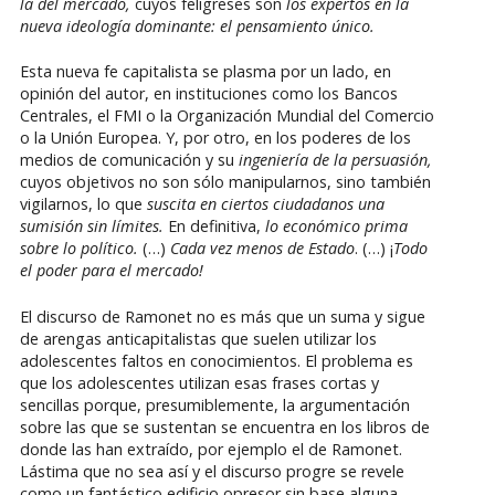
la del mercado,
cuyos feligreses son
los expertos en la
nueva ideología dominante: el pensamiento único.
Esta nueva fe capitalista se plasma por un lado, en
opinión del autor, en instituciones como los Bancos
Centrales, el FMI o la Organización Mundial del Comercio
o la Unión Europea. Y, por otro, en los poderes de los
medios de comunicación y su
ingeniería de la persuasión,
cuyos objetivos no son sólo manipularnos, sino también
vigilarnos, lo que
suscita en ciertos ciudadanos una
sumisión sin límites.
En definitiva,
lo económico prima
sobre lo político.
(…)
Cada vez menos de Estado
. (…) ¡
Todo
el poder para el mercado!
El discurso de Ramonet no es más que un suma y sigue
de arengas anticapitalistas que suelen utilizar los
adolescentes faltos en conocimientos. El problema es
que los adolescentes utilizan esas frases cortas y
sencillas porque, presumiblemente, la argumentación
sobre las que se sustentan se encuentra en los libros de
donde las han extraído, por ejemplo el de Ramonet.
Lástima que no sea así y el discurso progre se revele
como un fantástico edificio opresor sin base alguna.