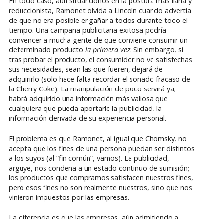
En todo caso, aún situándonos en la postura más llana y
reduccionista, Ramonet olvida a Lincoln cuando advertía
de que no era posible engañar a todos durante todo el
tiempo. Una campaña publicitaria exitosa podría
convencer a mucha gente de que conviene consumir un
determinado producto
la primera vez
. Sin embargo, si
tras probar el producto, el consumidor no ve satisfechas
sus necesidades, sean las que fueren, dejará de
adquirirlo (solo hace falta recordar el sonado fracaso de
la Cherry Coke). La manipulación de poco servirá ya;
habrá adquirido una información más valiosa que
cualquiera que pueda aportarle la publicidad, la
información derivada de su experiencia personal.
El problema es que Ramonet, al igual que Chomsky, no
acepta que los fines de una persona puedan ser distintos
a los suyos (al “fin común”, vamos). La publicidad,
arguye, nos condena a un estado continuo de sumisión;
los productos que compramos satisfacen nuestros fines,
pero esos fines no son realmente nuestros, sino que nos
vinieron impuestos por las empresas.
La diferencia es que las empresas, aún admitiendo a