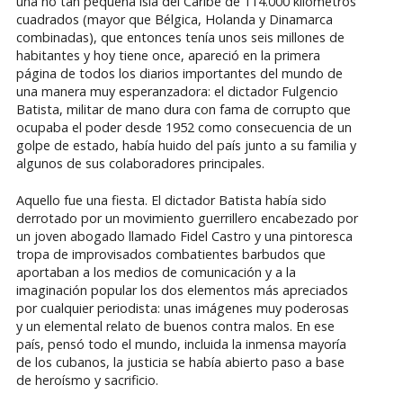
una no tan pequeña isla del Caribe de 114.000 kilómetros
cuadrados (mayor que Bélgica, Holanda y Dinamarca
combinadas), que entonces tenía unos seis millones de
habitantes y hoy tiene once, apareció en la primera
página de todos los diarios importantes del mundo de
una manera muy esperanzadora: el dictador Fulgencio
Batista, militar de mano dura con fama de corrupto que
ocupaba el poder desde 1952 como consecuencia de un
golpe de estado, había huido del país junto a su familia y
algunos de sus colaboradores principales.
Aquello fue una fiesta. El dictador Batista había sido
derrotado por un movimiento guerrillero encabezado por
un joven abogado llamado Fidel Castro y una pintoresca
tropa de improvisados combatientes barbudos que
aportaban a los medios de comunicación y a la
imaginación popular los dos elementos más apreciados
por cualquier periodista: unas imágenes muy poderosas
y un elemental relato de buenos contra malos. En ese
país, pensó todo el mundo, incluida la inmensa mayoría
de los cubanos, la justicia se había abierto paso a base
de heroísmo y sacrificio.