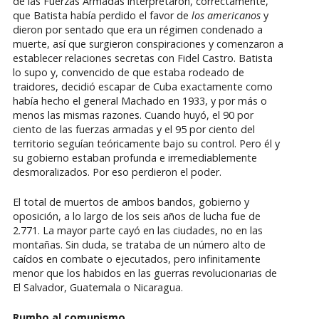
de las Fuerzas Armadas interpretaron, correctamente,
que Batista había perdido el favor de
los americanos
y
dieron por sentado que era un régimen condenado a
muerte, así que surgieron conspiraciones y comenzaron a
establecer relaciones secretas con Fidel Castro. Batista
lo supo y, convencido de que estaba rodeado de
traidores, decidió escapar de Cuba exactamente como
había hecho el general Machado en 1933, y por más o
menos las mismas razones. Cuando huyó, el 90 por
ciento de las fuerzas armadas y el 95 por ciento del
territorio seguían teóricamente bajo su control. Pero él y
su gobierno estaban profunda e irremediablemente
desmoralizados. Por eso perdieron el poder.
El total de muertos de ambos bandos, gobierno y
oposición, a lo largo de los seis años de lucha fue de
2.771. La mayor parte cayó en las ciudades, no en las
montañas. Sin duda, se trataba de un número alto de
caídos en combate o ejecutados, pero infinitamente
menor que los habidos en las guerras revolucionarias de
El Salvador, Guatemala o Nicaragua.
Rumbo al comunismo