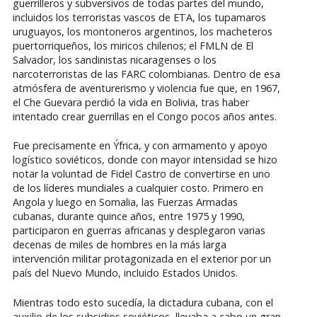
guerrilleros y subversivos de todas partes del mundo,
incluidos los terroristas vascos de ETA, los tupamaros
uruguayos, los montoneros argentinos, los macheteros
puertorriqueños, los miricos chilenos; el FMLN de El
Salvador, los sandinistas nicaragenses o los
narcoterroristas de las FARC colombianas. Dentro de esa
atmósfera de aventurerismo y violencia fue que, en 1967,
el Che Guevara perdió la vida en Bolivia, tras haber
intentado crear guerrillas en el Congo pocos años antes.
Fue precisamente en Ýfrica, y con armamento y apoyo
logístico soviéticos, donde con mayor intensidad se hizo
notar la voluntad de Fidel Castro de convertirse en uno
de los líderes mundiales a cualquier costo. Primero en
Angola y luego en Somalia, las Fuerzas Armadas
cubanas, durante quince años, entre 1975 y 1990,
participaron en guerras africanas y desplegaron varias
decenas de miles de hombres en la más larga
intervención militar protagonizada en el exterior por un
país del Nuevo Mundo, incluido Estados Unidos.
Mientras todo esto sucedía, la dictadura cubana, con el
auxilio de los subsidios soviéticos, llevaba a cabo un gran