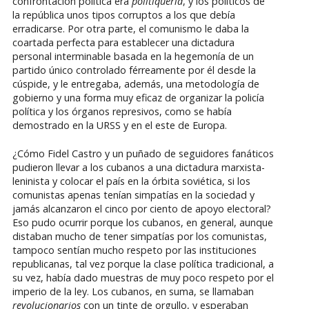
confrontación política era
politiquería
, y los políticos de
la república unos tipos corruptos a los que debía
erradicarse. Por otra parte, el comunismo le daba la
coartada perfecta para establecer una dictadura
personal interminable basada en la hegemonía de un
partido único controlado férreamente por él desde la
cúspide, y le entregaba, además, una metodología de
gobierno y una forma muy eficaz de organizar la policía
política y los órganos represivos, como se había
demostrado en la URSS y en el este de Europa.
¿Cómo Fidel Castro y un puñado de seguidores fanáticos
pudieron llevar a los cubanos a una dictadura marxista-
leninista y colocar el país en la órbita soviética, si los
comunistas apenas tenían simpatías en la sociedad y
jamás alcanzaron el cinco por ciento de apoyo electoral?
Eso pudo ocurrir porque los cubanos, en general, aunque
distaban mucho de tener simpatías por los comunistas,
tampoco sentían mucho respeto por las instituciones
republicanas, tal vez porque la clase política tradicional, a
su vez, había dado muestras de muy poco respeto por el
imperio de la ley. Los cubanos, en suma, se llamaban
revolucionarios
con un tinte de orgullo, y esperaban