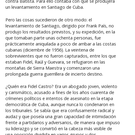
contra Batista. Para ello contaba con que se produjera
un levantamiento en Santiago de Cuba.
Pero las cosas sucedieron de otro modo: el
levantamiento de Santiago, dirigido por Frank País, no
produjo los resultados previstos, y su expedición, en la
que tomaban parte unas ochenta personas, fue
prácticamente aniquilada a poco de arribar a las costas
cubanas (diciembre de 1956). La veintena de
sobrevivientes que no fueron capturados, entre los que
estaban Fidel, Raúl y Guevara, se refugiaron en las
montañas de Sierra Maestra y comenzaron una
prolongada guerra guerrillera de incierto destino.
¿Quién era Fidel Castro? Era un abogado joven, violento
y carismático, acusado a fines de los años cuarenta de
crímenes políticos e intentos de asesinato en la etapa
democrática de Cuba, aunque nunca lo condenaron en
los tribunales. Se sabía que era confusamente radical y
audaz y que poseía una gran capacidad de intimidación
frente a partidarios y adversarios, de manera que impuso
su liderazgo y se convirtió en la cabeza más visible de
una oposición dividida en varios grupos y dos