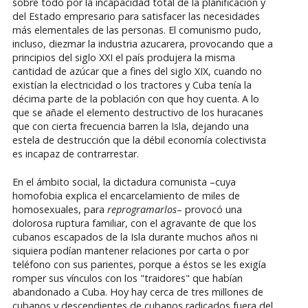
sobre todo por la incapacidad total de la planificación y
del Estado empresario para satisfacer las necesidades
más elementales de las personas. El comunismo pudo,
incluso, diezmar la industria azucarera, provocando que a
principios del siglo XXI el país produjera la misma
cantidad de azúcar que a fines del siglo XIX, cuando no
existían la electricidad o los tractores y Cuba tenía la
décima parte de la población con que hoy cuenta. A lo
que se añade el elemento destructivo de los huracanes
que con cierta frecuencia barren la Isla, dejando una
estela de destrucción que la débil economía colectivista
es incapaz de contrarrestar.
En el ámbito social, la dictadura comunista –cuya
homofobia explica el encarcelamiento de miles de
homosexuales, para
reprogramarlos
– provocó una
dolorosa ruptura familiar, con el agravante de que los
cubanos escapados de la Isla durante muchos años ni
siquiera podían mantener relaciones por carta o por
teléfono con sus parientes, porque a éstos se les exigía
romper sus vínculos con los "traidores" que habían
abandonado a Cuba. Hoy hay cerca de tres millones de
cubanos y descendientes de cubanos radicados fuera del